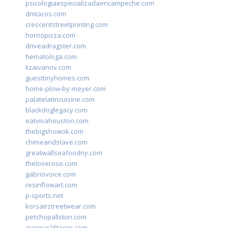
psicologiaespecializadaencampeche.com
dmtacos.com
crescentstreetprinting.com
hornopizza.com
driveadragster.com
hematologa.com
lizaivanov.com
guesttinyhomes.com
home-plow-by-meyer.com
palatelatincuisine.com
blackdoglegacy.com
eatvivahouston.com
thebigshowok.com
chimeandstave.com
greatwallseafoodny.com
theloverose.com
gabriovoice.com
resinflowart.com
p-sports.net
korsairstreetwear.com
petshopallston.com
avenue26tacos.com