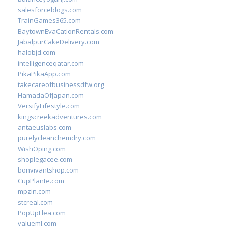
salesforceblogs.com
TrainGames365.com
BaytownEvaCationRentals.com
JabalpurCakeDelivery.com
halobjd.com
intelligenceqatar.com
PikaPikaApp.com
takecareofbusinessdfw.org
HamadaOfJapan.com
VersifyLifestyle.com
kingscreekadventures.com
antaeuslabs.com
purelycleanchemdry.com
WishOping.com
shoplegacee.com
bonvivantshop.com
CupPlante.com
mpzin.com
stcreal.com
PopUpFlea.com
valueml.com