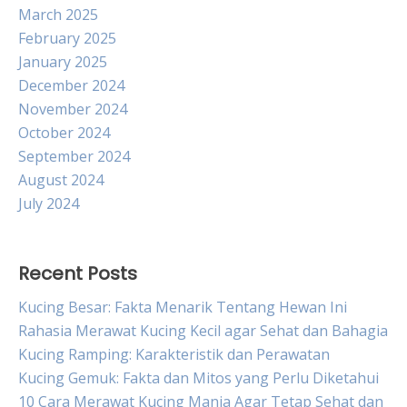
March 2025
February 2025
January 2025
December 2024
November 2024
October 2024
September 2024
August 2024
July 2024
Recent Posts
Kucing Besar: Fakta Menarik Tentang Hewan Ini
Rahasia Merawat Kucing Kecil agar Sehat dan Bahagia
Kucing Ramping: Karakteristik dan Perawatan
Kucing Gemuk: Fakta dan Mitos yang Perlu Diketahui
10 Cara Merawat Kucing Manja Agar Tetap Sehat dan