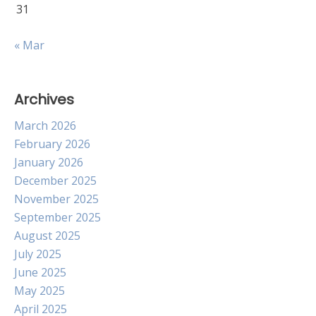
31
« Mar
Archives
March 2026
February 2026
January 2026
December 2025
November 2025
September 2025
August 2025
July 2025
June 2025
May 2025
April 2025