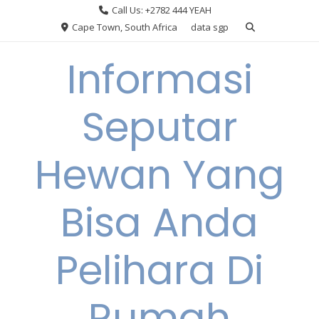
Skip
Call Us: +2782 444 YEAH
to
Cape Town, South Africa
data sgp
content
Informasi
Seputar
Hewan Yang
Bisa Anda
Pelihara Di
Rumah