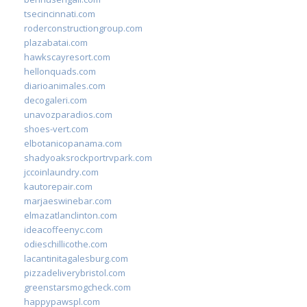
tsecincinnati.com
roderconstructiongroup.com
plazabatai.com
hawkscayresort.com
hellonquads.com
diarioanimales.com
decogaleri.com
unavozparadios.com
shoes-vert.com
elbotanicopanama.com
shadyoaksrockportrvpark.com
jccoinlaundry.com
kautorepair.com
marjaeswinebar.com
elmazatlanclinton.com
ideacoffeenyc.com
odieschillicothe.com
lacantinitagalesburg.com
pizzadeliverybristol.com
greenstarsmogcheck.com
happypawspl.com