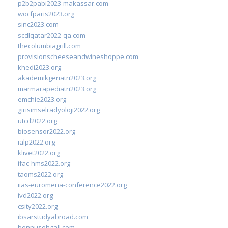
p2b2pabi2023-makassar.com
wocfparis2023.org
sinc2023.com
scdlqatar2022-qa.com
thecolumbiagrill.com
provisionscheeseandwineshoppe.com
khedi2023.org
akademikgeriatri2023.org
marmarapediatri2023.org
emchie2023.org
girisimselradyoloji2022.org
utcd2022.org
biosensor2022.org
ialp2022.org
klivet2022.org
ifac-hms2022.org
taoms2022.org
iias-euromena-conference2022.org
ivd2022.org
csity2022.org
ibsarstudyabroad.com
bennusehgall.com