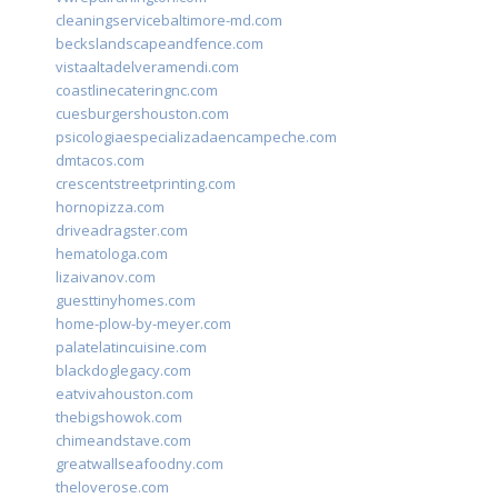
cleaningservicebaltimore-md.com
beckslandscapeandfence.com
vistaaltadelveramendi.com
coastlinecateringnc.com
cuesburgershouston.com
psicologiaespecializadaencampeche.com
dmtacos.com
crescentstreetprinting.com
hornopizza.com
driveadragster.com
hematologa.com
lizaivanov.com
guesttinyhomes.com
home-plow-by-meyer.com
palatelatincuisine.com
blackdoglegacy.com
eatvivahouston.com
thebigshowok.com
chimeandstave.com
greatwallseafoodny.com
theloverose.com