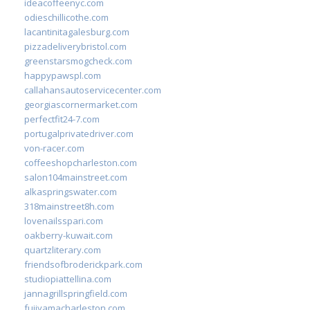
ideacoffeenyc.com
odieschillicothe.com
lacantinitagalesburg.com
pizzadeliverybristol.com
greenstarsmogcheck.com
happypawspl.com
callahansautoservicecenter.com
georgiascornermarket.com
perfectfit24-7.com
portugalprivatedriver.com
von-racer.com
coffeeshopcharleston.com
salon104mainstreet.com
alkaspringswater.com
318mainstreet8h.com
lovenailsspari.com
oakberry-kuwait.com
quartzliterary.com
friendsofbroderickpark.com
studiopiattellina.com
jannagrillspringfield.com
fujiyamacharleston.com