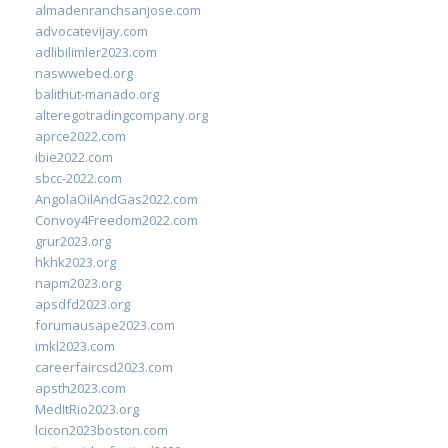
almadenranchsanjose.com
advocatevijay.com
adlibilimler2023.com
naswwebed.org
balithut-manado.org
alteregotradingcompany.org
aprce2022.com
ibie2022.com
sbcc-2022.com
AngolaOilAndGas2022.com
Convoy4Freedom2022.com
grur2023.org
hkhk2023.org
napm2023.org
apsdfd2023.org
forumausape2023.com
imkl2023.com
careerfaircsd2023.com
apsth2023.com
MedItRio2023.org
lcicon2023boston.com