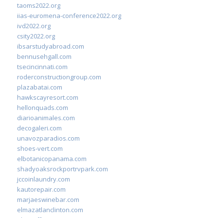
taoms2022.org
iias-euromena-conference2022.org
ivd2022.org
csity2022.org
ibsarstudyabroad.com
bennusehgall.com
tsecincinnati.com
roderconstructiongroup.com
plazabatai.com
hawkscayresort.com
hellonquads.com
diarioanimales.com
decogaleri.com
unavozparadios.com
shoes-vert.com
elbotanicopanama.com
shadyoaksrockportrvpark.com
jccoinlaundry.com
kautorepair.com
marjaeswinebar.com
elmazatlanclinton.com