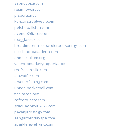
gabriovoice.com
resinflowart.com
p-sports.net
korsairstreetwear.com
petshopallston.com
avenue26tacos.com
topgglasses.com
broadmoornailsspacoloradosprings.com
missblackpasadena.com
anneskitchen.org
valenciamarketytaqueria.com
reefrecordsllc.com
alawaffle.com
aryouthfishing.com
united-basketball.com
tios-tacos.com
cafecito-satx.com
graduacionviu2023.com
pecanjackstogo.com
zengardendayspa.com
sparklejewelryinc.com