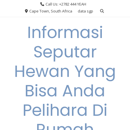
Skip
Call Us: +2782 444 YEAH
to
Cape Town, South Africa
data sgp
content
Informasi
Seputar
Hewan Yang
Bisa Anda
Pelihara Di
Rumah