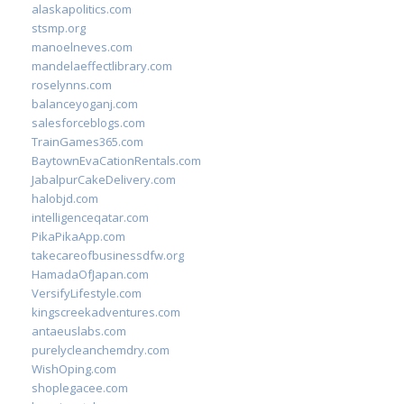
alaskapolitics.com
stsmp.org
manoelneves.com
mandelaeffectlibrary.com
roselynns.com
balanceyoganj.com
salesforceblogs.com
TrainGames365.com
BaytownEvaCationRentals.com
JabalpurCakeDelivery.com
halobjd.com
intelligenceqatar.com
PikaPikaApp.com
takecareofbusinessdfw.org
HamadaOfJapan.com
VersifyLifestyle.com
kingscreekadventures.com
antaeuslabs.com
purelycleanchemdry.com
WishOping.com
shoplegacee.com