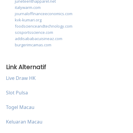
juneteenthapparel.net
italywarm.com
journaloffinanceeconomics.com
kvk-kumari.org
foodscienceandtechnology.com
scisportsscience.com
addisababacuisineaz.com
burgerimcamas.com
Link Alternatif
Live Draw HK
Slot Pulsa
Togel Macau
Keluaran Macau