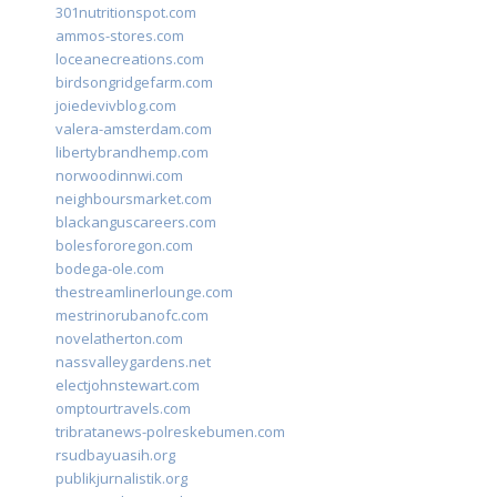
301nutritionspot.com
ammos-stores.com
loceanecreations.com
birdsongridgefarm.com
joiedevivblog.com
valera-amsterdam.com
libertybrandhemp.com
norwoodinnwi.com
neighboursmarket.com
blackanguscareers.com
bolesfororegon.com
bodega-ole.com
thestreamlinerlounge.com
mestrinorubanofc.com
novelatherton.com
nassvalleygardens.net
electjohnstewart.com
omptourtravels.com
tribratanews-polreskebumen.com
rsudbayuasih.org
publikjurnalistik.org