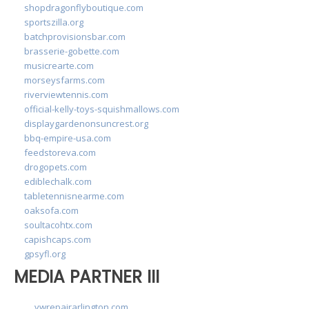
shopdragonflyboutique.com
sportszilla.org
batchprovisionsbar.com
brasserie-gobette.com
musicrearte.com
morseysfarms.com
riverviewtennis.com
official-kelly-toys-squishmallows.com
displaygardenonsuncrest.org
bbq-empire-usa.com
feedstoreva.com
drogopets.com
ediblechalk.com
tabletennisnearme.com
oaksofa.com
soultacohtx.com
capishcaps.com
gpsyfl.org
MEDIA PARTNER III
vwrepairarlington.com