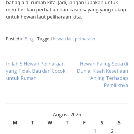
bahagia di rumah kita. Jadi, jangan lupakan untuk
memberikan perhatian dan kasih sayang yang cukup
untuk hewan laut peliharaan kita.
Posted in
Blog
Tagged
hewan laut peliharaan
Post
Inilah 5 Hewan Peliharaan
Hewan Paling Setia di
yang Tidak Bau dan Cocok
Dunia: Kisah Kesetiaan
untuk Rumah
Anjing Terhadap
navigation
Pemiliknya
August 2026
M
T
W
T
F
S
S
1
2