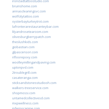
ironcladtattoostudio.com
bruinshome.com
annascleaningsvc.com
wolfcitytattoo.com
oysterbayturkeytrot.com
lafronterarestauranteybar.com
lilyandrosetearoom.com
olivesburgberrypatch.com
theslushkids.com
giobastian.com
glpascensori.com
rifloorepoxy.com
woolleymillingandpaving.com
uptonpvd.com
2troublegrill.com
casateranga.com
sticksandstonesstudiooh.com
walkers-treeservice.com
shopmossi.com
untamedcollectivesd.com
mxpwellness.com
infernocanine.com