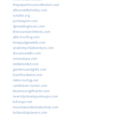
thepaperhousecollection.com
allisonwillisholley.com
solslite.org
portwayinn.com
djmaddogmusic.com
thesoundarchitects.com
allin1roofing.com
keepjudgewebb.com
anatomyofadventure.com
drivancastillo.com
cmmedspa.com
midletontkd.com
gardensandgrills.com
basilfoodwine.com
nikko-tochigi.net
caribbean-corner.com
bluemoongiftcards.com
rivercitysteampunkexpo.com
kchoops.net
mountainsideskateshop.com
kirtlandcitytavern.com