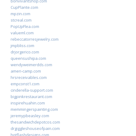
bonvivantshop.com
CupPlante.com
mpzin.com
stcreal.com
PopUpFlea.com
valueml.com
rebeccatorresjewelry.com
jmpbliss.com
drjorgerico.com
queensushipa.com
wendyweimerdds.com
ameri-camp.com
hrsreceivables.com
empconst1.com
cinderella-support.com
bigpinkrestaurant.com
inspirehuahin.com
memmingerspainting.com
jeremypbeasley.com
thesandwichdepotcos.com
drgiggleshouseofpain.com
hotflashdesigns.com