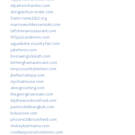
elpatronchardon.com
donglaishun-order.com
fiamc-rome2022.org
mariceworldessentials.com
lafisheriarestaurant.com
915jazzandmore.com
aguadulce-countryfair.com
jakehovis.com
bosswingsduluth.com
birminghamautocare.com
tonyscountrykitchen.com
jbellasnailspa.com
mychaihouse.com
alvisgrooming.com
thegeorginaestate.com
blythewoodseafood.com
paolosdelibangkok.com
bobacove.com
phoone24brookfield.com
mickeybarmama.com
roadwayconstructioninc.com