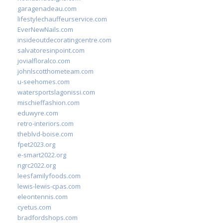
garagenadeau.com
lifestylechauffeurservice.com
EverNewNails.com
insideoutdecoratingcentre.com
salvatoresinpoint.com
jovialfloralco.com
johnlscotthometeam.com
u-seehomes.com
watersportslagonissi.com
mischieffashion.com
eduwyre.com
retro-interiors.com
theblvd-boise.com
fpet2023.org
e-smart2022.org
ngrc2022.org
leesfamilyfoods.com
lewis-lewis-cpas.com
eleontennis.com
cyetus.com
bradfordshops.com