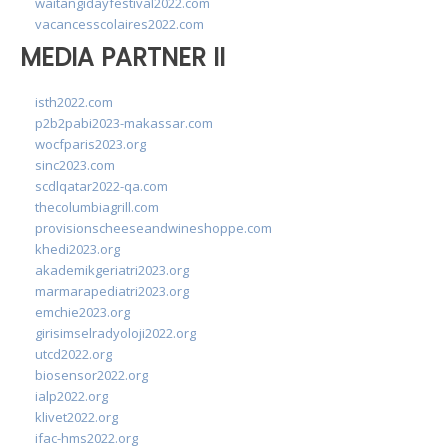
waitangidayfestival2022.com
vacancesscolaires2022.com
MEDIA PARTNER II
isth2022.com
p2b2pabi2023-makassar.com
wocfparis2023.org
sinc2023.com
scdlqatar2022-qa.com
thecolumbiagrill.com
provisionscheeseandwineshoppe.com
khedi2023.org
akademikgeriatri2023.org
marmarapediatri2023.org
emchie2023.org
girisimselradyoloji2022.org
utcd2022.org
biosensor2022.org
ialp2022.org
klivet2022.org
ifac-hms2022.org