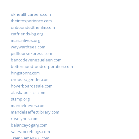
okhealthcareers.com
theintexperience.com
unboundedthefilm.com
catfriends-bg.org
marianlives.org
waywardtees.com
pidfloorsexpress.com
bancodevenezuelaen.com
bettermoodfoodcorporation.com
hingstonnt.com
chooseagender.com
hoverboardssale.com
alaskapolitics.com
stsmp.org
manoelneves.com
mandelaeffectlibrary.com
roselynns.com
balanceyoganj.com
salesforceblogs.com
TrainGames365.com