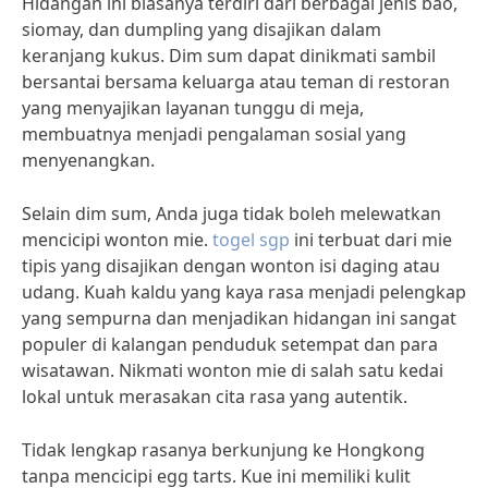
Hidangan ini biasanya terdiri dari berbagai jenis bao,
siomay, dan dumpling yang disajikan dalam
keranjang kukus. Dim sum dapat dinikmati sambil
bersantai bersama keluarga atau teman di restoran
yang menyajikan layanan tunggu di meja,
membuatnya menjadi pengalaman sosial yang
menyenangkan.
Selain dim sum, Anda juga tidak boleh melewatkan
mencicipi wonton mie.
togel sgp
ini terbuat dari mie
tipis yang disajikan dengan wonton isi daging atau
udang. Kuah kaldu yang kaya rasa menjadi pelengkap
yang sempurna dan menjadikan hidangan ini sangat
populer di kalangan penduduk setempat dan para
wisatawan. Nikmati wonton mie di salah satu kedai
lokal untuk merasakan cita rasa yang autentik.
Tidak lengkap rasanya berkunjung ke Hongkong
tanpa mencicipi egg tarts. Kue ini memiliki kulit