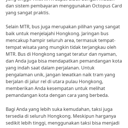
dan sistem pembayaran menggunakan Octopus Card
yang sangat praktis.
Selain MTR, bus juga merupakan pilihan yang sangat
baik untuk menjelajahi Hongkong. Jaringan bus
mencakup hampir seluruh area, termasuk tempat-
tempat wisata yang mungkin tidak terjangkau oleh
MTR. Bus di Hongkong sangat teratur dan nyaman,
dan Anda juga bisa mendapatkan pemandangan kota
yang indah saat dalam perjalanan. Untuk
pengalaman unik, jangan lewatkan naik tram yang
berjalan di jalur rel di utara pulau Hongkong,
memberikan Anda kesempatan untuk melihat
pemandangan kota dengan cara yang berbeda.
Bagi Anda yang lebih suka kemudahan, taksi juga
tersedia di seluruh Hongkong. Meskipun harganya
sedikit lebih tinggi, menggunakan taksi bisa menjadi