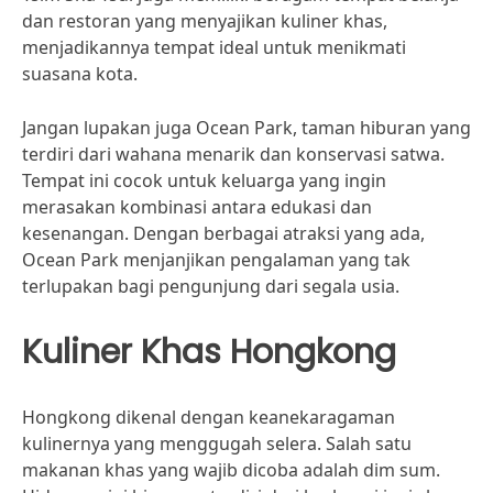
dan restoran yang menyajikan kuliner khas,
menjadikannya tempat ideal untuk menikmati
suasana kota.
Jangan lupakan juga Ocean Park, taman hiburan yang
terdiri dari wahana menarik dan konservasi satwa.
Tempat ini cocok untuk keluarga yang ingin
merasakan kombinasi antara edukasi dan
kesenangan. Dengan berbagai atraksi yang ada,
Ocean Park menjanjikan pengalaman yang tak
terlupakan bagi pengunjung dari segala usia.
Kuliner Khas Hongkong
Hongkong dikenal dengan keanekaragaman
kulinernya yang menggugah selera. Salah satu
makanan khas yang wajib dicoba adalah dim sum.