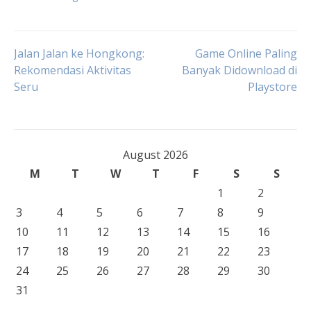
Post
Jalan Jalan ke Hongkong:
Game Online Paling
Rekomendasi Aktivitas
Banyak Didownload di
Seru
Playstore
navigation
August 2026
M
T
W
T
F
S
S
1
2
3
4
5
6
7
8
9
10
11
12
13
14
15
16
17
18
19
20
21
22
23
24
25
26
27
28
29
30
31