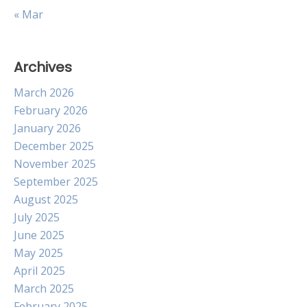
« Mar
Archives
March 2026
February 2026
January 2026
December 2025
November 2025
September 2025
August 2025
July 2025
June 2025
May 2025
April 2025
March 2025
February 2025