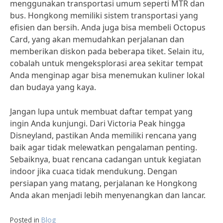
menggunakan transportasi umum seperti MTR dan
bus. Hongkong memiliki sistem transportasi yang
efisien dan bersih. Anda juga bisa membeli Octopus
Card, yang akan memudahkan perjalanan dan
memberikan diskon pada beberapa tiket. Selain itu,
cobalah untuk mengeksplorasi area sekitar tempat
Anda menginap agar bisa menemukan kuliner lokal
dan budaya yang kaya.
Jangan lupa untuk membuat daftar tempat yang
ingin Anda kunjungi. Dari Victoria Peak hingga
Disneyland, pastikan Anda memiliki rencana yang
baik agar tidak melewatkan pengalaman penting.
Sebaiknya, buat rencana cadangan untuk kegiatan
indoor jika cuaca tidak mendukung. Dengan
persiapan yang matang, perjalanan ke Hongkong
Anda akan menjadi lebih menyenangkan dan lancar.
Posted in
Blog