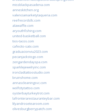
missblackpasadena.com
anneskitchen.org
valenciamarketytaqueria.com
reefrecordsllc.com
alawaffle.com
aryouthfishing.com
united-basketball.com
tios-tacos.com
cafecito-satx.com
graduacionviu2023.com
pecanjackstogo.com
zengardendayspa.com
sparklejewelryinc.com
ironcladtattoostudio.com
bruinshome.com
annascleaningsvc.com
wolfcitytattoo.com
oysterbayturkeytrot.com
lafronterarestauranteybar.com
lilyandrosetearoom.com
olivesburgberrypatch.com