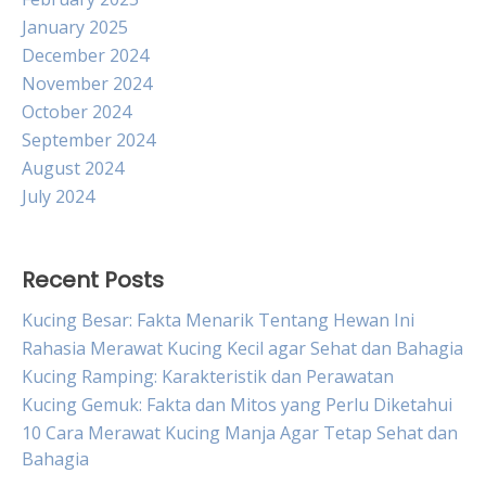
January 2025
December 2024
November 2024
October 2024
September 2024
August 2024
July 2024
Recent Posts
Kucing Besar: Fakta Menarik Tentang Hewan Ini
Rahasia Merawat Kucing Kecil agar Sehat dan Bahagia
Kucing Ramping: Karakteristik dan Perawatan
Kucing Gemuk: Fakta dan Mitos yang Perlu Diketahui
10 Cara Merawat Kucing Manja Agar Tetap Sehat dan
Bahagia