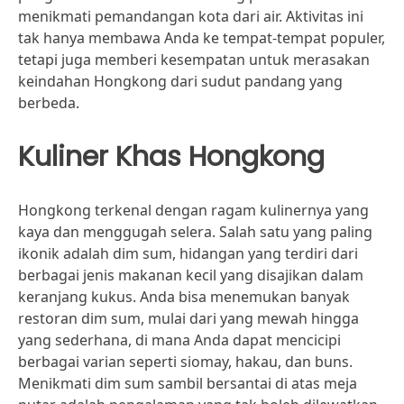
menikmati pemandangan kota dari air. Aktivitas ini
tak hanya membawa Anda ke tempat-tempat populer,
tetapi juga memberi kesempatan untuk merasakan
keindahan Hongkong dari sudut pandang yang
berbeda.
Kuliner Khas Hongkong
Hongkong terkenal dengan ragam kulinernya yang
kaya dan menggugah selera. Salah satu yang paling
ikonik adalah dim sum, hidangan yang terdiri dari
berbagai jenis makanan kecil yang disajikan dalam
keranjang kukus. Anda bisa menemukan banyak
restoran dim sum, mulai dari yang mewah hingga
yang sederhana, di mana Anda dapat mencicipi
berbagai varian seperti siomay, hakau, dan buns.
Menikmati dim sum sambil bersantai di atas meja