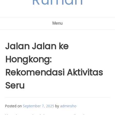
Menu
Jalan Jalan ke
Hongkong:
Rekomendasi Aktivitas
Seru
Posted on
September 7, 2025
by
adminsho