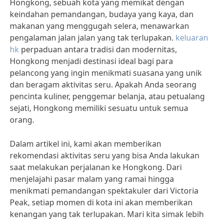
Hongkong, sebuah kota yang memikat dengan
keindahan pemandangan, budaya yang kaya, dan
makanan yang menggugah selera, menawarkan
pengalaman jalan jalan yang tak terlupakan.
keluaran
hk
perpaduan antara tradisi dan modernitas,
Hongkong menjadi destinasi ideal bagi para
pelancong yang ingin menikmati suasana yang unik
dan beragam aktivitas seru. Apakah Anda seorang
pencinta kuliner, penggemar belanja, atau petualang
sejati, Hongkong memiliki sesuatu untuk semua
orang.
Dalam artikel ini, kami akan memberikan
rekomendasi aktivitas seru yang bisa Anda lakukan
saat melakukan perjalanan ke Hongkong. Dari
menjelajahi pasar malam yang ramai hingga
menikmati pemandangan spektakuler dari Victoria
Peak, setiap momen di kota ini akan memberikan
kenangan yang tak terlupakan. Mari kita simak lebih