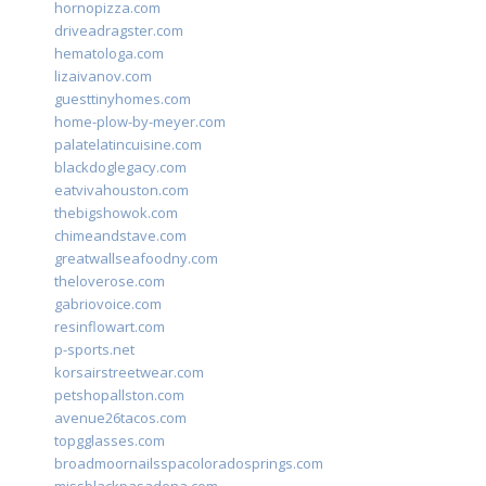
hornopizza.com
driveadragster.com
hematologa.com
lizaivanov.com
guesttinyhomes.com
home-plow-by-meyer.com
palatelatincuisine.com
blackdoglegacy.com
eatvivahouston.com
thebigshowok.com
chimeandstave.com
greatwallseafoodny.com
theloverose.com
gabriovoice.com
resinflowart.com
p-sports.net
korsairstreetwear.com
petshopallston.com
avenue26tacos.com
topgglasses.com
broadmoornailsspacoloradosprings.com