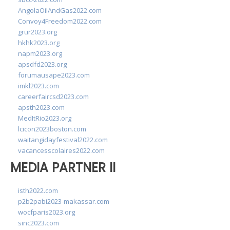
AngolaOilAndGas2022.com
Convoy4Freedom2022.com
grur2023.org
hkhk2023.org
napm2023.org
apsdfd2023.org
forumausape2023.com
imkl2023.com
careerfaircsd2023.com
apsth2023.com
MedItRio2023.org
lcicon2023boston.com
waitangidayfestival2022.com
vacancesscolaires2022.com
MEDIA PARTNER II
isth2022.com
p2b2pabi2023-makassar.com
wocfparis2023.org
sinc2023.com