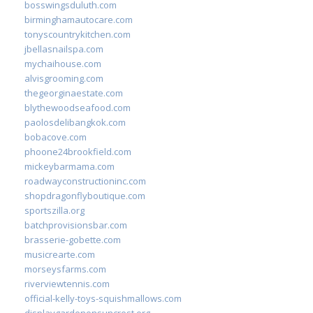
bosswingsduluth.com
birminghamautocare.com
tonyscountrykitchen.com
jbellasnailspa.com
mychaihouse.com
alvisgrooming.com
thegeorginaestate.com
blythewoodseafood.com
paolosdelibangkok.com
bobacove.com
phoone24brookfield.com
mickeybarmama.com
roadwayconstructioninc.com
shopdragonflyboutique.com
sportszilla.org
batchprovisionsbar.com
brasserie-gobette.com
musicrearte.com
morseysfarms.com
riverviewtennis.com
official-kelly-toys-squishmallows.com
displaygardenonsuncrest.org