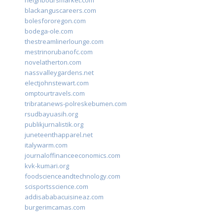
neighboursmarket.com
blackanguscareers.com
bolesfororegon.com
bodega-ole.com
thestreamlinerlounge.com
mestrinorubanofc.com
novelatherton.com
nassvalleygardens.net
electjohnstewart.com
omptourtravels.com
tribratanews-polreskebumen.com
rsudbayuasih.org
publikjurnalistik.org
juneteenthapparel.net
italywarm.com
journaloffinanceeconomics.com
kvk-kumari.org
foodscienceandtechnology.com
scisportsscience.com
addisababacuisineaz.com
burgerimcamas.com