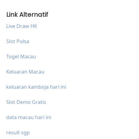
Link Alternatif
Live Draw HK
Slot Pulsa
Togel Macau
Keluaran Macau
keluaran kamboja hari ini
Slot Demo Gratis
data macau hari ini
result sgp