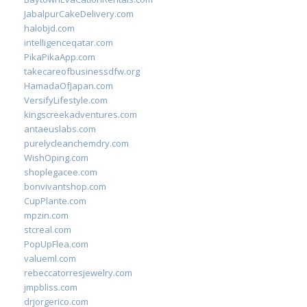
JabalpurCakeDelivery.com
halobjd.com
intelligenceqatar.com
PikaPikaApp.com
takecareofbusinessdfw.org
HamadaOfJapan.com
VersifyLifestyle.com
kingscreekadventures.com
antaeuslabs.com
purelycleanchemdry.com
WishOping.com
shoplegacee.com
bonvivantshop.com
CupPlante.com
mpzin.com
stcreal.com
PopUpFlea.com
valueml.com
rebeccatorresjewelry.com
jmpbliss.com
drjorgerico.com