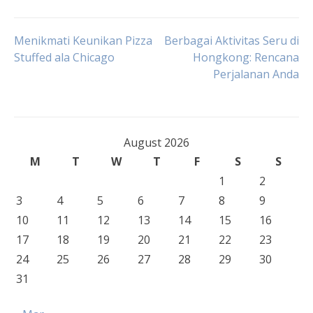
Post
Menikmati Keunikan Pizza
Berbagai Aktivitas Seru di
Stuffed ala Chicago
Hongkong: Rencana
Perjalanan Anda
navigation
August 2026
M
T
W
T
F
S
S
1
2
3
4
5
6
7
8
9
10
11
12
13
14
15
16
17
18
19
20
21
22
23
24
25
26
27
28
29
30
31