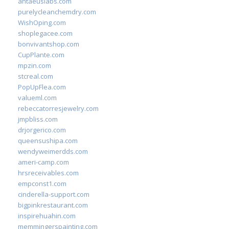
antaeuslabs.com
purelycleanchemdry.com
WishOping.com
shoplegacee.com
bonvivantshop.com
CupPlante.com
mpzin.com
stcreal.com
PopUpFlea.com
valueml.com
rebeccatorresjewelry.com
jmpbliss.com
drjorgerico.com
queensushipa.com
wendyweimerdds.com
ameri-camp.com
hrsreceivables.com
empconst1.com
cinderella-support.com
bigpinkrestaurant.com
inspirehuahin.com
memmingerspainting.com