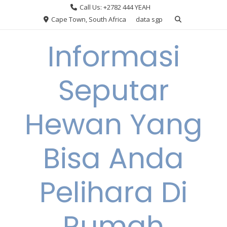
Skip
Call Us: +2782 444 YEAH
to
Cape Town, South Africa
data sgp
content
Informasi
Seputar
Hewan Yang
Bisa Anda
Pelihara Di
Rumah