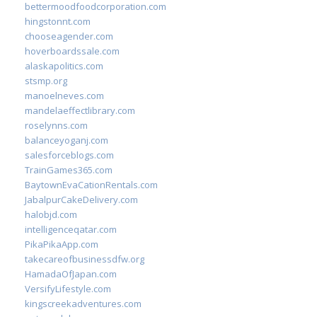
bettermoodfoodcorporation.com
hingstonnt.com
chooseagender.com
hoverboardssale.com
alaskapolitics.com
stsmp.org
manoelneves.com
mandelaeffectlibrary.com
roselynns.com
balanceyoganj.com
salesforceblogs.com
TrainGames365.com
BaytownEvaCationRentals.com
JabalpurCakeDelivery.com
halobjd.com
intelligenceqatar.com
PikaPikaApp.com
takecareofbusinessdfw.org
HamadaOfJapan.com
VersifyLifestyle.com
kingscreekadventures.com