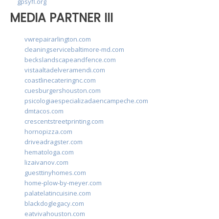
gpsyfl.org
MEDIA PARTNER III
vwrepairarlington.com
cleaningservicebaltimore-md.com
beckslandscapeandfence.com
vistaaltadelveramendi.com
coastlinecateringnc.com
cuesburgershouston.com
psicologiaespecializadaencampeche.com
dmtacos.com
crescentstreetprinting.com
hornopizza.com
driveadragster.com
hematologa.com
lizaivanov.com
guesttinyhomes.com
home-plow-by-meyer.com
palatelatincuisine.com
blackdoglegacy.com
eatvivahouston.com