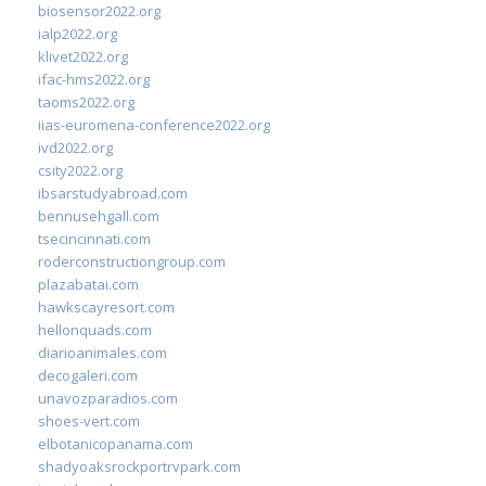
biosensor2022.org
ialp2022.org
klivet2022.org
ifac-hms2022.org
taoms2022.org
iias-euromena-conference2022.org
ivd2022.org
csity2022.org
ibsarstudyabroad.com
bennusehgall.com
tsecincinnati.com
roderconstructiongroup.com
plazabatai.com
hawkscayresort.com
hellonquads.com
diarioanimales.com
decogaleri.com
unavozparadios.com
shoes-vert.com
elbotanicopanama.com
shadyoaksrockportrvpark.com