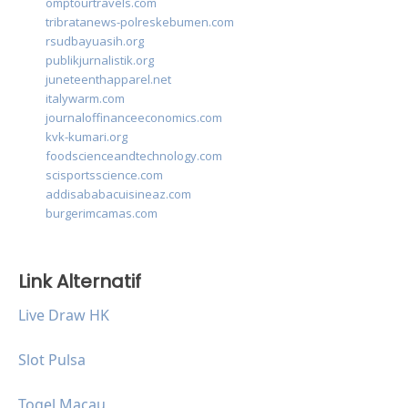
omptourtravels.com
tribratanews-polreskebumen.com
rsudbayuasih.org
publikjurnalistik.org
juneteenthapparel.net
italywarm.com
journaloffinanceeconomics.com
kvk-kumari.org
foodscienceandtechnology.com
scisportsscience.com
addisababacuisineaz.com
burgerimcamas.com
Link Alternatif
Live Draw HK
Slot Pulsa
Togel Macau