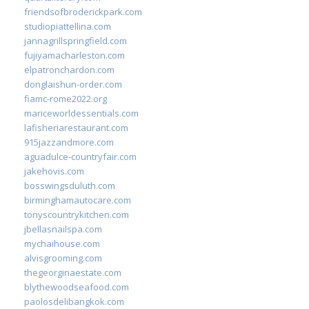
friendsofbroderickpark.com
studiopiattellina.com
jannagrillspringfield.com
fujiyamacharleston.com
elpatronchardon.com
donglaishun-order.com
fiamc-rome2022.org
mariceworldessentials.com
lafisheriarestaurant.com
915jazzandmore.com
aguadulce-countryfair.com
jakehovis.com
bosswingsduluth.com
birminghamautocare.com
tonyscountrykitchen.com
jbellasnailspa.com
mychaihouse.com
alvisgrooming.com
thegeorginaestate.com
blythewoodseafood.com
paolosdelibangkok.com