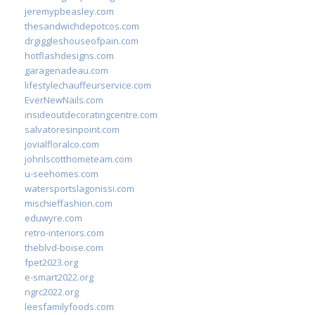
jeremypbeasley.com
thesandwichdepotcos.com
drgiggleshouseofpain.com
hotflashdesigns.com
garagenadeau.com
lifestylechauffeurservice.com
EverNewNails.com
insideoutdecoratingcentre.com
salvatoresinpoint.com
jovialfloralco.com
johnlscotthometeam.com
u-seehomes.com
watersportslagonissi.com
mischieffashion.com
eduwyre.com
retro-interiors.com
theblvd-boise.com
fpet2023.org
e-smart2022.org
ngrc2022.org
leesfamilyfoods.com