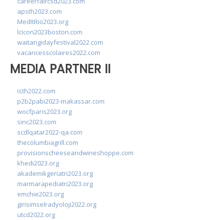
careerfaircsd2023.com
apsth2023.com
MedItRio2023.org
lcicon2023boston.com
waitangidayfestival2022.com
vacancesscolaires2022.com
MEDIA PARTNER II
isth2022.com
p2b2pabi2023-makassar.com
wocfparis2023.org
sinc2023.com
scdlqatar2022-qa.com
thecolumbiagrill.com
provisionscheeseandwineshoppe.com
khedi2023.org
akademikgeriatri2023.org
marmarapediatri2023.org
emchie2023.org
girisimselradyoloji2022.org
utcd2022.org