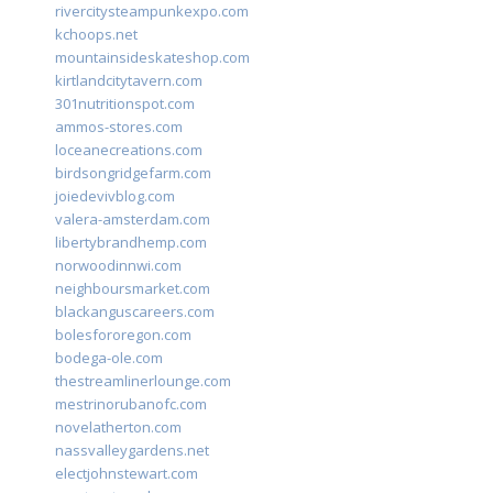
rivercitysteampunkexpo.com
kchoops.net
mountainsideskateshop.com
kirtlandcitytavern.com
301nutritionspot.com
ammos-stores.com
loceanecreations.com
birdsongridgefarm.com
joiedevivblog.com
valera-amsterdam.com
libertybrandhemp.com
norwoodinnwi.com
neighboursmarket.com
blackanguscareers.com
bolesfororegon.com
bodega-ole.com
thestreamlinerlounge.com
mestrinorubanofc.com
novelatherton.com
nassvalleygardens.net
electjohnstewart.com