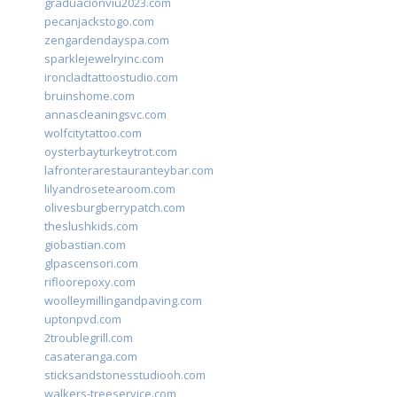
graduacionviu2023.com
pecanjackstogo.com
zengardendayspa.com
sparklejewelryinc.com
ironcladtattoostudio.com
bruinshome.com
annascleaningsvc.com
wolfcitytattoo.com
oysterbayturkeytrot.com
lafronterarestauranteybar.com
lilyandrosetearoom.com
olivesburgberrypatch.com
theslushkids.com
giobastian.com
glpascensori.com
rifloorepoxy.com
woolleymillingandpaving.com
uptonpvd.com
2troublegrill.com
casateranga.com
sticksandstonesstudiooh.com
walkers-treeservice.com