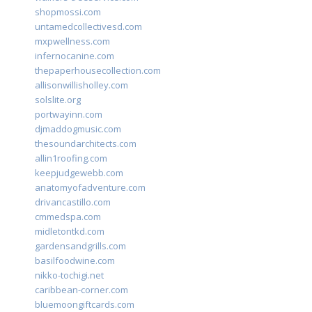
shopmossi.com
untamedcollectivesd.com
mxpwellness.com
infernocanine.com
thepaperhousecollection.com
allisonwillisholley.com
solslite.org
portwayinn.com
djmaddogmusic.com
thesoundarchitects.com
allin1roofing.com
keepjudgewebb.com
anatomyofadventure.com
drivancastillo.com
cmmedspa.com
midletontkd.com
gardensandgrills.com
basilfoodwine.com
nikko-tochigi.net
caribbean-corner.com
bluemoongiftcards.com