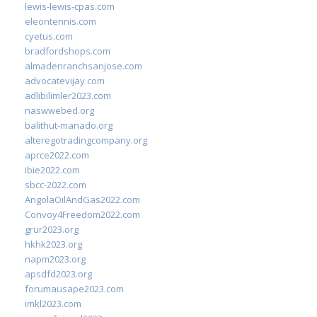
lewis-lewis-cpas.com
eleontennis.com
cyetus.com
bradfordshops.com
almadenranchsanjose.com
advocatevijay.com
adlibilimler2023.com
naswwebed.org
balithut-manado.org
alteregotradingcompany.org
aprce2022.com
ibie2022.com
sbcc-2022.com
AngolaOilAndGas2022.com
Convoy4Freedom2022.com
grur2023.org
hkhk2023.org
napm2023.org
apsdfd2023.org
forumausape2023.com
imkl2023.com