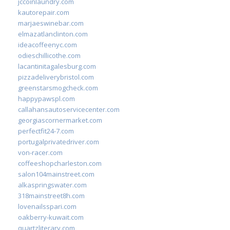
jccoinlaundry.com
kautorepair.com
marjaeswinebar.com
elmazatlanclinton.com
ideacoffeenyc.com
odieschillicothe.com
lacantinitagalesburg.com
pizzadeliverybristol.com
greenstarsmogcheck.com
happypawspl.com
callahansautoservicecenter.com
georgiascornermarket.com
perfectfit24-7.com
portugalprivatedriver.com
von-racer.com
coffeeshopcharleston.com
salon104mainstreet.com
alkaspringswater.com
318mainstreet8h.com
lovenailsspari.com
oakberry-kuwait.com
quartzliterary.com