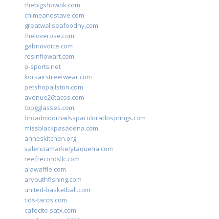
thebigshowok.com
chimeandstave.com
greatwallseafoodny.com
theloverose.com
gabriovoice.com
resinflowart.com
p-sports.net
korsairstreetwear.com
petshopallston.com
avenue26tacos.com
topgglasses.com
broadmoornailsspacoloradosprings.com
missblackpasadena.com
anneskitchen.org
valenciamarketytaqueria.com
reefrecordsllc.com
alawaffle.com
aryouthfishing.com
united-basketball.com
tios-tacos.com
cafecito-satx.com