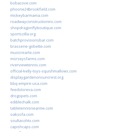
bobacove.com
phoone24brookfield.com
mickeybarmama.com
roadwayconstructioninc.com
shopdragonflyboutique.com
sportszilla.org
batchprovisionsbar.com
brasserie-gobette.com
musicrearte.com
morseysfarms.com
riverviewtennis.com
official-kelly-toys-squishmallows.com
displaygardenonsuncrest.org
bbq-empire-usa.com
feedstoreva.com
drogopets.com
ediblechalk.com
tabletennisnearme.com
oaksofa.com
soultacohtx.com
capishcaps.com