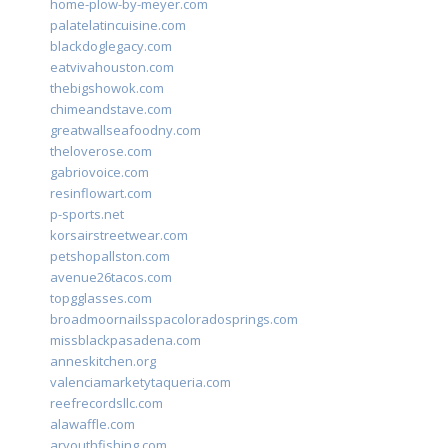
home-plow-by-meyer.com
palatelatincuisine.com
blackdoglegacy.com
eatvivahouston.com
thebigshowok.com
chimeandstave.com
greatwallseafoodny.com
theloverose.com
gabriovoice.com
resinflowart.com
p-sports.net
korsairstreetwear.com
petshopallston.com
avenue26tacos.com
topgglasses.com
broadmoornailsspacoloradosprings.com
missblackpasadena.com
anneskitchen.org
valenciamarketytaqueria.com
reefrecordsllc.com
alawaffle.com
aryouthfishing.com