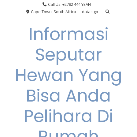
Skip
Call Us: +2782 444 YEAH
to
Cape Town, South Africa
data sgp
content
Informasi
Seputar
Hewan Yang
Bisa Anda
Pelihara Di
Rumah