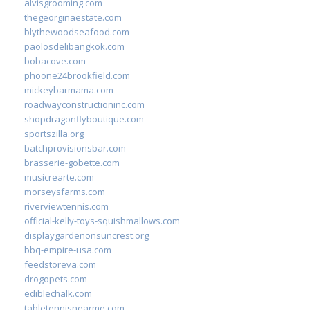
alvisgrooming.com
thegeorginaestate.com
blythewoodseafood.com
paolosdelibangkok.com
bobacove.com
phoone24brookfield.com
mickeybarmama.com
roadwayconstructioninc.com
shopdragonflyboutique.com
sportszilla.org
batchprovisionsbar.com
brasserie-gobette.com
musicrearte.com
morseysfarms.com
riverviewtennis.com
official-kelly-toys-squishmallows.com
displaygardenonsuncrest.org
bbq-empire-usa.com
feedstoreva.com
drogopets.com
ediblechalk.com
tabletennisnearme.com