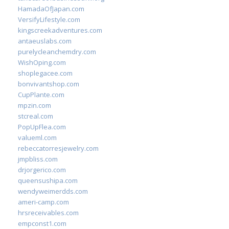
HamadaOfJapan.com
VersifyLifestyle.com
kingscreekadventures.com
antaeuslabs.com
purelycleanchemdry.com
WishOping.com
shoplegacee.com
bonvivantshop.com
CupPlante.com
mpzin.com
stcreal.com
PopUpFlea.com
valueml.com
rebeccatorresjewelry.com
jmpbliss.com
drjorgerico.com
queensushipa.com
wendyweimerdds.com
ameri-camp.com
hrsreceivables.com
empconst1.com