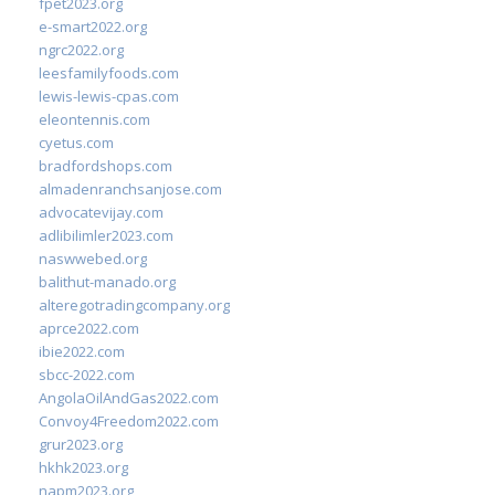
fpet2023.org
e-smart2022.org
ngrc2022.org
leesfamilyfoods.com
lewis-lewis-cpas.com
eleontennis.com
cyetus.com
bradfordshops.com
almadenranchsanjose.com
advocatevijay.com
adlibilimler2023.com
naswwebed.org
balithut-manado.org
alteregotradingcompany.org
aprce2022.com
ibie2022.com
sbcc-2022.com
AngolaOilAndGas2022.com
Convoy4Freedom2022.com
grur2023.org
hkhk2023.org
napm2023.org