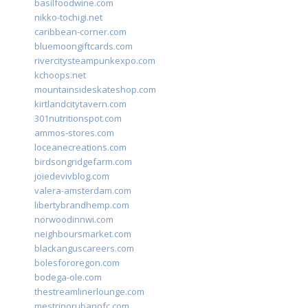
basilfoodwine.com
nikko-tochigi.net
caribbean-corner.com
bluemoongiftcards.com
rivercitysteampunkexpo.com
kchoops.net
mountainsideskateshop.com
kirtlandcitytavern.com
301nutritionspot.com
ammos-stores.com
loceanecreations.com
birdsongridgefarm.com
joiedevivblog.com
valera-amsterdam.com
libertybrandhemp.com
norwoodinnwi.com
neighboursmarket.com
blackanguscareers.com
bolesfororegon.com
bodega-ole.com
thestreamlinerlounge.com
mestrinorubanofc.com