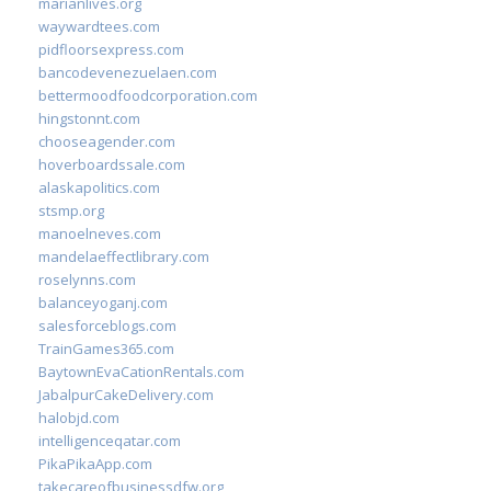
marianlives.org
waywardtees.com
pidfloorsexpress.com
bancodevenezuelaen.com
bettermoodfoodcorporation.com
hingstonnt.com
chooseagender.com
hoverboardssale.com
alaskapolitics.com
stsmp.org
manoelneves.com
mandelaeffectlibrary.com
roselynns.com
balanceyoganj.com
salesforceblogs.com
TrainGames365.com
BaytownEvaCationRentals.com
JabalpurCakeDelivery.com
halobjd.com
intelligenceqatar.com
PikaPikaApp.com
takecareofbusinessdfw.org