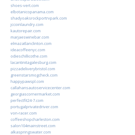
shoes-vert.com
elbotanicopanama.com
shadyoaksrockportrvpark.com
jccoinlaundry.com
kautorepair.com
marjaeswinebar.com
elmazatlanclinton.com
ideacoffeenyc.com
odieschillicothe.com
lacantinitagalesburg.com
pizzadeliverybristol.com
greenstarsmogcheck.com
happypawspl.com
callahansautoservicecenter.com
georgiascornermarket.com
perfectfit24-7.com
portugalprivatedriver.com
von-racer.com
coffeeshopcharleston.com
salon104mainstreet.com
alkaspringswater.com