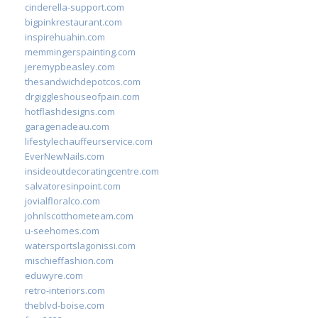
cinderella-support.com
bigpinkrestaurant.com
inspirehuahin.com
memmingerspainting.com
jeremypbeasley.com
thesandwichdepotcos.com
drgiggleshouseofpain.com
hotflashdesigns.com
garagenadeau.com
lifestylechauffeurservice.com
EverNewNails.com
insideoutdecoratingcentre.com
salvatoresinpoint.com
jovialfloralco.com
johnlscotthometeam.com
u-seehomes.com
watersportslagonissi.com
mischieffashion.com
eduwyre.com
retro-interiors.com
theblvd-boise.com