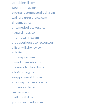
2troublegrill.com
casateranga.com
sticksandstonesstudiooh.com
walkers-treeservice.com
shopmossi.com
untamedcollectivesd.com
mxpwellness.com
infernocanine.com
thepaperhousecollection.com
allisonwillisholley.com
solslite.org
portwayinn.com
djmaddogmusic.com
thesoundarchitects.com
allin1roofing.com
keepjudgewebb.com
anatomyofadventure.com
drivancastillo.com
cmmedspa.com
midletontkd.com
gardensandgrills.com