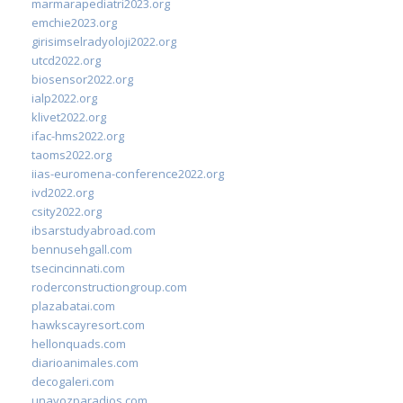
marmarapediatri2023.org
emchie2023.org
girisimselradyoloji2022.org
utcd2022.org
biosensor2022.org
ialp2022.org
klivet2022.org
ifac-hms2022.org
taoms2022.org
iias-euromena-conference2022.org
ivd2022.org
csity2022.org
ibsarstudyabroad.com
bennusehgall.com
tsecincinnati.com
roderconstructiongroup.com
plazabatai.com
hawkscayresort.com
hellonquads.com
diarioanimales.com
decogaleri.com
unavozparadios.com