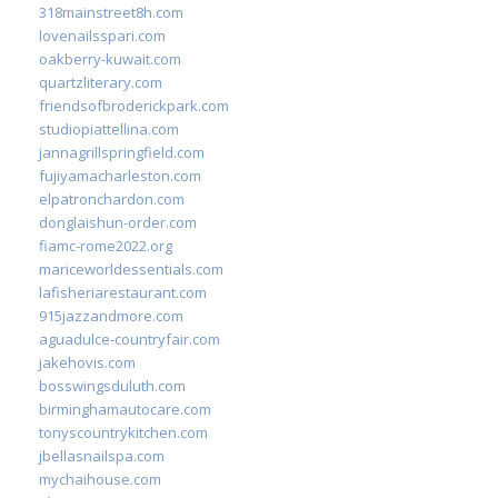
318mainstreet8h.com
lovenailsspari.com
oakberry-kuwait.com
quartzliterary.com
friendsofbroderickpark.com
studiopiattellina.com
jannagrillspringfield.com
fujiyamacharleston.com
elpatronchardon.com
donglaishun-order.com
fiamc-rome2022.org
mariceworldessentials.com
lafisheriarestaurant.com
915jazzandmore.com
aguadulce-countryfair.com
jakehovis.com
bosswingsduluth.com
birminghamautocare.com
tonyscountrykitchen.com
jbellasnailspa.com
mychaihouse.com