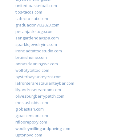
united-basketball.com
tios-tacos.com
cafecito-satx.com
graduacionviu2023.com
pecanjackstogo.com
zengardendayspa.com
sparklejewelryinc.com
ironcladtattoostudio.com
bruinshome.com
annascleaningsvc.com
wolfcitytattoo.com
oysterbayturkeytrot.com
lafronterarestauranteybar.com
lilyandrosetearoom.com
olivesburgberrypatch.com
theslushkids.com
giobastian.com
glpascensori.com
rifloorepoxy.com
woolleymillingandpaving.com
uptonpvd.com