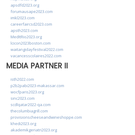
apsdfd2023.org
forumausape2023.com
imkl2023.com
careerfaircsd2023.com
apsth2023.com
MedItRio2023.org
lcicon2023boston.com
waitangidayfestival2022.com
vacancesscolaires2022.com
MEDIA PARTNER II
isth2022.com
p2b2pabi2023-makassar.com
wocfparis2023.org
sinc2023.com
scdlqatar2022-qa.com
thecolumbiagrill.com
provisionscheeseandwineshoppe.com
khedi2023.org
akademikgeriatri2023.org