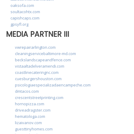
oaksofa.com
soultacohtx.com
capishcaps.com
gpsyfl.org
MEDIA PARTNER III
vwrepairarlington.com
cleaningservicebaltimore-md.com
beckslandscapeandfence.com
vistaaltadelveramendi.com
coastlinecateringnc.com
cuesburgershouston.com
psicologiaespecializadaencampeche.com
dmtacos.com
crescentstreetprinting.com
hornopizza.com
driveadragster.com
hematologa.com
lizaivanov.com
guesttinyhomes.com