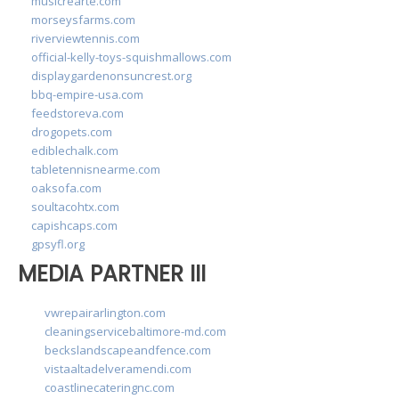
musicrearte.com
morseysfarms.com
riverviewtennis.com
official-kelly-toys-squishmallows.com
displaygardenonsuncrest.org
bbq-empire-usa.com
feedstoreva.com
drogopets.com
ediblechalk.com
tabletennisnearme.com
oaksofa.com
soultacohtx.com
capishcaps.com
gpsyfl.org
MEDIA PARTNER III
vwrepairarlington.com
cleaningservicebaltimore-md.com
beckslandscapeandfence.com
vistaaltadelveramendi.com
coastlinecateringnc.com