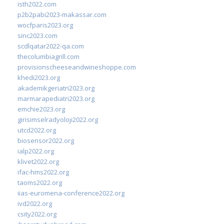
isth2022.com
p2b2pabi2023-makassar.com
wocfparis2023.org
sinc2023.com
scdlqatar2022-qa.com
thecolumbiagrill.com
provisionscheeseandwineshoppe.com
khedi2023.org
akademikgeriatri2023.org
marmarapediatri2023.org
emchie2023.org
girisimselradyoloji2022.org
utcd2022.org
biosensor2022.org
ialp2022.org
klivet2022.org
ifac-hms2022.org
taoms2022.org
iias-euromena-conference2022.org
ivd2022.org
csity2022.org