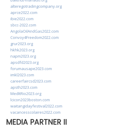
balithut-manado.org
alteregotradingcompany.org
aprce2022.com
ibie2022.com
sbcc-2022.com
AngolaOilAndGas2022.com
Convoy4Freedom2022.com
grur2023.org
hkhk2023.org
napm2023.org
apsdfd2023.org
forumausape2023.com
imkl2023.com
careerfaircsd2023.com
apsth2023.com
MedItRio2023.org
lcicon2023boston.com
waitangidayfestival2022.com
vacancesscolaires2022.com
MEDIA PARTNER II