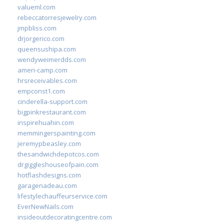
valueml.com
rebeccatorresjewelry.com
jmpbliss.com
drjorgerico.com
queensushipa.com
wendyweimerdds.com
ameri-camp.com
hrsreceivables.com
empconst1.com
cinderella-support.com
bigpinkrestaurant.com
inspirehuahin.com
memmingerspainting.com
jeremypbeasley.com
thesandwichdepotcos.com
drgiggleshouseofpain.com
hotflashdesigns.com
garagenadeau.com
lifestylechauffeurservice.com
EverNewNails.com
insideoutdecoratingcentre.com