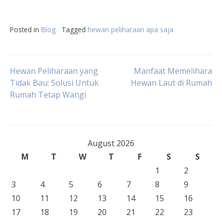
Posted in
Blog
Tagged
hewan peliharaan apa saja
Post
Hewan Peliharaan yang
Manfaat Memelihara
Tidak Bau: Solusi Untuk
Hewan Laut di Rumah
Rumah Tetap Wangi
navigation
August 2026
M
T
W
T
F
S
S
1
2
3
4
5
6
7
8
9
10
11
12
13
14
15
16
17
18
19
20
21
22
23