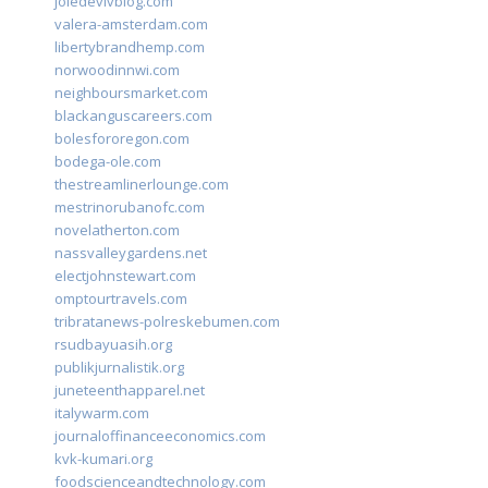
joiedevivblog.com
valera-amsterdam.com
libertybrandhemp.com
norwoodinnwi.com
neighboursmarket.com
blackanguscareers.com
bolesfororegon.com
bodega-ole.com
thestreamlinerlounge.com
mestrinorubanofc.com
novelatherton.com
nassvalleygardens.net
electjohnstewart.com
omptourtravels.com
tribratanews-polreskebumen.com
rsudbayuasih.org
publikjurnalistik.org
juneteenthapparel.net
italywarm.com
journaloffinanceeconomics.com
kvk-kumari.org
foodscienceandtechnology.com