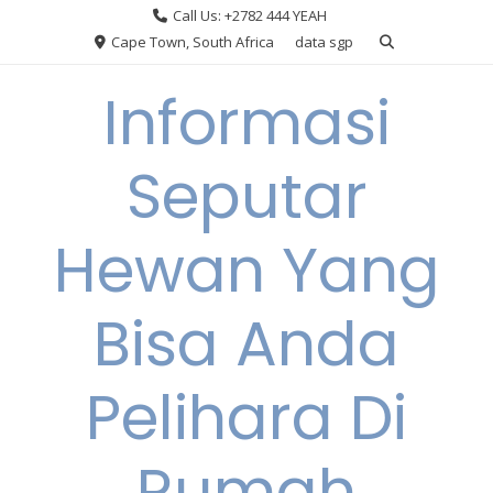
Skip
Call Us: +2782 444 YEAH
to
Cape Town, South Africa
data sgp
content
Informasi
Seputar
Hewan Yang
Bisa Anda
Pelihara Di
Rumah