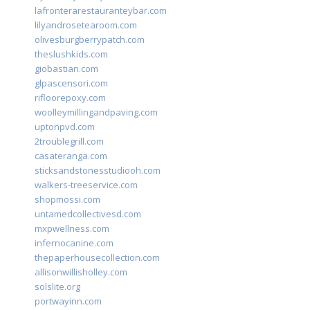
lafronterarestauranteybar.com
lilyandrosetearoom.com
olivesburgberrypatch.com
theslushkids.com
giobastian.com
glpascensori.com
rifloorepoxy.com
woolleymillingandpaving.com
uptonpvd.com
2troublegrill.com
casateranga.com
sticksandstonesstudiooh.com
walkers-treeservice.com
shopmossi.com
untamedcollectivesd.com
mxpwellness.com
infernocanine.com
thepaperhousecollection.com
allisonwillisholley.com
solslite.org
portwayinn.com