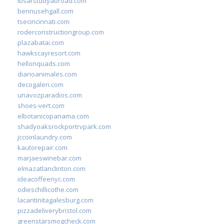
ibsarstudyabroad.com
bennusehgall.com
tsecincinnati.com
roderconstructiongroup.com
plazabatai.com
hawkscayresort.com
hellonquads.com
diarioanimales.com
decogaleri.com
unavozparadios.com
shoes-vert.com
elbotanicopanama.com
shadyoaksrockportrvpark.com
jccoinlaundry.com
kautorepair.com
marjaeswinebar.com
elmazatlanclinton.com
ideacoffeenyc.com
odieschillicothe.com
lacantinitagalesburg.com
pizzadeliverybristol.com
greenstarsmogcheck.com