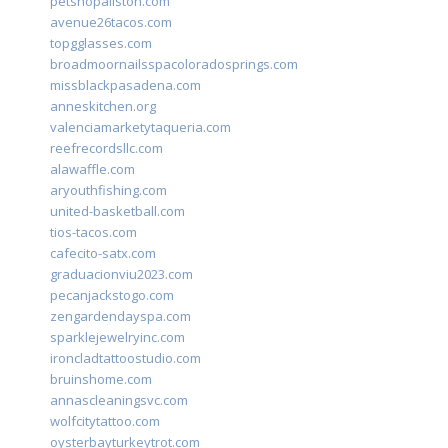
petshopallston.com
avenue26tacos.com
topgglasses.com
broadmoornailsspacoloradosprings.com
missblackpasadena.com
anneskitchen.org
valenciamarketytaqueria.com
reefrecordsllc.com
alawaffle.com
aryouthfishing.com
united-basketball.com
tios-tacos.com
cafecito-satx.com
graduacionviu2023.com
pecanjackstogo.com
zengardendayspa.com
sparklejewelryinc.com
ironcladtattoostudio.com
bruinshome.com
annascleaningsvc.com
wolfcitytattoo.com
oysterbayturkeytrot.com