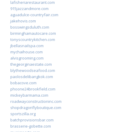
lafisheriarestaurant.com
915jazzandmore.com
aguadulce-countryfair.com
jakehovis.com
bosswingsduluth.com
birminghamautocare.com
tonyscountrykitchen.com
jbellasnailspa.com
mychaihouse.com
alvisgrooming.com
thegeorginaestate.com
blythewoodseafood.com
paolosdelibangkok.com
bobacove.com
phoone24brookfield.com
mickeybarmama.com
roadwayconstructioninc.com
shopdragonflyboutique.com
sportszilla.org
batchprovisionsbar.com
brasserie-gobette.com