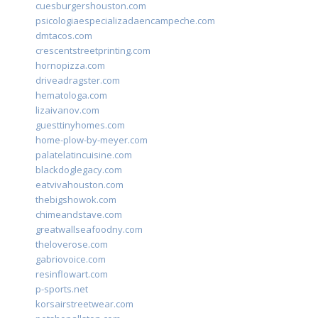
cuesburgershouston.com
psicologiaespecializadaencampeche.com
dmtacos.com
crescentstreetprinting.com
hornopizza.com
driveadragster.com
hematologa.com
lizaivanov.com
guesttinyhomes.com
home-plow-by-meyer.com
palatelatincuisine.com
blackdoglegacy.com
eatvivahouston.com
thebigshowok.com
chimeandstave.com
greatwallseafoodny.com
theloverose.com
gabriovoice.com
resinflowart.com
p-sports.net
korsairstreetwear.com