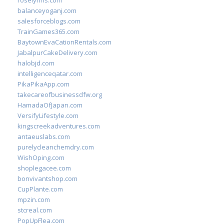
roselynns.com
balanceyoganj.com
salesforceblogs.com
TrainGames365.com
BaytownEvaCationRentals.com
JabalpurCakeDelivery.com
halobjd.com
intelligenceqatar.com
PikaPikaApp.com
takecareofbusinessdfw.org
HamadaOfJapan.com
VersifyLifestyle.com
kingscreekadventures.com
antaeuslabs.com
purelycleanchemdry.com
WishOping.com
shoplegacee.com
bonvivantshop.com
CupPlante.com
mpzin.com
stcreal.com
PopUpFlea.com