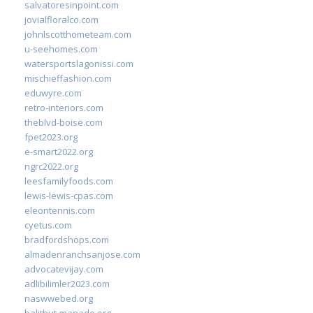
salvatoresinpoint.com
jovialfloralco.com
johnlscotthometeam.com
u-seehomes.com
watersportslagonissi.com
mischieffashion.com
eduwyre.com
retro-interiors.com
theblvd-boise.com
fpet2023.org
e-smart2022.org
ngrc2022.org
leesfamilyfoods.com
lewis-lewis-cpas.com
eleontennis.com
cyetus.com
bradfordshops.com
almadenranchsanjose.com
advocatevijay.com
adlibilimler2023.com
naswwebed.org