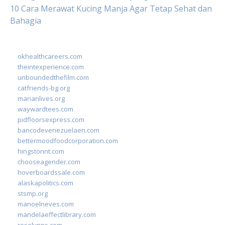
10 Cara Merawat Kucing Manja Agar Tetap Sehat dan
Bahagia
okhealthcareers.com
theintexperience.com
unboundedthefilm.com
catfriends-bg.org
marianlives.org
waywardtees.com
pidfloorsexpress.com
bancodevenezuelaen.com
bettermoodfoodcorporation.com
hingstonnt.com
chooseagender.com
hoverboardssale.com
alaskapolitics.com
stsmp.org
manoelneves.com
mandelaeffectlibrary.com