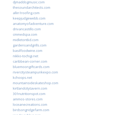
djmaddogmusic.com
thesoundarchitects.com
allin1roofing.com
keepjudgewebb.com
anatomyofadventure.com
drivancastillo.com
cmmedspa.com
midletontkd.com
gardensandgrills.com
basilfoodwine.com
nikko-tochigi.net
caribbean-corner.com
bluemoongiftcards.com
rivercitysteampunkexpo.com
kchoops.net
mountainsideskateshop.com
kirtlandcitytavern.com
301nutritionspot.com
ammos-stores.com
loceanecreations.com
birdsongridgefarm.com