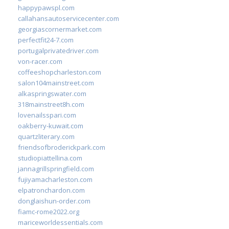
happypawspl.com
callahansautoservicecenter.com
georgiascornermarket.com
perfectfit24-7.com
portugalprivatedriver.com
von-racer.com
coffeeshopcharleston.com
salon104mainstreet.com
alkaspringswater.com
318mainstreet8h.com
lovenailsspari.com
oakberry-kuwait.com
quartzliterary.com
friendsofbroderickpark.com
studiopiattellina.com
jannagrillspringfield.com
fujiyamacharleston.com
elpatronchardon.com
donglaishun-order.com
fiamc-rome2022.org
mariceworldessentials.com