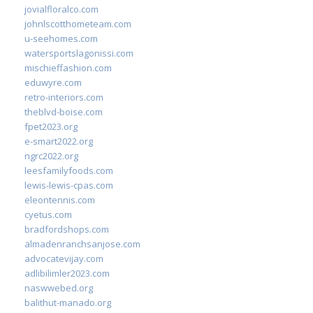
jovialfloralco.com
johnlscotthometeam.com
u-seehomes.com
watersportslagonissi.com
mischieffashion.com
eduwyre.com
retro-interiors.com
theblvd-boise.com
fpet2023.org
e-smart2022.org
ngrc2022.org
leesfamilyfoods.com
lewis-lewis-cpas.com
eleontennis.com
cyetus.com
bradfordshops.com
almadenranchsanjose.com
advocatevijay.com
adlibilimler2023.com
naswwebed.org
balithut-manado.org