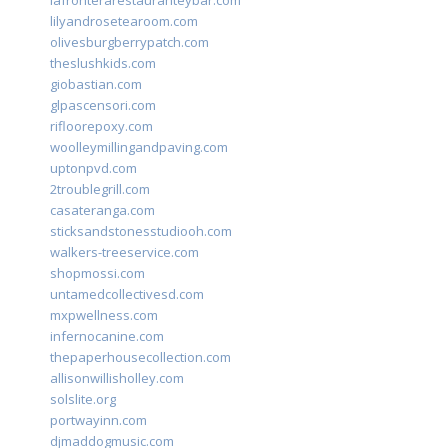
lafronterarestauranteybar.com
lilyandrosetearoom.com
olivesburgberrypatch.com
theslushkids.com
giobastian.com
glpascensori.com
rifloorepoxy.com
woolleymillingandpaving.com
uptonpvd.com
2troublegrill.com
casateranga.com
sticksandstonesstudiooh.com
walkers-treeservice.com
shopmossi.com
untamedcollectivesd.com
mxpwellness.com
infernocanine.com
thepaperhousecollection.com
allisonwillisholley.com
solslite.org
portwayinn.com
djmaddogmusic.com