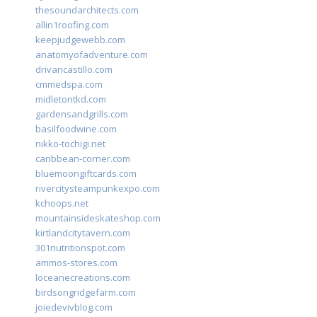
thesoundarchitects.com
allin1roofing.com
keepjudgewebb.com
anatomyofadventure.com
drivancastillo.com
cmmedspa.com
midletontkd.com
gardensandgrills.com
basilfoodwine.com
nikko-tochigi.net
caribbean-corner.com
bluemoongiftcards.com
rivercitysteampunkexpo.com
kchoops.net
mountainsideskateshop.com
kirtlandcitytavern.com
301nutritionspot.com
ammos-stores.com
loceanecreations.com
birdsongridgefarm.com
joiedevivblog.com