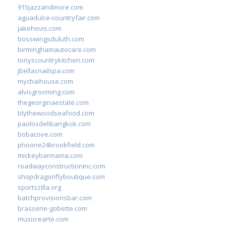
915jazzandmore.com
aguadulce-countryfair.com
jakehovis.com
bosswingsduluth.com
birminghamautocare.com
tonyscountrykitchen.com
jbellasnailspa.com
mychaihouse.com
alvisgrooming.com
thegeorginaestate.com
blythewoodseafood.com
paolosdelibangkok.com
bobacove.com
phoone24brookfield.com
mickeybarmama.com
roadwayconstructioninc.com
shopdragonflyboutique.com
sportszilla.org
batchprovisionsbar.com
brasserie-gobette.com
musicrearte.com