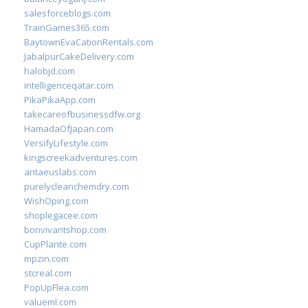
salesforceblogs.com
TrainGames365.com
BaytownEvaCationRentals.com
JabalpurCakeDelivery.com
halobjd.com
intelligenceqatar.com
PikaPikaApp.com
takecareofbusinessdfw.org
HamadaOfJapan.com
VersifyLifestyle.com
kingscreekadventures.com
antaeuslabs.com
purelycleanchemdry.com
WishOping.com
shoplegacee.com
bonvivantshop.com
CupPlante.com
mpzin.com
stcreal.com
PopUpFlea.com
valueml.com