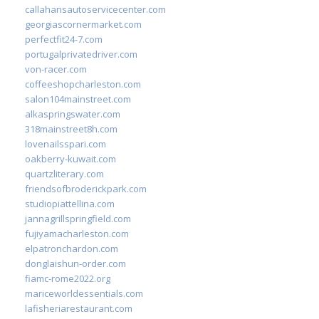
callahansautoservicecenter.com
georgiascornermarket.com
perfectfit24-7.com
portugalprivatedriver.com
von-racer.com
coffeeshopcharleston.com
salon104mainstreet.com
alkaspringswater.com
318mainstreet8h.com
lovenailsspari.com
oakberry-kuwait.com
quartzliterary.com
friendsofbroderickpark.com
studiopiattellina.com
jannagrillspringfield.com
fujiyamacharleston.com
elpatronchardon.com
donglaishun-order.com
fiamc-rome2022.org
mariceworldessentials.com
lafisheriarestaurant.com