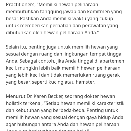
Practitioners, “Memiliki hewan peliharaan
membutuhkan tanggung jawab dan komitmen yang
besar. Pastikan Anda memiliki waktu yang cukup
untuk memberikan perhatian dan perawatan yang
dibutuhkan oleh hewan peliharaan Anda.”
Selain itu, penting juga untuk memilih hewan yang
sesuai dengan ruang dan lingkungan tempat tinggal
Anda. Sebagai contoh, jika Anda tinggal di apartemen
kecil, mungkin lebih baik memilih hewan peliharaan
yang lebih kecil dan tidak memerlukan ruang gerak
yang besar, seperti kucing atau hamster.
Menurut Dr. Karen Becker, seorang dokter hewan
holistik terkenal, “Setiap hewan memiliki karakteristik
dan kebutuhan yang berbeda-beda. Penting untuk
memilih hewan yang sesuai dengan gaya hidup Anda
agar hubungan antara Anda dan hewan peliharaan