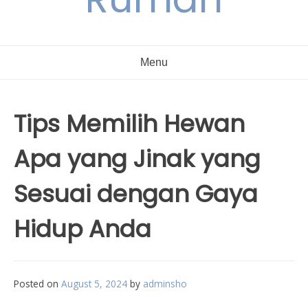
Menu
Tips Memilih Hewan
Apa yang Jinak yang
Sesuai dengan Gaya
Hidup Anda
Posted on
August 5, 2024
by
adminsho