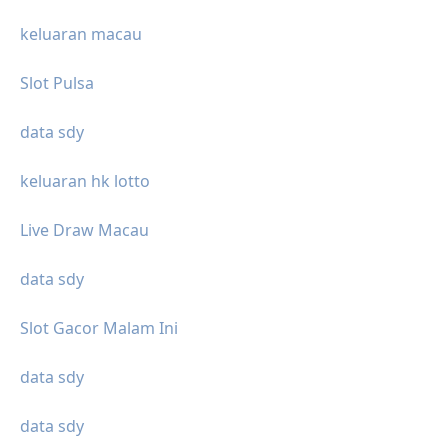
keluaran macau
Slot Pulsa
data sdy
keluaran hk lotto
Live Draw Macau
data sdy
Slot Gacor Malam Ini
data sdy
data sdy