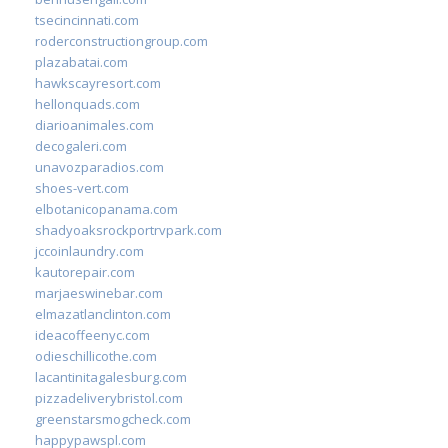
tsecincinnati.com
roderconstructiongroup.com
plazabatai.com
hawkscayresort.com
hellonquads.com
diarioanimales.com
decogaleri.com
unavozparadios.com
shoes-vert.com
elbotanicopanama.com
shadyoaksrockportrvpark.com
jccoinlaundry.com
kautorepair.com
marjaeswinebar.com
elmazatlanclinton.com
ideacoffeenyc.com
odieschillicothe.com
lacantinitagalesburg.com
pizzadeliverybristol.com
greenstarsmogcheck.com
happypawspl.com