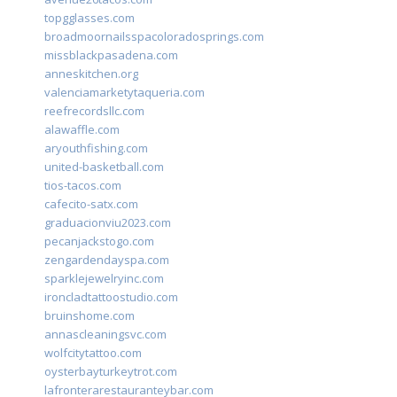
topgglasses.com
broadmoornailsspacoloradosprings.com
missblackpasadena.com
anneskitchen.org
valenciamarketytaqueria.com
reefrecordsllc.com
alawaffle.com
aryouthfishing.com
united-basketball.com
tios-tacos.com
cafecito-satx.com
graduacionviu2023.com
pecanjackstogo.com
zengardendayspa.com
sparklejewelryinc.com
ironcladtattoostudio.com
bruinshome.com
annascleaningsvc.com
wolfcitytattoo.com
oysterbayturkeytrot.com
lafronterarestauranteybar.com