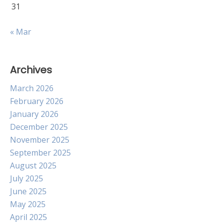
31
« Mar
Archives
March 2026
February 2026
January 2026
December 2025
November 2025
September 2025
August 2025
July 2025
June 2025
May 2025
April 2025