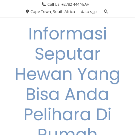
Skip
Call Us: +2782 444 YEAH
to
Cape Town, South Africa
data sgp
content
Informasi
Seputar
Hewan Yang
Bisa Anda
Pelihara Di
Rumah