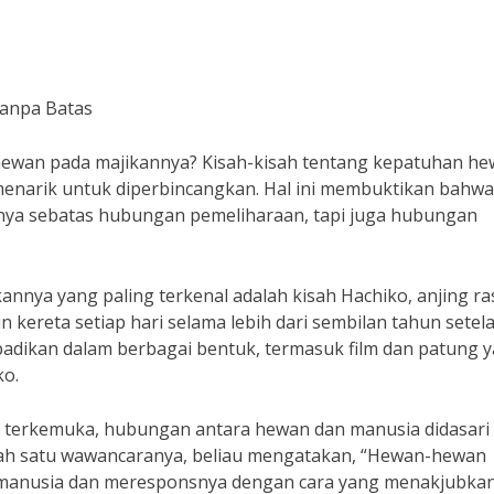
Tanpa Batas
 hewan pada majikannya? Kisah-kisah tentang kepatuhan h
 menarik untuk diperbincangkan. Hal ini membuktikan bahwa
nya sebatas hubungan pemeliharaan, tapi juga hubungan
annya yang paling terkenal adalah kisah Hachiko, anjing ra
n kereta setiap hari selama lebih dari sembilan tahun setel
iabadikan dalam berbagai bentuk, termasuk film dan patung 
ko.
ta terkemuka, hubungan antara hewan dan manusia didasari
alah satu wawancaranya, beliau mengatakan, “Hewan-hewan
manusia dan meresponsnya dengan cara yang menakjubkan