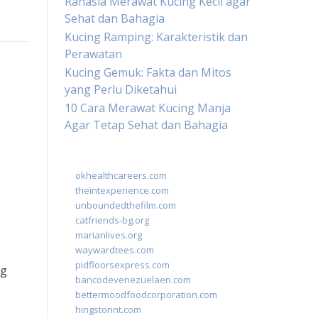
Rahasia Merawat Kucing Kecil agar
Sehat dan Bahagia
Kucing Ramping: Karakteristik dan
Perawatan
-
Kucing Gemuk: Fakta dan Mitos
yang Perlu Diketahui
10 Cara Merawat Kucing Manja
Agar Tetap Sehat dan Bahagia
okhealthcareers.com
theintexperience.com
unboundedthefilm.com
catfriends-bg.org
marianlives.org
waywardtees.com
pidfloorsexpress.com
ng
bancodevenezuelaen.com
bettermoodfoodcorporation.com
hingstonnt.com