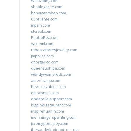
WishOping.com
shoplegacee.com
bonvivantshop.com
CupPlante.com
mpzin.com
stcreal.com
PopUpFlea.com
valueml.com
rebeccatorresjewelry.com
jmpbliss.com
drjorgerico.com
queensushipa.com
wendyweimerdds.com
ameri-camp.com
hrsreceivables.com
empconst1.com
cinderella-support.com
bigpinkrestaurant.com
inspirehuahin.com
memmingerspainting.com
jeremypbeasley.com
thesandwichdepotcos.com