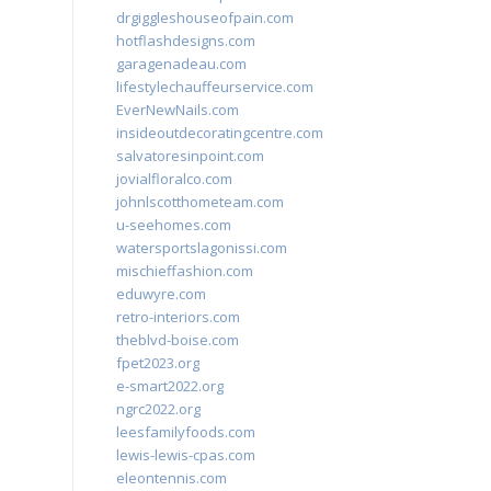
drgiggleshouseofpain.com
hotflashdesigns.com
garagenadeau.com
lifestylechauffeurservice.com
EverNewNails.com
insideoutdecoratingcentre.com
salvatoresinpoint.com
jovialfloralco.com
johnlscotthometeam.com
u-seehomes.com
watersportslagonissi.com
mischieffashion.com
eduwyre.com
retro-interiors.com
theblvd-boise.com
fpet2023.org
e-smart2022.org
ngrc2022.org
leesfamilyfoods.com
lewis-lewis-cpas.com
eleontennis.com