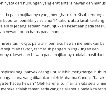
h nyata dari hubungan yang erat antara hewan dan manusi
setia pada majikannya yang mengharukan. Kisah tentang a
n kuburan pemiliknya selama 14 tahun, atau kisah tentang
a api di Jepang setelah menunjukkan kesetiaan pada stasi
ian hewan tanpa batas pada manusia.
Universitas Tokyo, para ahli perilaku hewan menemukan b
eh sejumlah faktor, termasuk pengaruh lingkungan dan
inya, kesetiaan hewan pada majikannya adalah hasil dari 
i inspirasi bagi banyak orang untuk lebih menghargai hubu
 Sebagaimana yang dikatakan oleh Mahatma Gandhi, “Karakt
a terhadap hewan.” Oleh karena itu, marilah kita selalu me
mereka adalah teman setia yang selalu setia pada kita tan