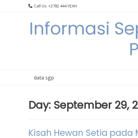
Skip
Call Us: +2782 444 YEAH
to
content
Informasi S
data sgp
Day:
September 29, 
Kisah Hewan Setia pada 