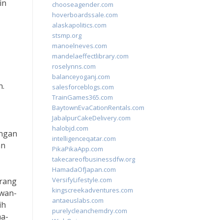
in
chooseagender.com
hoverboardssale.com
alaskapolitics.com
stsmp.org
manoelneves.com
mandelaeffectlibrary.com
roselynns.com
balanceyoganj.com
n.
salesforceblogs.com
TrainGames365.com
BaytownEvaCationRentals.com
JabalpurCakeDelivery.com
halobjd.com
engan
intelligenceqatar.com
an
PikaPikaApp.com
takecareofbusinessdfw.org
HamadaOfJapan.com
VersifyLifestyle.com
orang
kingscreekadventures.com
ewan-
antaeuslabs.com
ih
purelycleanchemdry.com
ma-