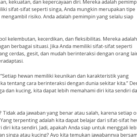
ian, kekuatan, dan kepercayaan diri. Mereka adalah pemimp
liki sifat-sifat seperti singa, Anda mungkin merupakan tipe
ut mengambil risiko. Anda adalah pemimpin yang selalu siap
mbol kelembutan, kecerdikan, dan fleksibilitas. Mereka adalah
n berbagai situasi. Jika Anda memiliki sifat-sifat seperti
g cerdas, gesit, dan mudah berinteraksi dengan orang lai
radaptasi.
, “Setiap hewan memiliki keunikan dan karakteristik yang
eka tentang cara berinteraksi dengan dunia sekitar kita.” D
 dan kucing, kita dapat lebih memahami diri kita sendiri d
g? Tidak ada jawaban yang benar atau salah, karena setiap 
Yang terpenting adalah kita dapat belajar dari sifat-sifat h
 diri kita sendiri. Jadi, apakah Anda siap untuk menggali leb
gan singa atau kucing? Ayo kita temukan jawabannya bersa