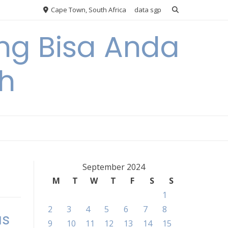
Cape Town, South Africa
data sgp
ng Bisa Anda
h
September 2024
M
T
W
T
F
S
S
1
2
3
4
5
6
7
8
as
9
10
11
12
13
14
15