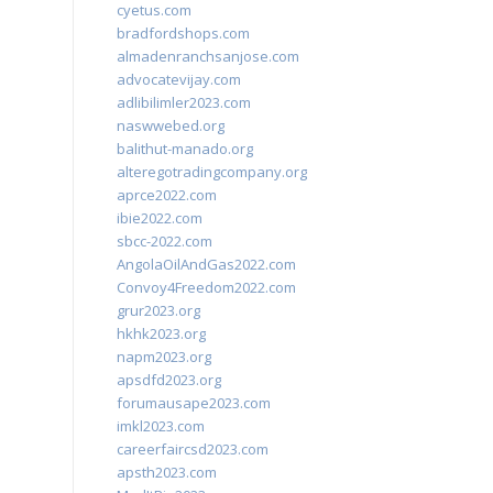
cyetus.com
bradfordshops.com
almadenranchsanjose.com
advocatevijay.com
adlibilimler2023.com
naswwebed.org
balithut-manado.org
alteregotradingcompany.org
aprce2022.com
ibie2022.com
sbcc-2022.com
AngolaOilAndGas2022.com
Convoy4Freedom2022.com
grur2023.org
hkhk2023.org
napm2023.org
apsdfd2023.org
forumausape2023.com
imkl2023.com
careerfaircsd2023.com
apsth2023.com