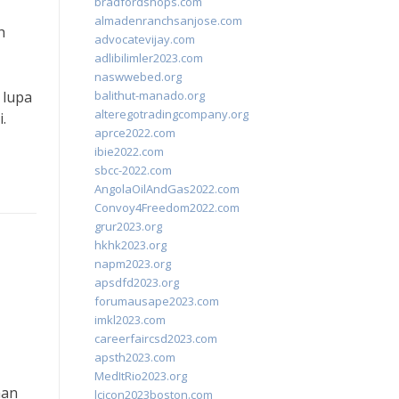
bradfordshops.com
almadenranchsanjose.com
h
advocatevijay.com
adlibilimler2023.com
naswwebed.org
 lupa
balithut-manado.org
alteregotradingcompany.org
.
aprce2022.com
ibie2022.com
sbcc-2022.com
AngolaOilAndGas2022.com
Convoy4Freedom2022.com
grur2023.org
hkhk2023.org
napm2023.org
apsdfd2023.org
forumausape2023.com
imkl2023.com
careerfaircsd2023.com
apsth2023.com
MedItRio2023.org
aan
lcicon2023boston.com