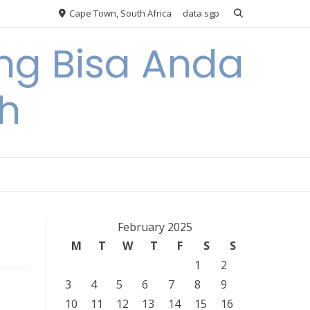
Cape Town, South Africa
data sgp
ng Bisa Anda
h
February 2025
M
T
W
T
F
S
S
1
2
3
4
5
6
7
8
9
10
11
12
13
14
15
16