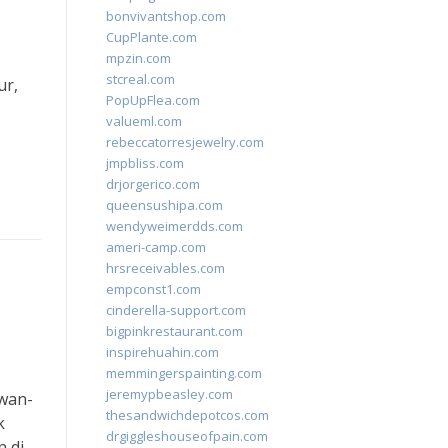
bonvivantshop.com
CupPlante.com
mpzin.com
stcreal.com
ur,
PopUpFlea.com
valueml.com
rebeccatorresjewelry.com
jmpbliss.com
drjorgerico.com
queensushipa.com
wendyweimerdds.com
ameri-camp.com
hrsreceivables.com
empconst1.com
cinderella-support.com
bigpinkrestaurant.com
inspirehuahin.com
memmingerspainting.com
jeremypbeasley.com
ewan-
thesandwichdepotcos.com
k
drgiggleshouseofpain.com
n di