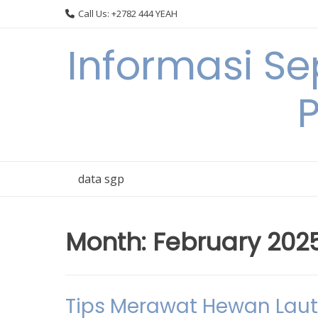
Skip
Call Us: +2782 444 YEAH
to
content
Informasi S
data sgp
Month:
February 202
Tips Merawat Hewan Laut