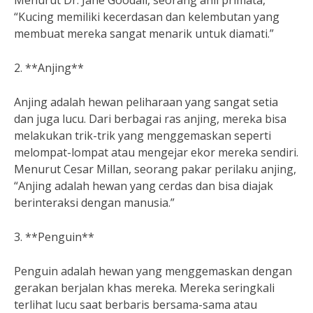
Menurut Dr. Jane Goodall, seorang ahli primata,
“Kucing memiliki kecerdasan dan kelembutan yang
membuat mereka sangat menarik untuk diamati.”
2. **Anjing**
Anjing adalah hewan peliharaan yang sangat setia
dan juga lucu. Dari berbagai ras anjing, mereka bisa
melakukan trik-trik yang menggemaskan seperti
melompat-lompat atau mengejar ekor mereka sendiri.
Menurut Cesar Millan, seorang pakar perilaku anjing,
“Anjing adalah hewan yang cerdas dan bisa diajak
berinteraksi dengan manusia.”
3. **Penguin**
Penguin adalah hewan yang menggemaskan dengan
gerakan berjalan khas mereka. Mereka seringkali
terlihat lucu saat berbaris bersama-sama atau