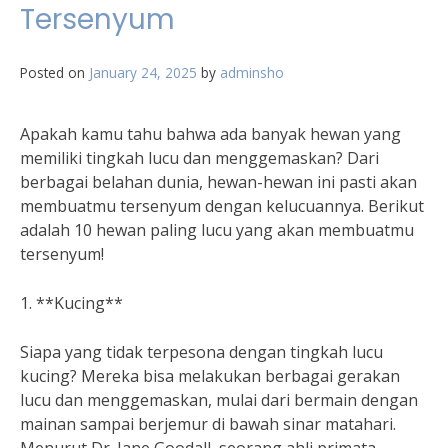
Tersenyum
Posted on
January 24, 2025
by
adminsho
Apakah kamu tahu bahwa ada banyak hewan yang
memiliki tingkah lucu dan menggemaskan? Dari
berbagai belahan dunia, hewan-hewan ini pasti akan
membuatmu tersenyum dengan kelucuannya. Berikut
adalah 10 hewan paling lucu yang akan membuatmu
tersenyum!
1. **Kucing**
Siapa yang tidak terpesona dengan tingkah lucu
kucing? Mereka bisa melakukan berbagai gerakan
lucu dan menggemaskan, mulai dari bermain dengan
mainan sampai berjemur di bawah sinar matahari.