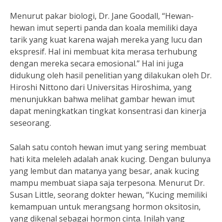
Menurut pakar biologi, Dr. Jane Goodall, “Hewan-
hewan imut seperti panda dan koala memiliki daya
tarik yang kuat karena wajah mereka yang lucu dan
ekspresif. Hal ini membuat kita merasa terhubung
dengan mereka secara emosional.” Hal ini juga
didukung oleh hasil penelitian yang dilakukan oleh Dr.
Hiroshi Nittono dari Universitas Hiroshima, yang
menunjukkan bahwa melihat gambar hewan imut
dapat meningkatkan tingkat konsentrasi dan kinerja
seseorang.
Salah satu contoh hewan imut yang sering membuat
hati kita meleleh adalah anak kucing. Dengan bulunya
yang lembut dan matanya yang besar, anak kucing
mampu membuat siapa saja terpesona. Menurut Dr.
Susan Little, seorang dokter hewan, “Kucing memiliki
kemampuan untuk merangsang hormon oksitosin,
yang dikenal sebagai hormon cinta. Inilah yang