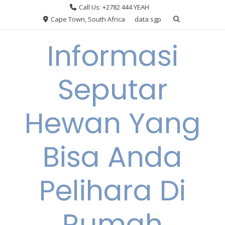
Skip
Call Us: +2782 444 YEAH
to
Cape Town, South Africa
data sgp
content
Informasi
Seputar
Hewan Yang
Bisa Anda
Pelihara Di
Rumah