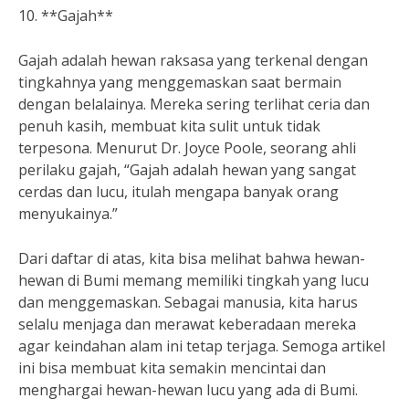
10. **Gajah**
Gajah adalah hewan raksasa yang terkenal dengan
tingkahnya yang menggemaskan saat bermain
dengan belalainya. Mereka sering terlihat ceria dan
penuh kasih, membuat kita sulit untuk tidak
terpesona. Menurut Dr. Joyce Poole, seorang ahli
perilaku gajah, “Gajah adalah hewan yang sangat
cerdas dan lucu, itulah mengapa banyak orang
menyukainya.”
Dari daftar di atas, kita bisa melihat bahwa hewan-
hewan di Bumi memang memiliki tingkah yang lucu
dan menggemaskan. Sebagai manusia, kita harus
selalu menjaga dan merawat keberadaan mereka
agar keindahan alam ini tetap terjaga. Semoga artikel
ini bisa membuat kita semakin mencintai dan
menghargai hewan-hewan lucu yang ada di Bumi.