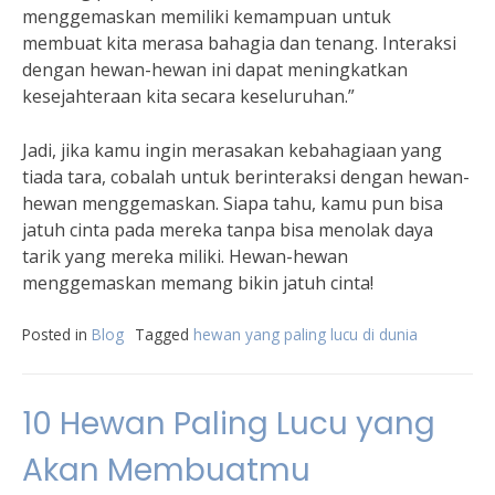
menggemaskan memiliki kemampuan untuk
membuat kita merasa bahagia dan tenang. Interaksi
dengan hewan-hewan ini dapat meningkatkan
kesejahteraan kita secara keseluruhan.”
Jadi, jika kamu ingin merasakan kebahagiaan yang
tiada tara, cobalah untuk berinteraksi dengan hewan-
hewan menggemaskan. Siapa tahu, kamu pun bisa
jatuh cinta pada mereka tanpa bisa menolak daya
tarik yang mereka miliki. Hewan-hewan
menggemaskan memang bikin jatuh cinta!
Posted in
Blog
Tagged
hewan yang paling lucu di dunia
10 Hewan Paling Lucu yang
Akan Membuatmu