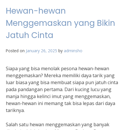
Hewan-hewan
Menggemaskan yang Bikin
Jatuh Cinta
Posted on
January 26, 2025
by
adminsho
Siapa yang bisa menolak pesona hewan-hewan
menggemaskan? Mereka memiliki daya tarik yang
luar biasa yang bisa membuat siapa pun jatuh cinta
pada pandangan pertama. Dari kucing lucu yang
manja hingga kelinci imut yang menggemaskan,
hewan-hewan ini memang tak bisa lepas dari daya
tariknya.
Salah satu hewan menggemaskan yang banyak