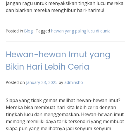
jangan ragu untuk menyaksikan tingkah lucu mereka
dan biarkan mereka menghibur hari-harimu!
Posted in
Blog
Tagged
hewan yang paling lucu di dunia
Hewan-hewan Imut yang
Bikin Hari Lebih Ceria
Posted on
January 23, 2025
by
adminsho
Siapa yang tidak gemas melihat hewan-hewan imut?
Mereka bisa membuat hari kita lebih ceria dengan
tingkah lucu dan menggemaskan. Hewan-hewan imut
memang memiliki daya tarik tersendiri yang membuat
siapa pun yang melihatnya jadi senyum-senyum