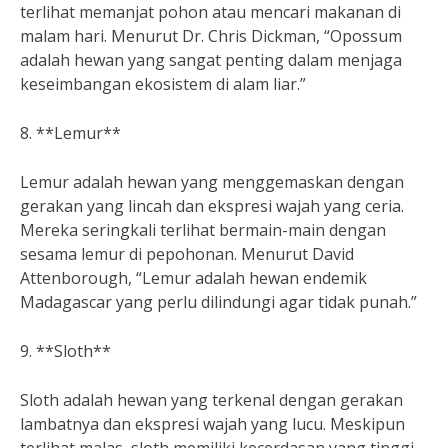
terlihat memanjat pohon atau mencari makanan di
malam hari. Menurut Dr. Chris Dickman, “Opossum
adalah hewan yang sangat penting dalam menjaga
keseimbangan ekosistem di alam liar.”
8. **Lemur**
Lemur adalah hewan yang menggemaskan dengan
gerakan yang lincah dan ekspresi wajah yang ceria.
Mereka seringkali terlihat bermain-main dengan
sesama lemur di pepohonan. Menurut David
Attenborough, “Lemur adalah hewan endemik
Madagascar yang perlu dilindungi agar tidak punah.”
9. **Sloth**
Sloth adalah hewan yang terkenal dengan gerakan
lambatnya dan ekspresi wajah yang lucu. Meskipun