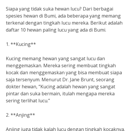
Siapa yang tidak suka hewan lucu? Dari berbagai
spesies hewan di Bumi, ada beberapa yang memang
terkenal dengan tingkah lucu mereka. Berikut adalah
daftar 10 hewan paling lucu yang ada di Bumi.
1. **Kucing**
Kucing memang hewan yang sangat lucu dan
menggemaskan. Mereka sering membuat tingkah
kocak dan menggemaskan yang bisa membuat siapa
saja tersenyum. Menurut Dr. Jane Brunt, seorang
dokter hewan, “Kucing adalah hewan yang sangat
pintar dan suka bermain, itulah mengapa mereka
sering terlihat lucu.”
2. **Anjing**
Anjing juga tidak kalah lucu dengan tingkah kocaknya.