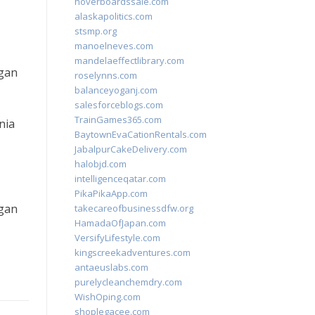
hoverboardssale.com
alaskapolitics.com
stsmp.org
manoelneves.com
mandelaeffectlibrary.com
ngan
roselynns.com
balanceyoganj.com
salesforceblogs.com
TrainGames365.com
nia
BaytownEvaCationRentals.com
JabalpurCakeDelivery.com
halobjd.com
intelligenceqatar.com
PikaPikaApp.com
ngan
takecareofbusinessdfw.org
HamadaOfJapan.com
VersifyLifestyle.com
kingscreekadventures.com
antaeuslabs.com
purelycleanchemdry.com
WishOping.com
shoplegacee.com