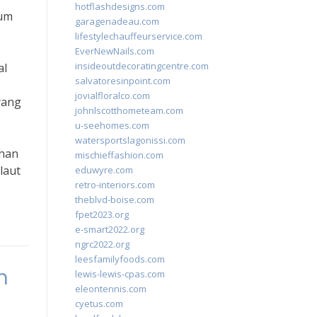
hotflashdesigns.com
ium
garagenadeau.com
lifestylechauffeurservice.com
EverNewNails.com
insideoutdecoratingcentre.com
al
salvatoresinpoint.com
,
jovialfloralco.com
yang
johnlscotthometeam.com
u-seehomes.com
watersportslagonissi.com
ahan
mischieffashion.com
laut
eduwyre.com
retro-interiors.com
theblvd-boise.com
fpet2023.org
e-smart2022.org
ngrc2022.org
leesfamilyfoods.com
n
lewis-lewis-cpas.com
eleontennis.com
cyetus.com