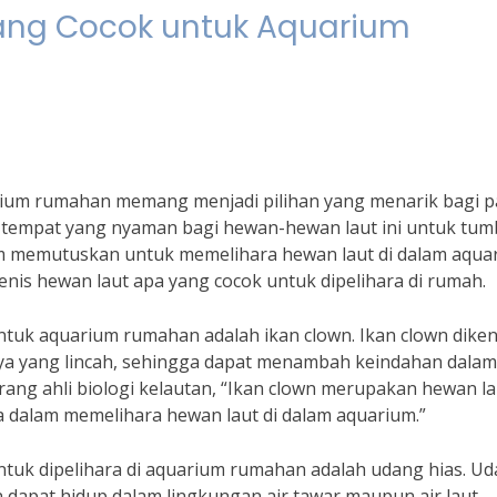
ang Cocok untuk Aquarium
rium rumahan memang menjadi pilihan yang menarik bagi p
tempat yang nyaman bagi hewan-hewan laut ini untuk tu
 memutuskan untuk memelihara hewan laut di dalam aqua
enis hewan laut apa yang cocok untuk dipelihara di rumah.
ntuk aquarium rumahan adalah ikan clown. Ikan clown diken
ya yang lincah, sehingga dapat menambah keindahan dalam
ang ahli biologi kelautan, “Ikan clown merupakan hewan la
 dalam memelihara hewan laut di dalam aquarium.”
 untuk dipelihara di aquarium rumahan adalah udang hias. U
dapat hidup dalam lingkungan air tawar maupun air laut.