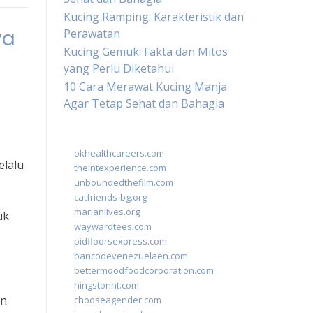
Kucing Ramping: Karakteristik dan
ya
Perawatan
Kucing Gemuk: Fakta dan Mitos
yang Perlu Diketahui
10 Cara Merawat Kucing Manja
Agar Tetap Sehat dan Bahagia
okhealthcareers.com
elalu
theintexperience.com
unboundedthefilm.com
catfriends-bg.org
marianlives.org
uk
waywardtees.com
pidfloorsexpress.com
bancodevenezuelaen.com
bettermoodfoodcorporation.com
hingstonnt.com
an
chooseagender.com