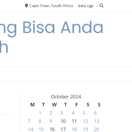
Cape Town, South Africa
data sgp
ng Bisa Anda
h
October 2024
M
T
W
T
F
S
S
1
2
3
4
5
6
7
8
9
10
11
12
13
14
15
16
17
18
19
20