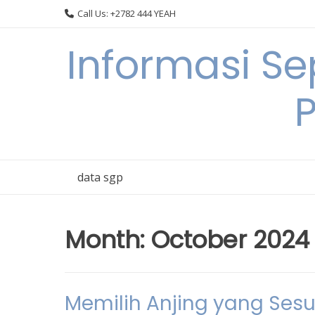
Skip
Call Us: +2782 444 YEAH
to
content
Informasi S
data sgp
Month:
October 2024
Memilih Anjing yang Ses