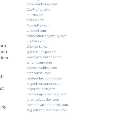
bonvivantshop.com
CupPlante.com
mpzin.com
stcreal.com
PopUpFlea.com
valueml.com
rebeccatorresjewelry.com
jmpbliss.com
ara
drjorgerico.com
mbuh
queensushipa.com
wendyweimerdds.com
rium,
ameri-camp.com
hrsreceivables.com
empconst1.com
al
cinderella-support.com
bigpinkrestaurant.com
ut
inspirehuahin.com
memmingerspainting.com
jeremypbeasley.com
thesandwichdepotcos.com
dang
drgiggleshouseofpain.com