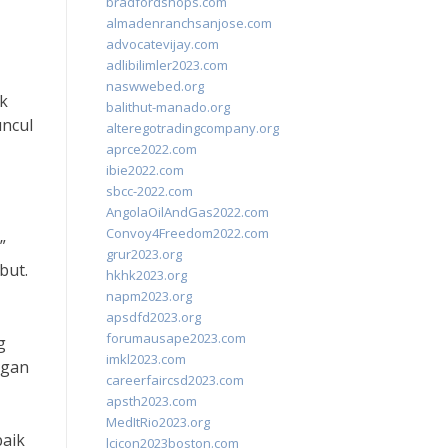
bradfordshops.com
almadenranchsanjose.com
advocatevijay.com
adlibilimler2023.com
naswwebed.org
k
balithut-manado.org
uncul
alteregotradingcompany.org
aprce2022.com
ibie2022.com
sbcc-2022.com
AngolaOilAndGas2022.com
Convoy4Freedom2022.com
”
grur2023.org
but.
hkhk2023.org
napm2023.org
apsdfd2023.org
forumausape2023.com
g
imkl2023.com
ngan
careerfaircsd2023.com
apsth2023.com
MedItRio2023.org
baik
lcicon2023boston.com