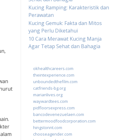
Kucing Ramping: Karakteristik dan
Perawatan
Kucing Gemuk: Fakta dan Mitos
yang Perlu Diketahui
10 Cara Merawat Kucing Manja
Agar Tetap Sehat dan Bahagia
un,
okhealthcareers.com
theintexperience.com
ewan
unboundedthefilm.com
nurut
catfriends-bg.org
marianlives.org
waywardtees.com
pidfloorsexpress.com
bancodevenezuelaen.com
ain.
bettermoodfoodcorporation.com
kter
hingstonnt.com
dalam
chooseagender.com