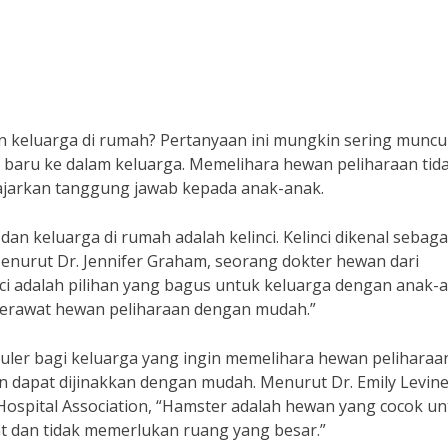
 keluarga di rumah? Pertanyaan ini mungkin sering muncul
baru ke dalam keluarga. Memelihara hewan peliharaan tid
ajarkan tanggung jawab kepada anak-anak.
n keluarga di rumah adalah kelinci. Kelinci dikenal sebaga
enurut Dr. Jennifer Graham, seorang dokter hewan dari
inci adalah pilihan yang bagus untuk keluarga dengan anak-
 merawat hewan peliharaan dengan mudah.”
opuler bagi keluarga yang ingin memelihara hewan peliharaa
n dapat dijinakkan dengan mudah. Menurut Dr. Emily Levine
 Hospital Association, “Hamster adalah hewan yang cocok u
t dan tidak memerlukan ruang yang besar.”