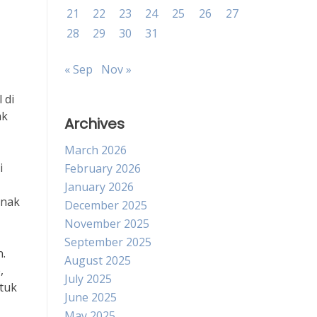
21
22
23
24
25
26
27
28
29
30
31
« Sep
Nov »
 di
ak
Archives
March 2026
i
February 2026
January 2026
anak
December 2025
November 2025
September 2025
n.
August 2025
,
July 2025
ntuk
June 2025
May 2025