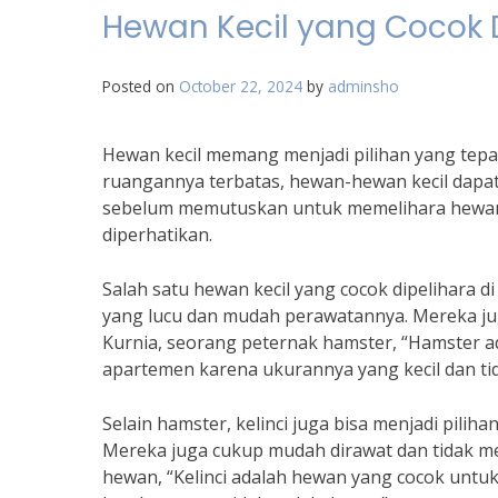
Hewan Kecil yang Cocok 
Posted on
October 22, 2024
by
adminsho
Hewan kecil memang menjadi pilihan yang tepa
ruangannya terbatas, hewan-hewan kecil dap
sebelum memutuskan untuk memelihara hewan k
diperhatikan.
Salah satu hewan kecil yang cocok dipelihara
yang lucu dan mudah perawatannya. Mereka ju
Kurnia, seorang peternak hamster, “Hamster a
apartemen karena ukurannya yang kecil dan tida
Selain hamster, kelinci juga bisa menjadi pilih
Mereka juga cukup mudah dirawat dan tidak me
hewan, “Kelinci adalah hewan yang cocok untu