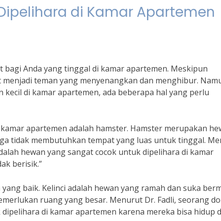
Dipelihara di Kamar Apartemen
t bagi Anda yang tinggal di kamar apartemen. Meskipun
at menjadi teman yang menyenangkan dan menghibur. Nam
ecil di kamar apartemen, ada beberapa hal yang perlu
 di kamar apartemen adalah hamster. Hamster merupakan h
ga tidak membutuhkan tempat yang luas untuk tinggal. Me
dalah hewan yang sangat cocok untuk dipelihara di kamar
k berisik.”
an yang baik. Kelinci adalah hewan yang ramah dan suka berm
merlukan ruang yang besar. Menurut Dr. Fadli, seorang do
k dipelihara di kamar apartemen karena mereka bisa hidup 