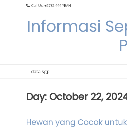
Skip
Call Us: +2782 444 YEAH
to
content
Informasi S
data sgp
Day:
October 22, 202
Hewan yang Cocok untuk