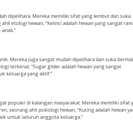
ah dipelihara. Mereka memiliki sifat yang lembut dan suka
ahli etologi hewan, “Kelinci adalah hewan yang sangat ra
-anak.”
 unik. Mereka juga sangat mudah dipelihara dan suka bermai
ogi terkenal, “Sugar glider adalah hewan yang sangat
k keluarga yang aktif.”
t populer di kalangan masyarakat. Mereka memiliki sifat 
ren, seorang ahli psikologi hewan, “Kucing adalah hewan y
aik untuk seluruh anggota keluarga.”