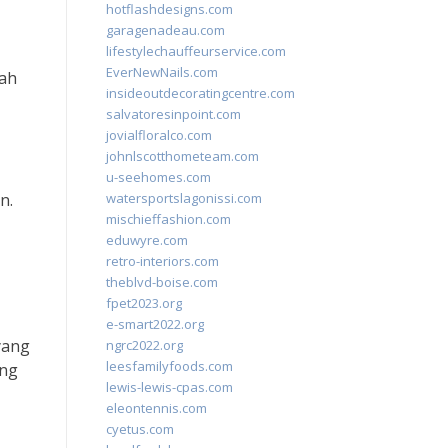
hotflashdesigns.com
garagenadeau.com
lifestylechauffeurservice.com
EverNewNails.com
mah
insideoutdecoratingcentre.com
salvatoresinpoint.com
jovialfloralco.com
johnlscotthometeam.com
u-seehomes.com
n.
watersportslagonissi.com
mischieffashion.com
eduwyre.com
retro-interiors.com
theblvd-boise.com
fpet2023.org
e-smart2022.org
yang
ngrc2022.org
leesfamilyfoods.com
ang
lewis-lewis-cpas.com
eleontennis.com
cyetus.com