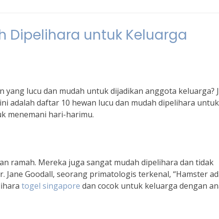
 Dipelihara untuk Keluarga
 yang lucu dan mudah untuk dijadikan anggota keluarga? J
 ini adalah daftar 10 hewan lucu dan mudah dipelihara untuk
tuk menemani hari-harimu.
n ramah. Mereka juga sangat mudah dipelihara dan tidak
 Jane Goodall, seorang primatologis terkenal, “Hamster ad
lihara
togel singapore
dan cocok untuk keluarga dengan an