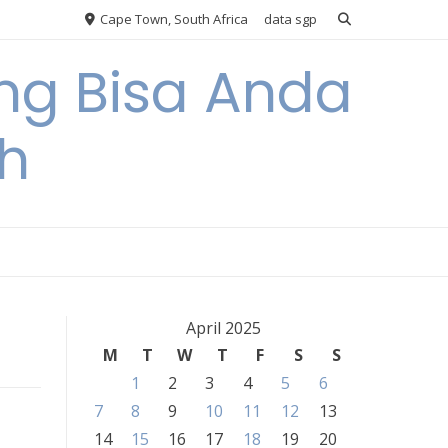
Cape Town, South Africa
data sgp
ng Bisa Anda
h
April 2025
M
T
W
T
F
S
S
1
2
3
4
5
6
7
8
9
10
11
12
13
14
15
16
17
18
19
20