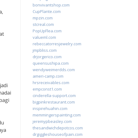
bonvivantshop.com
a,
CupPlante.com
mpzin.com
stcreal.com
PopUpFlea.com
at
valueml.com
rebeccatorresjewelry.com
jmpbliss.com
drjorgerico.com
queensushipa.com
wendyweimerdds.com
ameri-camp.com
hrsreceivables.com
jadi
empconst1.com
madai
cinderella-support.com
bagi
bigpinkrestaurant.com
inspirehuahin.com
memmingerspainting.com
jeremypbeasley.com
du
thesandwichdepotcos.com
aya
drgiggleshouseofpain.com