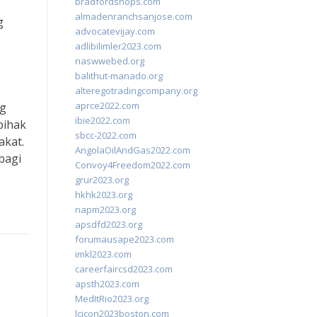
bradfordshops.com
almadenranchsanjose.com
g
advocatevijay.com
adlibilimler2023.com
naswwebed.org
balithut-manado.org
alteregotradingcompany.org
aprce2022.com
ng
ibie2022.com
pihak
sbcc-2022.com
akat.
AngolaOilAndGas2022.com
bagi
Convoy4Freedom2022.com
grur2023.org
hkhk2023.org
napm2023.org
apsdfd2023.org
forumausape2023.com
imkl2023.com
careerfaircsd2023.com
apsth2023.com
MedItRio2023.org
lcicon2023boston.com