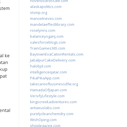
hoverboardssale.com
s
alaskapolitics.com
istem
stsmp.org
manoelneves.com
mandelaeffectlibrary.com
roselynns.com
balanceyoganj.com
salesforceblogs.com
TrainGames365.com
BaytownEvaCationRentals.com
al ke
JabalpurCakeDelivery.com
atan
halobjd.com
ukup
intelligenceqatar.com
pat
PikaPikaApp.com
takecareofbusinessdfw.org
HamadaOfJapan.com
VersifyLifestyle.com
kingscreekadventures.com
antaeuslabs.com
ental
purelycleanchemdry.com
WishOping.com
shoplegacee.com