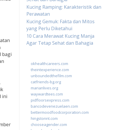
Kucing Ramping: Karakteristik dan
Perawatan
Kucing Gemuk: Fakta dan Mitos
yang Perlu Diketahui
10 Cara Merawat Kucing Manja
katan
Agar Tetap Sehat dan Bahagia
h
 bagi
an
okhealthcareers.com
theintexperience.com
unboundedthefilm.com
.
catfriends-bg.org
marianlives.org
ik
waywardtees.com
 ini
pidfloorsexpress.com
bancodevenezuelaen.com
bettermoodfoodcorporation.com
hingstonnt.com
umber
chooseagender.com