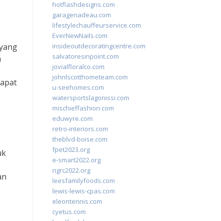
hotflashdesigns.com
garagenadeau.com
lifestylechauffeurservice.com
EverNewNails.com
 yang
insideoutdecoratingcentre.com
salvatoresinpoint.com
m
jovialfloralco.com
johnlscotthometeam.com
dapat
u-seehomes.com
watersportslagonissi.com
mischieffashion.com
eduwyre.com
retro-interiors.com
theblvd-boise.com
fpet2023.org
uk
e-smart2022.org
ngrc2022.org
an
leesfamilyfoods.com
lewis-lewis-cpas.com
eleontennis.com
cyetus.com