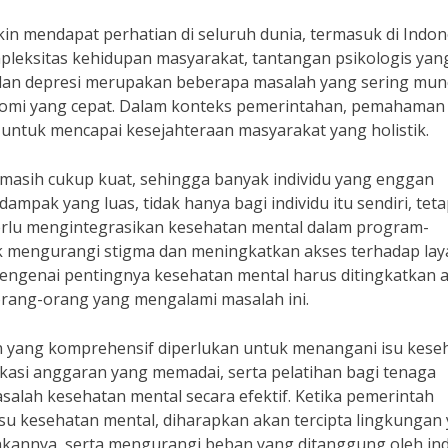
in mendapat perhatian di seluruh dunia, termasuk di Indon
eksitas kehidupan masyarakat, tantangan psikologis yan
 dan depresi merupakan beberapa masalah yang sering munc
nomi yang cepat. Dalam konteks pemerintahan, pemahaman
untuk mencapai kesejahteraan masyarakat yang holistik.
 masih cukup kuat, sehingga banyak individu yang enggan
mpak yang luas, tidak hanya bagi individu itu sendiri, teta
rlu mengintegrasikan kesehatan mental dalam program-
k mengurangi stigma dan meningkatkan akses terhadap la
 mengenai pentingnya kesehatan mental harus ditingkatkan 
ang-orang yang mengalami masalah ini.
 yang komprehensif diperlukan untuk menangani isu kese
okasi anggaran yang memadai, serta pelatihan bagi tenaga
lah kesehatan mental secara efektif. Ketika pemerintah
su kesehatan mental, diharapkan akan tercipta lingkungan
annya, serta mengurangi beban yang ditanggung oleh ind