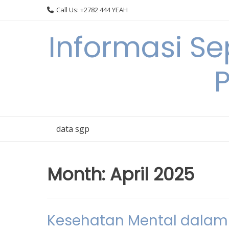
Skip
Call Us: +2782 444 YEAH
to
content
Informasi S
data sgp
Month:
April 2025
Kesehatan Mental dalam 