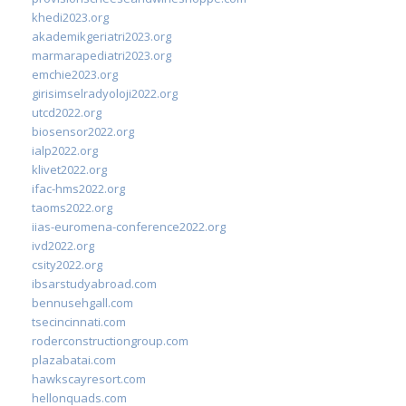
khedi2023.org
akademikgeriatri2023.org
marmarapediatri2023.org
emchie2023.org
girisimselradyoloji2022.org
utcd2022.org
biosensor2022.org
ialp2022.org
klivet2022.org
ifac-hms2022.org
taoms2022.org
iias-euromena-conference2022.org
ivd2022.org
csity2022.org
ibsarstudyabroad.com
bennusehgall.com
tsecincinnati.com
roderconstructiongroup.com
plazabatai.com
hawkscayresort.com
hellonquads.com