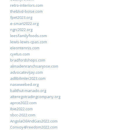
retro-interiors.com
theblvd-boise.com
fpet2023.org
e-smart2022.org
ngrc2022.org
leesfamilyfoods.com
lewis-lewis-cpas.com
eleontennis.com
cyetus.com
bradfordshops.com
almadenranchsanjose.com
advocatevijay.com
adlibilimler2023.com
naswwebed.org
balithut-manado.org
alteregotradingcompany.org
aprce2022.com
ibie2022.com
sbcc-2022.com
AngolaOilAndGas2022.com
Convoy4Freedom2022.com