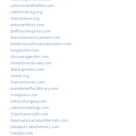
unboundedthefilm.com
catfriends-bg.org
marianlives.org
waywardtees.com
pidfloorsexpress.com
bancodevenezuelaen.com
bettermoodfoodcorporation.com
hingstonnt.com
chooseagender.com
hoverboardssale.com
alaskapolitics.com
stsmp.org
manoelneves.com
mandelaeffectlibrary.com
roselynns.com
balanceyoganj.com
salesforceblogs.com
TrainGames365.com
BaytownEvaCationRentals.com
JabalpurCakeDelivery.com
halobjd.com