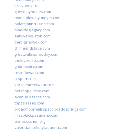
lizaivanov.com
guesttinyhomes.com
home-plow-by-meyer.com
palatelatincuisine.com
blackdoglegacy.com
eatvivahouston.com
thebigshowok.com
chimeandstave.com
greatwallseafoodny.com
theloverose.com
gabriovoice.com
resinflowart.com
p-sports.net
korsairstreetwear.com
petshopallston.com
avenue26tacos.com
topgglasses.com
broadmoornailsspacoloradosprings.com
missblackpasadena.com
anneskitchen.org
valenciamarketytaqueria.com