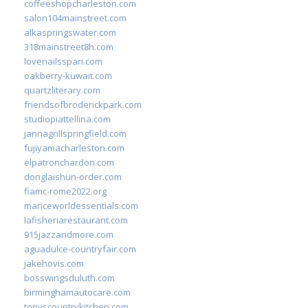
coffeeshopcharleston.com
salon104mainstreet.com
alkaspringswater.com
318mainstreet8h.com
lovenailsspari.com
oakberry-kuwait.com
quartzliterary.com
friendsofbroderickpark.com
studiopiattellina.com
jannagrillspringfield.com
fujiyamacharleston.com
elpatronchardon.com
donglaishun-order.com
fiamc-rome2022.org
mariceworldessentials.com
lafisheriarestaurant.com
915jazzandmore.com
aguadulce-countryfair.com
jakehovis.com
bosswingsduluth.com
birminghamautocare.com
tonyscountrykitchen.com