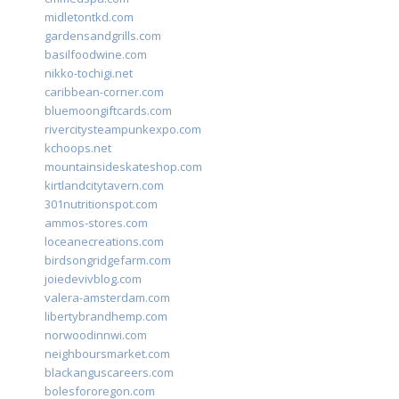
midletontkd.com
gardensandgrills.com
basilfoodwine.com
nikko-tochigi.net
caribbean-corner.com
bluemoongiftcards.com
rivercitysteampunkexpo.com
kchoops.net
mountainsideskateshop.com
kirtlandcitytavern.com
301nutritionspot.com
ammos-stores.com
loceanecreations.com
birdsongridgefarm.com
joiedevivblog.com
valera-amsterdam.com
libertybrandhemp.com
norwoodinnwi.com
neighboursmarket.com
blackanguscareers.com
bolesfororegon.com