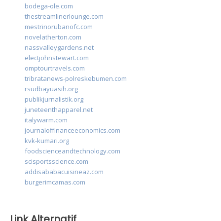
bodega-ole.com
thestreamlinerlounge.com
mestrinorubanofc.com
novelatherton.com
nassvalleygardens.net
electjohnstewart.com
omptourtravels.com
tribratanews-polreskebumen.com
rsudbayuasih.org
publikjurnalistik.org
juneteenthapparel.net
italywarm.com
journaloffinanceeconomics.com
kvk-kumari.org
foodscienceandtechnology.com
scisportsscience.com
addisababacuisineaz.com
burgerimcamas.com
Link Alternatif