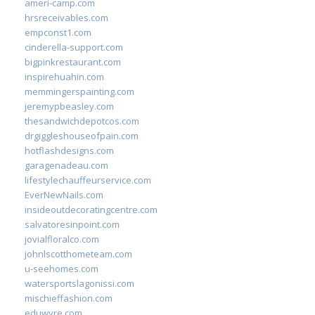
ameri-camp.com
hrsreceivables.com
empconst1.com
cinderella-support.com
bigpinkrestaurant.com
inspirehuahin.com
memmingerspainting.com
jeremypbeasley.com
thesandwichdepotcos.com
drgiggleshouseofpain.com
hotflashdesigns.com
garagenadeau.com
lifestylechauffeurservice.com
EverNewNails.com
insideoutdecoratingcentre.com
salvatoresinpoint.com
jovialfloralco.com
johnlscotthometeam.com
u-seehomes.com
watersportslagonissi.com
mischieffashion.com
eduwyre.com