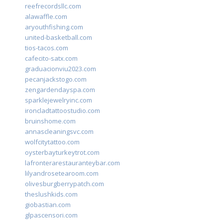
reefrecordsllc.com
alawaffle.com
aryouthfishing.com
united-basketball.com
tios-tacos.com
cafecito-satx.com
graduacionviu2023.com
pecanjackstogo.com
zengardendayspa.com
sparklejewelryinc.com
ironcladtattoostudio.com
bruinshome.com
annascleaningsvc.com
wolfcitytattoo.com
oysterbayturkeytrot.com
lafronterarestauranteybar.com
lilyandrosetearoom.com
olivesburgberrypatch.com
theslushkids.com
giobastian.com
glpascensori.com