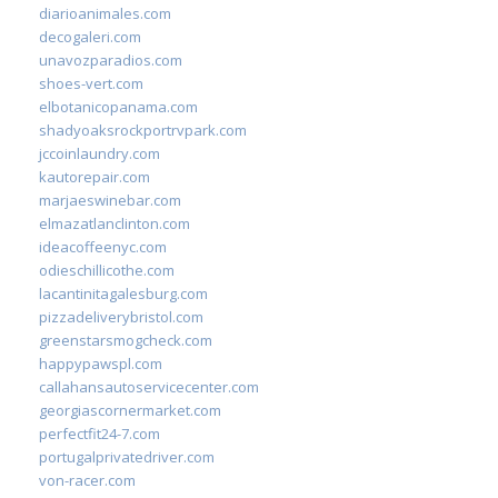
diarioanimales.com
decogaleri.com
unavozparadios.com
shoes-vert.com
elbotanicopanama.com
shadyoaksrockportrvpark.com
jccoinlaundry.com
kautorepair.com
marjaeswinebar.com
elmazatlanclinton.com
ideacoffeenyc.com
odieschillicothe.com
lacantinitagalesburg.com
pizzadeliverybristol.com
greenstarsmogcheck.com
happypawspl.com
callahansautoservicecenter.com
georgiascornermarket.com
perfectfit24-7.com
portugalprivatedriver.com
von-racer.com