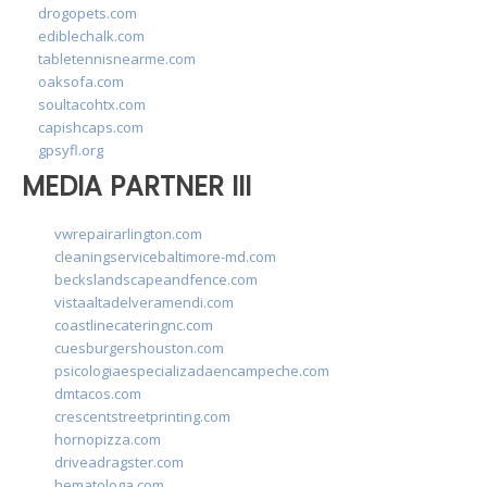
drogopets.com
ediblechalk.com
tabletennisnearme.com
oaksofa.com
soultacohtx.com
capishcaps.com
gpsyfl.org
MEDIA PARTNER III
vwrepairarlington.com
cleaningservicebaltimore-md.com
beckslandscapeandfence.com
vistaaltadelveramendi.com
coastlinecateringnc.com
cuesburgershouston.com
psicologiaespecializadaencampeche.com
dmtacos.com
crescentstreetprinting.com
hornopizza.com
driveadragster.com
hematologa.com