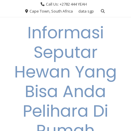
Skip
Call Us: +2782 444 YEAH
to
Cape Town, South Africa
data sgp
content
Informasi
Seputar
Hewan Yang
Bisa Anda
Pelihara Di
Rumah