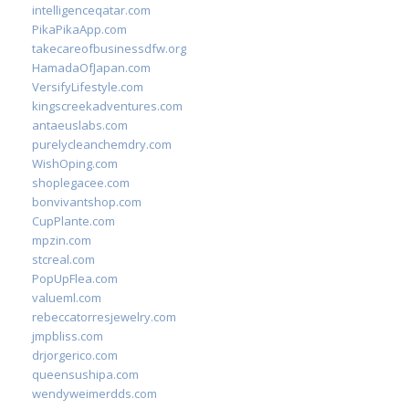
intelligenceqatar.com
PikaPikaApp.com
takecareofbusinessdfw.org
HamadaOfJapan.com
VersifyLifestyle.com
kingscreekadventures.com
antaeuslabs.com
purelycleanchemdry.com
WishOping.com
shoplegacee.com
bonvivantshop.com
CupPlante.com
mpzin.com
stcreal.com
PopUpFlea.com
valueml.com
rebeccatorresjewelry.com
jmpbliss.com
drjorgerico.com
queensushipa.com
wendyweimerdds.com