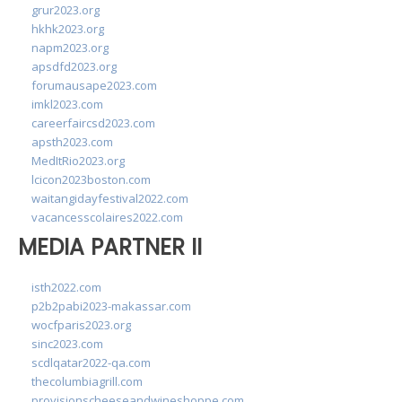
grur2023.org
hkhk2023.org
napm2023.org
apsdfd2023.org
forumausape2023.com
imkl2023.com
careerfaircsd2023.com
apsth2023.com
MedItRio2023.org
lcicon2023boston.com
waitangidayfestival2022.com
vacancesscolaires2022.com
MEDIA PARTNER II
isth2022.com
p2b2pabi2023-makassar.com
wocfparis2023.org
sinc2023.com
scdlqatar2022-qa.com
thecolumbiagrill.com
provisionscheeseandwineshoppe.com