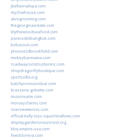
jbellasnailspa.com
mychaihouse.com
alvisgrooming.com
thegeorginaestate.com
blythewoodseafood.com
paolosdelibangkok.com
bobacove.com
phoone24brookfield.com
mickeybarmama.com
roadwayconstructioninc.com
shopdragonflyboutique.com
sportszilla.org
batchprovisionsbar.com
brasserie-gobette.com
musicrearte.com
morseysfarms.com
riverviewtennis.com
official-kelly-toys-squishmallows.com
displaygardenonsuncrest.org
bbq-empire-usa.com
feedstoreva.com