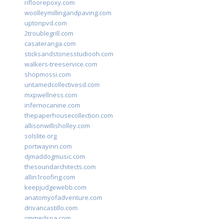
rifloorepoxy.com
woolleymillingandpaving.com
uptonpvd.com
2troublegrill.com
casateranga.com
sticksandstonesstudiooh.com
walkers-treeservice.com
shopmossi.com
untamedcollectivesd.com
mxpwellness.com
infernocanine.com
thepaperhousecollection.com
allisonwillisholley.com
solslite.org
portwayinn.com
djmaddogmusic.com
thesoundarchitects.com
allin1roofing.com
keepjudgewebb.com
anatomyofadventure.com
drivancastillo.com
cmmedspa.com