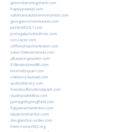
greenstarsmogcheck.com
happypawspl.com
callahansautoservicecenter.com
georgiascornermarket.com
perfectfit24-7.com
portugalprivatedriver.com
von-racer.com
coffeeshopcharleston.com
salon104mainstreet.com
alkaspringswater.com
318mainstreet8h.com
lovenailsspari.com
oakberry-kuwait.com
quartzliterary.com
friendsofbroderickpark.com
studiopiattellina.com
jannagrillspringfield.com
fujiyamacharleston.com
elpatronchardon.com
donglaishun-order.com
fiamc-rome2022.org