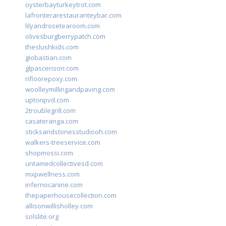
oysterbayturkeytrot.com
lafronterarestauranteybar.com
lilyandrosetearoom.com
olivesburgberrypatch.com
theslushkids.com
giobastian.com
glpascensori.com
rifloorepoxy.com
woolleymillingandpaving.com
uptonpvd.com
2troublegrill.com
casateranga.com
sticksandstonesstudiooh.com
walkers-treeservice.com
shopmossi.com
untamedcollectivesd.com
mxpwellness.com
infernocanine.com
thepaperhousecollection.com
allisonwillisholley.com
solslite.org