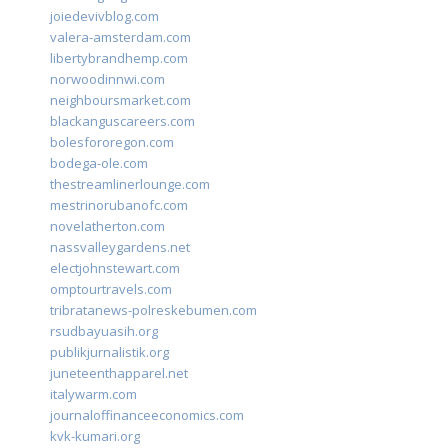
joiedevivblog.com
valera-amsterdam.com
libertybrandhemp.com
norwoodinnwi.com
neighboursmarket.com
blackanguscareers.com
bolesfororegon.com
bodega-ole.com
thestreamlinerlounge.com
mestrinorubanofc.com
novelatherton.com
nassvalleygardens.net
electjohnstewart.com
omptourtravels.com
tribratanews-polreskebumen.com
rsudbayuasih.org
publikjurnalistik.org
juneteenthapparel.net
italywarm.com
journaloffinanceeconomics.com
kvk-kumari.org