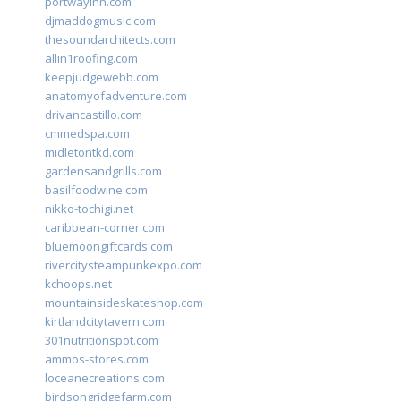
portwayinn.com
djmaddogmusic.com
thesoundarchitects.com
allin1roofing.com
keepjudgewebb.com
anatomyofadventure.com
drivancastillo.com
cmmedspa.com
midletontkd.com
gardensandgrills.com
basilfoodwine.com
nikko-tochigi.net
caribbean-corner.com
bluemoongiftcards.com
rivercitysteampunkexpo.com
kchoops.net
mountainsideskateshop.com
kirtlandcitytavern.com
301nutritionspot.com
ammos-stores.com
loceanecreations.com
birdsongridgefarm.com