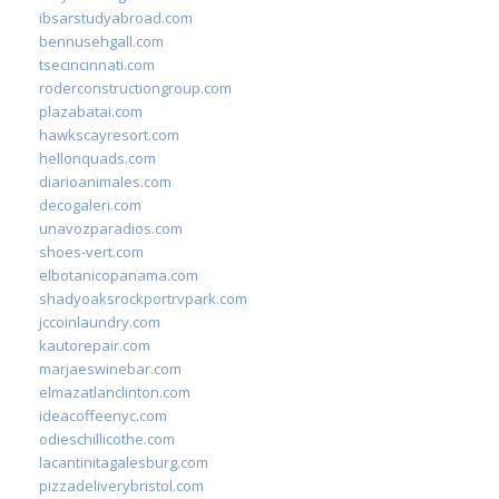
ibsarstudyabroad.com
bennusehgall.com
tsecincinnati.com
roderconstructiongroup.com
plazabatai.com
hawkscayresort.com
hellonquads.com
diarioanimales.com
decogaleri.com
unavozparadios.com
shoes-vert.com
elbotanicopanama.com
shadyoaksrockportrvpark.com
jccoinlaundry.com
kautorepair.com
marjaeswinebar.com
elmazatlanclinton.com
ideacoffeenyc.com
odieschillicothe.com
lacantinitagalesburg.com
pizzadeliverybristol.com