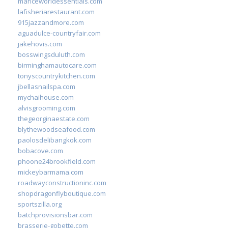
mariceworldessentials.com
lafisheriarestaurant.com
915jazzandmore.com
aguadulce-countryfair.com
jakehovis.com
bosswingsduluth.com
birminghamautocare.com
tonyscountrykitchen.com
jbellasnailspa.com
mychaihouse.com
alvisgrooming.com
thegeorginaestate.com
blythewoodseafood.com
paolosdelibangkok.com
bobacove.com
phoone24brookfield.com
mickeybarmama.com
roadwayconstructioninc.com
shopdragonflyboutique.com
sportszilla.org
batchprovisionsbar.com
brasserie-gobette.com