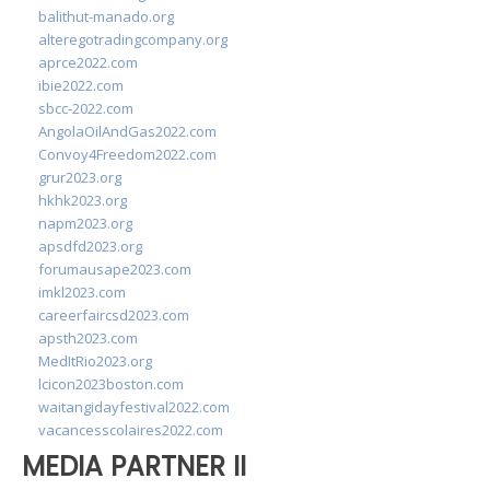
balithut-manado.org
alteregotradingcompany.org
aprce2022.com
ibie2022.com
sbcc-2022.com
AngolaOilAndGas2022.com
Convoy4Freedom2022.com
grur2023.org
hkhk2023.org
napm2023.org
apsdfd2023.org
forumausape2023.com
imkl2023.com
careerfaircsd2023.com
apsth2023.com
MedItRio2023.org
lcicon2023boston.com
waitangidayfestival2022.com
vacancesscolaires2022.com
MEDIA PARTNER II