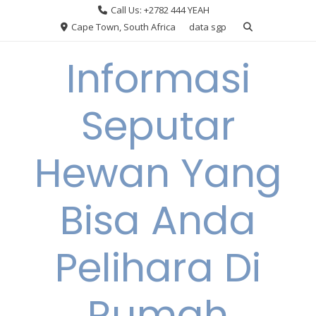
Skip
Call Us: +2782 444 YEAH
to
Cape Town, South Africa
data sgp
content
Informasi
Seputar
Hewan Yang
Bisa Anda
Pelihara Di
Rumah