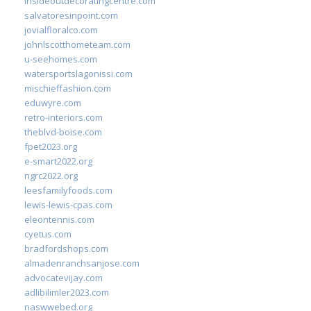
insideoutdecoratingcentre.com
salvatoresinpoint.com
jovialfloralco.com
johnlscotthometeam.com
u-seehomes.com
watersportslagonissi.com
mischieffashion.com
eduwyre.com
retro-interiors.com
theblvd-boise.com
fpet2023.org
e-smart2022.org
ngrc2022.org
leesfamilyfoods.com
lewis-lewis-cpas.com
eleontennis.com
cyetus.com
bradfordshops.com
almadenranchsanjose.com
advocatevijay.com
adlibilimler2023.com
naswwebed.org