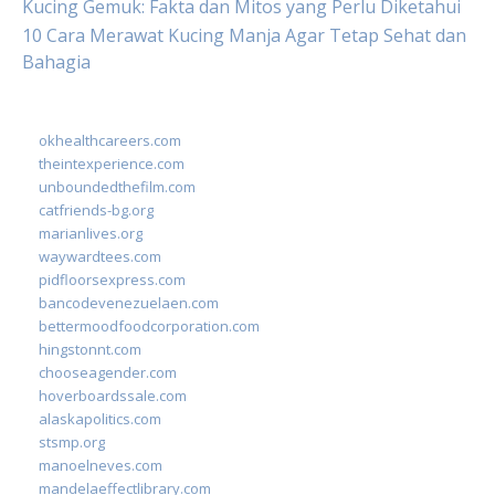
Kucing Gemuk: Fakta dan Mitos yang Perlu Diketahui
10 Cara Merawat Kucing Manja Agar Tetap Sehat dan
Bahagia
okhealthcareers.com
theintexperience.com
unboundedthefilm.com
catfriends-bg.org
marianlives.org
waywardtees.com
pidfloorsexpress.com
bancodevenezuelaen.com
bettermoodfoodcorporation.com
hingstonnt.com
chooseagender.com
hoverboardssale.com
alaskapolitics.com
stsmp.org
manoelneves.com
mandelaeffectlibrary.com