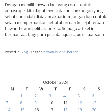
Dengan memilih hewan laut yang cocok untuk
aquascape, kita dapat menciptakan lingkungan yang
sehat dan indah di dalam akuarium. Jangan lupa untuk
selalu memperhatikan kebutuhan dan kesejahteraan
hewan-hewan peliharaan kita. Semoga artikel ini
bermanfaat bagi para pecinta aquascape di luar sana!
Posted in
Blog
Tagged
hewan laut peliharaan
October 2024
M
T
W
T
F
S
S
1
2
3
4
5
6
7
8
9
10
11
12
13
14
15
16
17
18
19
20