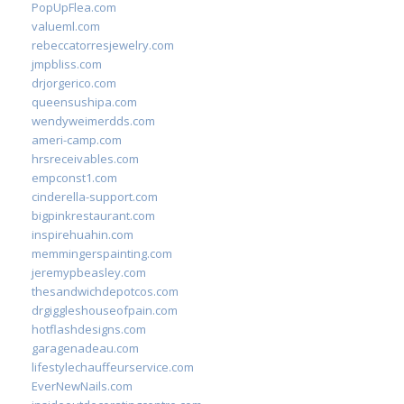
PopUpFlea.com
valueml.com
rebeccatorresjewelry.com
jmpbliss.com
drjorgerico.com
queensushipa.com
wendyweimerdds.com
ameri-camp.com
hrsreceivables.com
empconst1.com
cinderella-support.com
bigpinkrestaurant.com
inspirehuahin.com
memmingerspainting.com
jeremypbeasley.com
thesandwichdepotcos.com
drgiggleshouseofpain.com
hotflashdesigns.com
garagenadeau.com
lifestylechauffeurservice.com
EverNewNails.com