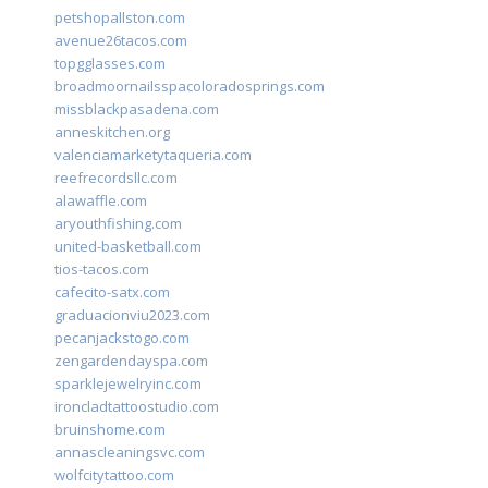
petshopallston.com
avenue26tacos.com
topgglasses.com
broadmoornailsspacoloradosprings.com
missblackpasadena.com
anneskitchen.org
valenciamarketytaqueria.com
reefrecordsllc.com
alawaffle.com
aryouthfishing.com
united-basketball.com
tios-tacos.com
cafecito-satx.com
graduacionviu2023.com
pecanjackstogo.com
zengardendayspa.com
sparklejewelryinc.com
ironcladtattoostudio.com
bruinshome.com
annascleaningsvc.com
wolfcitytattoo.com