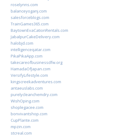
roselynns.com
balanceyoganj.com
salesforceblogs.com
TrainGames365.com
BaytownEvaCationRentals.com
JabalpurCakeDelivery.com
halobjd.com
intelligenceqatar.com
PikaPikaApp.com
takecareofbusinessdfw.org
HamadaOfJapan.com
VersifyLifestyle.com
kingscreekadventures.com
antaeuslabs.com
purelycleanchemdry.com
WishOping.com
shoplegacee.com
bonvivantshop.com
CupPlante.com
mpzin.com
stcreal.com