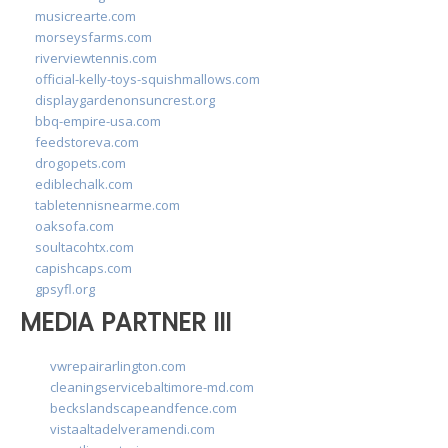
musicrearte.com
morseysfarms.com
riverviewtennis.com
official-kelly-toys-squishmallows.com
displaygardenonsuncrest.org
bbq-empire-usa.com
feedstoreva.com
drogopets.com
ediblechalk.com
tabletennisnearme.com
oaksofa.com
soultacohtx.com
capishcaps.com
gpsyfl.org
MEDIA PARTNER III
vwrepairarlington.com
cleaningservicebaltimore-md.com
beckslandscapeandfence.com
vistaaltadelveramendi.com