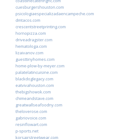
coastlinecateringnc.com
cuesburgershouston.com
psicologiaespecializadaencampeche.com
dmtacos.com
crescentstreetprinting.com
hornopizza.com
driveadragster.com
hematologa.com
lizaivanov.com
guesttinyhomes.com
home-plow-by-meyer.com
palatelatincuisine.com
blackdoglegacy.com
eatvivahouston.com
thebigshowok.com
chimeandstave.com
greatwallseafoodny.com
theloverose.com
gabriovoice.com
resinflowart.com
p-sports.net
korsairstreetwear.com