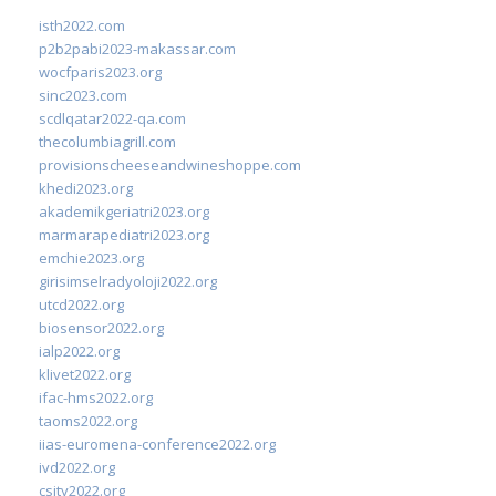
isth2022.com
p2b2pabi2023-makassar.com
wocfparis2023.org
sinc2023.com
scdlqatar2022-qa.com
thecolumbiagrill.com
provisionscheeseandwineshoppe.com
khedi2023.org
akademikgeriatri2023.org
marmarapediatri2023.org
emchie2023.org
girisimselradyoloji2022.org
utcd2022.org
biosensor2022.org
ialp2022.org
klivet2022.org
ifac-hms2022.org
taoms2022.org
iias-euromena-conference2022.org
ivd2022.org
csity2022.org