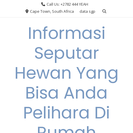
Skip
Call Us: +2782 444 YEAH
to
Cape Town, South Africa
data sgp
content
Informasi
Seputar
Hewan Yang
Bisa Anda
Pelihara Di
Rumah