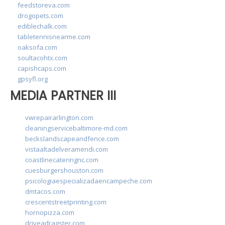
feedstoreva.com
drogopets.com
ediblechalk.com
tabletennisnearme.com
oaksofa.com
soultacohtx.com
capishcaps.com
gpsyfl.org
MEDIA PARTNER III
vwrepairarlington.com
cleaningservicebaltimore-md.com
beckslandscapeandfence.com
vistaaltadelveramendi.com
coastlinecateringnc.com
cuesburgershouston.com
psicologiaespecializadaencampeche.com
dmtacos.com
crescentstreetprinting.com
hornopizza.com
driveadragster.com