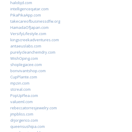
halobjd.com
intelligenceqatar.com
PikaPikaApp.com
takecareofbusinessdfw.org
HamadaOfJapan.com
VersifyLifestyle.com
kingscreekadventures.com
antaeuslabs.com
purelycleanchemdry.com
WishOping.com
shoplegacee.com
bonvivantshop.com
CupPlante.com
mpzin.com
stcreal.com
PopUpFlea.com
valueml.com
rebeccatorresjewelry.com
jmpbliss.com
drjorgerico.com
queensushipa.com