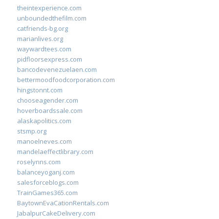
theintexperience.com
unboundedthefilm.com
catfriends-bg.org
marianlives.org
waywardtees.com
pidfloorsexpress.com
bancodevenezuelaen.com
bettermoodfoodcorporation.com
hingstonnt.com
chooseagender.com
hoverboardssale.com
alaskapolitics.com
stsmp.org
manoelneves.com
mandelaeffectlibrary.com
roselynns.com
balanceyoganj.com
salesforceblogs.com
TrainGames365.com
BaytownEvaCationRentals.com
JabalpurCakeDelivery.com