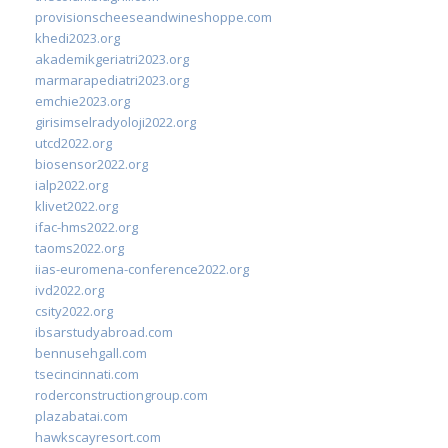
provisionscheeseandwineshoppe.com
khedi2023.org
akademikgeriatri2023.org
marmarapediatri2023.org
emchie2023.org
girisimselradyoloji2022.org
utcd2022.org
biosensor2022.org
ialp2022.org
klivet2022.org
ifac-hms2022.org
taoms2022.org
iias-euromena-conference2022.org
ivd2022.org
csity2022.org
ibsarstudyabroad.com
bennusehgall.com
tsecincinnati.com
roderconstructiongroup.com
plazabatai.com
hawkscayresort.com