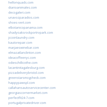
hellonquads.com
diarioanimales.com
decogaleri.com
unavozparadios.com
shoes-vert.com
elbotanicopanama.com
shadyoaksrockportrvpark.com
jccoinlaundry.com
kautorepair.com
marjaeswinebar.com
elmazatlanclinton.com
ideacoffeenyc.com
odieschillicothe.com
lacantinitagalesburg.com
pizzadeliverybristol.com
greenstarsmogcheck.com
happypawspl.com
callahansautoservicecenter.com
georgiascornermarket.com
perfectfit24-7.com
portugalprivatedriver.com