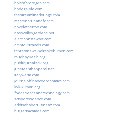
bolesfororegon.com
bodega-ole.com
thestreamlinerlounge.com
mestrinorubanofc.com
novelatherton.com
nassvalleygardens.net
electjohnstewart.com
omptourtravels.com
tribratanews-polreskebumen.com
rsudbayuasih.org
publikjurnalistik.org
juneteenthapparel.net
italywarm.com
journaloffinanceeconomics.com
kvk-kumari.org
foodscienceandtechnology.com
scisportsscience.com
addisababacuisineaz.com
burgerimcamas.com