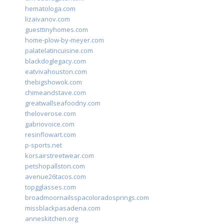
hematologa.com
lizaivanov.com
guesttinyhomes.com
home-plow-by-meyer.com
palatelatincuisine.com
blackdoglegacy.com
eatvivahouston.com
thebigshowok.com
chimeandstave.com
greatwallseafoodny.com
theloverose.com
gabriovoice.com
resinflowart.com
p-sports.net
korsairstreetwear.com
petshopallston.com
avenue26tacos.com
topgglasses.com
broadmoornailsspacoloradosprings.com
missblackpasadena.com
anneskitchen.org