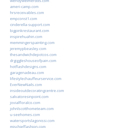
wendyweimerdds.com
ameri-camp.com
hrsreceivables.com
empconst1.com
cinderella-support.com
bigpinkrestaurant.com
inspirehuahin.com
memmingerspainting.com
jeremypbeasley.com
thesandwichdepotcos.com
drgiggleshouseofpain.com
hotflashdesigns.com
garagenadeau.com
lifestylechauffeurservice.com
EverNewNails.com
insideoutdecoratingcentre.com
salvatoresinpoint.com
jovialfloralco.com
johnlscotthometeam.com
u-seehomes.com
watersportslagonissi.com
mischieffashion.com