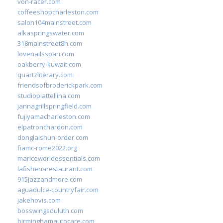
von-racer.com
coffeeshopcharleston.com
salon104mainstreet.com
alkaspringswater.com
318mainstreet8h.com
lovenailsspari.com
oakberry-kuwait.com
quartzliterary.com
friendsofbroderickpark.com
studiopiattellina.com
jannagrillspringfield.com
fujiyamacharleston.com
elpatronchardon.com
donglaishun-order.com
fiamc-rome2022.org
mariceworldessentials.com
lafisheriarestaurant.com
915jazzandmore.com
aguadulce-countryfair.com
jakehovis.com
bosswingsduluth.com
birminghamautocare.com