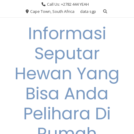
Skip
Call Us: +2782 444 YEAH
to
Cape Town, South Africa
data sgp
content
Informasi
Seputar
Hewan Yang
Bisa Anda
Pelihara Di
Rumah