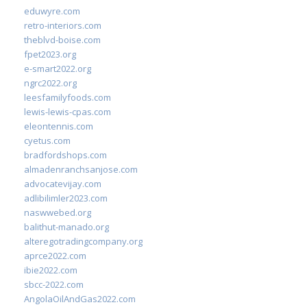
eduwyre.com
retro-interiors.com
theblvd-boise.com
fpet2023.org
e-smart2022.org
ngrc2022.org
leesfamilyfoods.com
lewis-lewis-cpas.com
eleontennis.com
cyetus.com
bradfordshops.com
almadenranchsanjose.com
advocatevijay.com
adlibilimler2023.com
naswwebed.org
balithut-manado.org
alteregotradingcompany.org
aprce2022.com
ibie2022.com
sbcc-2022.com
AngolaOilAndGas2022.com