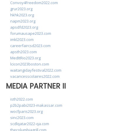
Convoy4Freedom2022.com
grur2023.org
hkhk2023.org
napm2023.org
apsdfd2023.org
forumausape2023.com
imkl2023.com
careerfaircsd2023.com
apsth2023.com
MedItRio2023.org
lcicon2023boston.com
waitangidayfestival2022.com
vacancesscolaires2022.com
MEDIA PARTNER II
isth2022.com
p2b2pabi2023-makassar.com
wocfparis2023.org
sinc2023.com
scdlqatar2022-qa.com
thecolumbiagrill.com