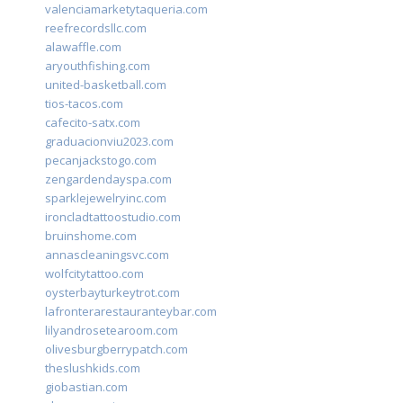
valenciamarketytaqueria.com
reefrecordsllc.com
alawaffle.com
aryouthfishing.com
united-basketball.com
tios-tacos.com
cafecito-satx.com
graduacionviu2023.com
pecanjackstogo.com
zengardendayspa.com
sparklejewelryinc.com
ironcladtattoostudio.com
bruinshome.com
annascleaningsvc.com
wolfcitytattoo.com
oysterbayturkeytrot.com
lafronterarestauranteybar.com
lilyandrosetearoom.com
olivesburgberrypatch.com
theslushkids.com
giobastian.com