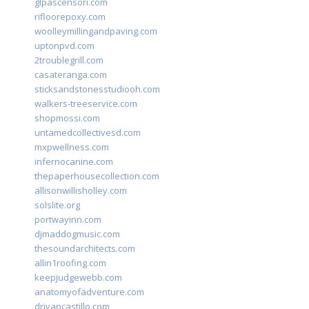
glpascensori.com
rifloorepoxy.com
woolleymillingandpaving.com
uptonpvd.com
2troublegrill.com
casateranga.com
sticksandstonesstudiooh.com
walkers-treeservice.com
shopmossi.com
untamedcollectivesd.com
mxpwellness.com
infernocanine.com
thepaperhousecollection.com
allisonwillisholley.com
solslite.org
portwayinn.com
djmaddogmusic.com
thesoundarchitects.com
allin1roofing.com
keepjudgewebb.com
anatomyofadventure.com
drivancastillo.com