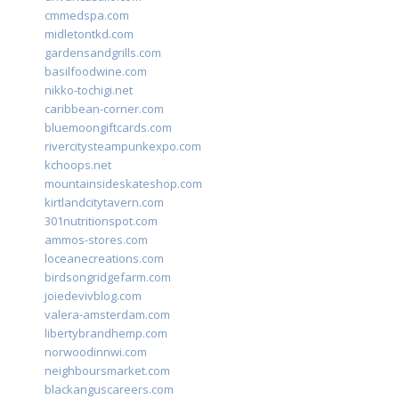
cmmedspa.com
midletontkd.com
gardensandgrills.com
basilfoodwine.com
nikko-tochigi.net
caribbean-corner.com
bluemoongiftcards.com
rivercitysteampunkexpo.com
kchoops.net
mountainsideskateshop.com
kirtlandcitytavern.com
301nutritionspot.com
ammos-stores.com
loceanecreations.com
birdsongridgefarm.com
joiedevivblog.com
valera-amsterdam.com
libertybrandhemp.com
norwoodinnwi.com
neighboursmarket.com
blackanguscareers.com