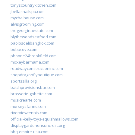
tonyscountrykitchen.com
jbellasnailspa.com
mychaihouse.com
alvisgrooming.com
thegeorginaestate.com
blythewoodseafood.com
paolosdelibangkok.com
bobacove.com
phoone24brookfield.com
mickeybarmama.com
roadwayconstructioninc.com
shopdragonflyboutique.com
sportszilla.org
batchprovisionsbar.com
brasserie-gobette.com
musicrearte.com
morseysfarms.com
riverviewtennis.com
official-kelly-toys-squishmallows.com
displaygardenonsuncrest.org
bbq-empire-usa.com