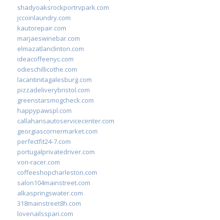
shadyoaksrockportrvpark.com
jccoinlaundry.com
kautorepair.com
marjaeswinebar.com
elmazatlanclinton.com
ideacoffeenyc.com
odieschillicothe.com
lacantinitagalesburg.com
pizzadeliverybristol.com
greenstarsmogcheck.com
happypawspl.com
callahansautoservicecenter.com
georgiascornermarket.com
perfectfit24-7.com
portugalprivatedriver.com
von-racer.com
coffeeshopcharleston.com
salon104mainstreet.com
alkaspringswater.com
318mainstreet8h.com
lovenailsspari.com