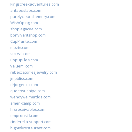
kingscreekadventures.com
antaeuslabs.com
purelycleanchemdry.com
WishOping.com
shoplegacee.com
bonvivantshop.com
CupPlante.com
mpzin.com
stcreal.com
PopUpFlea.com
valueml.com
rebeccatorresjewelry.com
jmpbliss.com
drjorgerico.com
queensushipa.com
wendyweimerdds.com
ameri-camp.com
hrsreceivables.com
empconst1.com
cinderella-support.com
bigpinkrestaurant.com