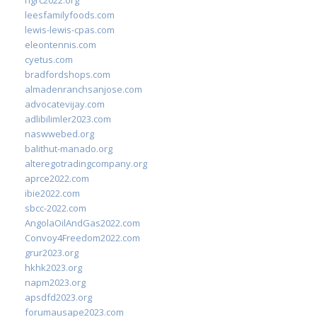
ngrc2022.org
leesfamilyfoods.com
lewis-lewis-cpas.com
eleontennis.com
cyetus.com
bradfordshops.com
almadenranchsanjose.com
advocatevijay.com
adlibilimler2023.com
naswwebed.org
balithut-manado.org
alteregotradingcompany.org
aprce2022.com
ibie2022.com
sbcc-2022.com
AngolaOilAndGas2022.com
Convoy4Freedom2022.com
grur2023.org
hkhk2023.org
napm2023.org
apsdfd2023.org
forumausape2023.com