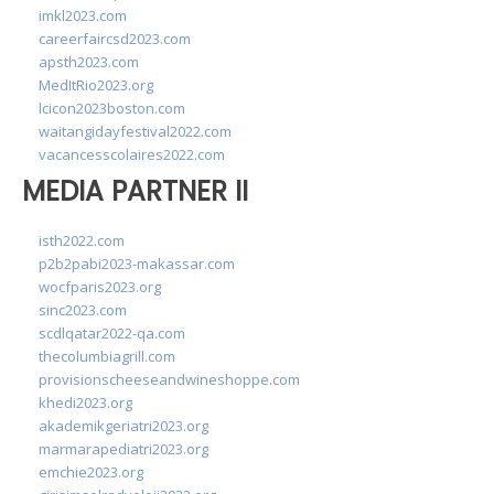
imkl2023.com
careerfaircsd2023.com
apsth2023.com
MedItRio2023.org
lcicon2023boston.com
waitangidayfestival2022.com
vacancesscolaires2022.com
MEDIA PARTNER II
isth2022.com
p2b2pabi2023-makassar.com
wocfparis2023.org
sinc2023.com
scdlqatar2022-qa.com
thecolumbiagrill.com
provisionscheeseandwineshoppe.com
khedi2023.org
akademikgeriatri2023.org
marmarapediatri2023.org
emchie2023.org