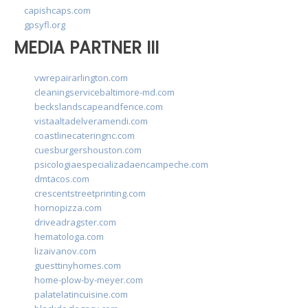
capishcaps.com
gpsyfl.org
MEDIA PARTNER III
vwrepairarlington.com
cleaningservicebaltimore-md.com
beckslandscapeandfence.com
vistaaltadelveramendi.com
coastlinecateringnc.com
cuesburgershouston.com
psicologiaespecializadaencampeche.com
dmtacos.com
crescentstreetprinting.com
hornopizza.com
driveadragster.com
hematologa.com
lizaivanov.com
guesttinyhomes.com
home-plow-by-meyer.com
palatelatincuisine.com