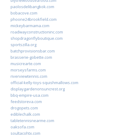
blythewoodseafood.com
paolosdelibangkok.com
bobacove.com
phoone24brookfield.com
mickeybarmama.com
roadwayconstructioninc.com
shopdragonflyboutique.com
sportszilla.org
batchprovisionsbar.com
brasserie-gobette.com
musicrearte.com
morseysfarms.com
riverviewtennis.com
official-kelly-toys-squishmallows.com
displaygardenonsuncrest.org
bbq-empire-usa.com
feedstoreva.com
drogopets.com
ediblechalk.com
tabletennisnearme.com
oaksofa.com
soultacohtx.com