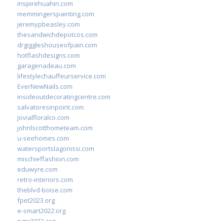
inspirehuahin.com
memmingerspainting.com
jeremypbeasley.com
thesandwichdepotcos.com
drgiggleshouseofpain.com
hotflashdesigns.com
garagenadeau.com
lifestylechauffeurservice.com
EverNewNails.com
insideoutdecoratingcentre.com
salvatoresinpoint.com
jovialfloralco.com
johnlscotthometeam.com
u-seehomes.com
watersportslagonissi.com
mischieffashion.com
eduwyre.com
retro-interiors.com
theblvd-boise.com
fpet2023.org
e-smart2022.org