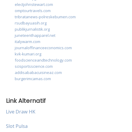
electjohnstewart.com
omptourtravels.com
tribratanews-polreskebumen.com
rsudbayuasih.org
publikjurnalistik.org
juneteenthapparel.net
italywarm.com
journaloffinanceeconomics.com
kvk-kumari.org
foodscienceandtechnology.com
scisportsscience.com
addisababacuisineaz.com
burgerimcamas.com
Link Alternatif
Live Draw HK
Slot Pulsa