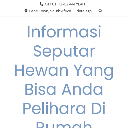
Skip
Call Us: +2782 444 YEAH
to
Cape Town, South Africa
data sgp
content
Informasi
Seputar
Hewan Yang
Bisa Anda
Pelihara Di
Rumah