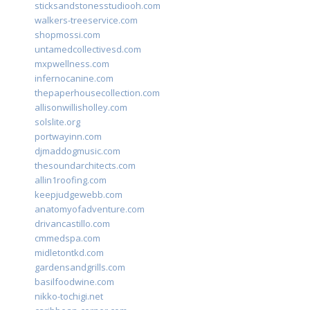
sticksandstonesstudiooh.com
walkers-treeservice.com
shopmossi.com
untamedcollectivesd.com
mxpwellness.com
infernocanine.com
thepaperhousecollection.com
allisonwillisholley.com
solslite.org
portwayinn.com
djmaddogmusic.com
thesoundarchitects.com
allin1roofing.com
keepjudgewebb.com
anatomyofadventure.com
drivancastillo.com
cmmedspa.com
midletontkd.com
gardensandgrills.com
basilfoodwine.com
nikko-tochigi.net