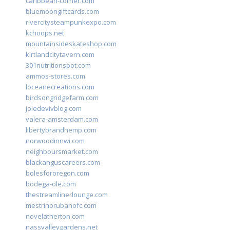
caribbean-corner.com
bluemoongiftcards.com
rivercitysteampunkexpo.com
kchoops.net
mountainsideskateshop.com
kirtlandcitytavern.com
301nutritionspot.com
ammos-stores.com
loceanecreations.com
birdsongridgefarm.com
joiedevivblog.com
valera-amsterdam.com
libertybrandhemp.com
norwoodinnwi.com
neighboursmarket.com
blackanguscareers.com
bolesfororegon.com
bodega-ole.com
thestreamlinerlounge.com
mestrinorubanofc.com
novelatherton.com
nassvalleygardens.net