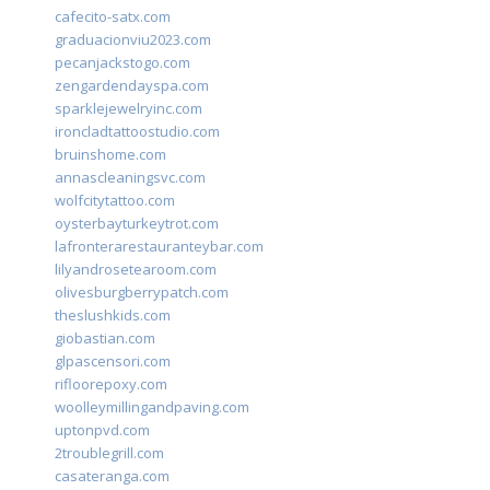
cafecito-satx.com
graduacionviu2023.com
pecanjackstogo.com
zengardendayspa.com
sparklejewelryinc.com
ironcladtattoostudio.com
bruinshome.com
annascleaningsvc.com
wolfcitytattoo.com
oysterbayturkeytrot.com
lafronterarestauranteybar.com
lilyandrosetearoom.com
olivesburgberrypatch.com
theslushkids.com
giobastian.com
glpascensori.com
rifloorepoxy.com
woolleymillingandpaving.com
uptonpvd.com
2troublegrill.com
casateranga.com