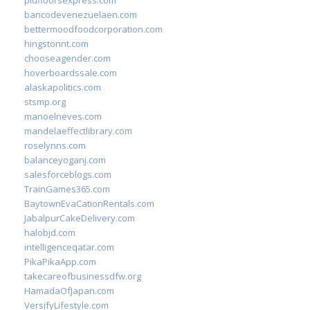
pidfloorsexpress.com
bancodevenezuelaen.com
bettermoodfoodcorporation.com
hingstonnt.com
chooseagender.com
hoverboardssale.com
alaskapolitics.com
stsmp.org
manoelneves.com
mandelaeffectlibrary.com
roselynns.com
balanceyoganj.com
salesforceblogs.com
TrainGames365.com
BaytownEvaCationRentals.com
JabalpurCakeDelivery.com
halobjd.com
intelligenceqatar.com
PikaPikaApp.com
takecareofbusinessdfw.org
HamadaOfJapan.com
VersifyLifestyle.com