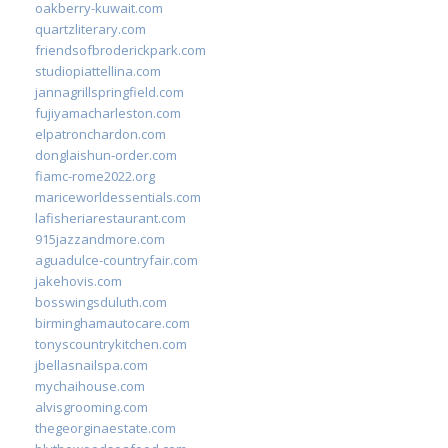
oakberry-kuwait.com
quartzliterary.com
friendsofbroderickpark.com
studiopiattellina.com
jannagrillspringfield.com
fujiyamacharleston.com
elpatronchardon.com
donglaishun-order.com
fiamc-rome2022.org
mariceworldessentials.com
lafisheriarestaurant.com
915jazzandmore.com
aguadulce-countryfair.com
jakehovis.com
bosswingsduluth.com
birminghamautocare.com
tonyscountrykitchen.com
jbellasnailspa.com
mychaihouse.com
alvisgrooming.com
thegeorginaestate.com