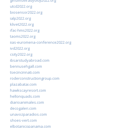
girisimselradyoloji2022.org
utcd2022.org
biosensor2022.org
ialp2022.org
klivet2022.org
ifac-hms2022.org
taoms2022.org
iias-euromena-conference2022.org
ivd2022.org
csity2022.org
ibsarstudyabroad.com
bennusehgall.com
tsecincinnati.com
roderconstructiongroup.com
plazabatai.com
hawkscayresort.com
hellonquads.com
diarioanimales.com
decogaleri.com
unavozparadios.com
shoes-vert.com
elbotanicopanama.com