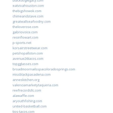
blackdoglegacy.com
eatvivahouston.com
thebigshowok.com
chimeandstave.com
greatwallseafoodny.com
theloverose.com
gabriovoice.com
resinflowart.com
p-sports.net
korsairstreetwear.com
petshopallston.com
avenue26tacos.com
topgglasses.com
broadmoornailsspacoloradosprings.com
missblackpasadena.com
anneskitchen.org
valenciamarketytaqueria.com
reefrecordsllc.com
alawaffle.com
aryouthfishing.com
united-basketball.com
tios-tacos.com