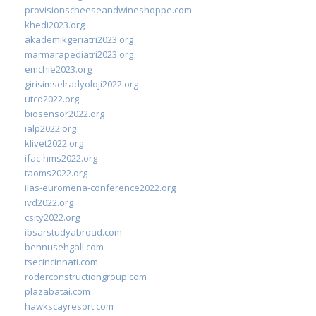
provisionscheeseandwineshoppe.com
khedi2023.org
akademikgeriatri2023.org
marmarapediatri2023.org
emchie2023.org
girisimselradyoloji2022.org
utcd2022.org
biosensor2022.org
ialp2022.org
klivet2022.org
ifac-hms2022.org
taoms2022.org
iias-euromena-conference2022.org
ivd2022.org
csity2022.org
ibsarstudyabroad.com
bennusehgall.com
tsecincinnati.com
roderconstructiongroup.com
plazabatai.com
hawkscayresort.com