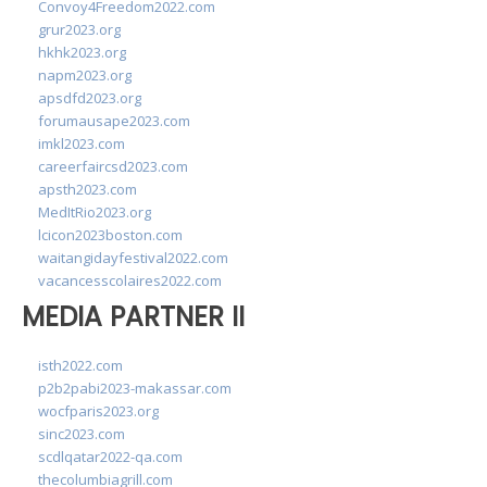
Convoy4Freedom2022.com
grur2023.org
hkhk2023.org
napm2023.org
apsdfd2023.org
forumausape2023.com
imkl2023.com
careerfaircsd2023.com
apsth2023.com
MedItRio2023.org
lcicon2023boston.com
waitangidayfestival2022.com
vacancesscolaires2022.com
MEDIA PARTNER II
isth2022.com
p2b2pabi2023-makassar.com
wocfparis2023.org
sinc2023.com
scdlqatar2022-qa.com
thecolumbiagrill.com