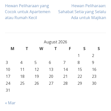
Post
Hewan Peliharaan yang
Hewan Peliharaan:
Cocok untuk Apartemen
Sahabat Setia yang Selalu
atau Rumah Kecil
Ada untuk Majikan
navigation
August 2026
M
T
W
T
F
S
S
1
2
3
4
5
6
7
8
9
10
11
12
13
14
15
16
17
18
19
20
21
22
23
24
25
26
27
28
29
30
31
« Mar