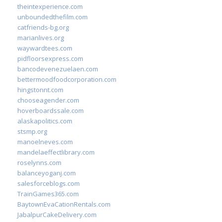
theintexperience.com
unboundedthefilm.com
catfriends-bg.org
marianlives.org
waywardtees.com
pidfloorsexpress.com
bancodevenezuelaen.com
bettermoodfoodcorporation.com
hingstonnt.com
chooseagender.com
hoverboardssale.com
alaskapolitics.com
stsmp.org
manoelneves.com
mandelaeffectlibrary.com
roselynns.com
balanceyoganj.com
salesforceblogs.com
TrainGames365.com
BaytownEvaCationRentals.com
JabalpurCakeDelivery.com