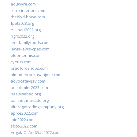
eduwyre.com
retro-interiors.com
theblvd-boise.com
fpet2023.org
e-smart2022.org
ngrc2022.org
leesfamilyfoods.com
lewis-lewis-cpas.com
eleontennis.com
cyetus.com
bradfordshops.com
almadenranchsanjose.com
advocatevijay.com
adlibilimler2023.com
naswwebed.org
balithut-manado.org
alteregotradingcompany.org
aprce2022.com
ibie2022.com
sbcc-2022.com
AngolaOilAndGas2022.com