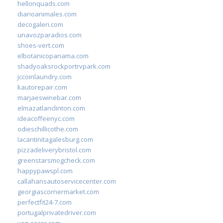
hellonquads.com
diarioanimales.com
decogaleri.com
unavozparadios.com
shoes-vert.com
elbotanicopanama.com
shadyoaksrockportrvpark.com
jccoinlaundry.com
kautorepair.com
marjaeswinebar.com
elmazatlanclinton.com
ideacoffeenyc.com
odieschillicothe.com
lacantinitagalesburg.com
pizzadeliverybristol.com
greenstarsmogcheck.com
happypawspl.com
callahansautoservicecenter.com
georgiascornermarket.com
perfectfit24-7.com
portugalprivatedriver.com
von-racer.com