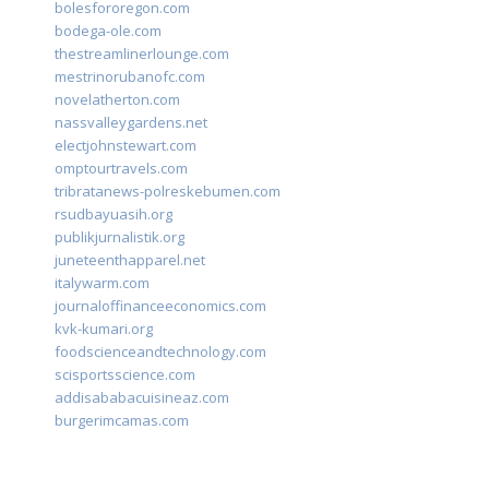
bolesfororegon.com
bodega-ole.com
thestreamlinerlounge.com
mestrinorubanofc.com
novelatherton.com
nassvalleygardens.net
electjohnstewart.com
omptourtravels.com
tribratanews-polreskebumen.com
rsudbayuasih.org
publikjurnalistik.org
juneteenthapparel.net
italywarm.com
journaloffinanceeconomics.com
kvk-kumari.org
foodscienceandtechnology.com
scisportsscience.com
addisababacuisineaz.com
burgerimcamas.com