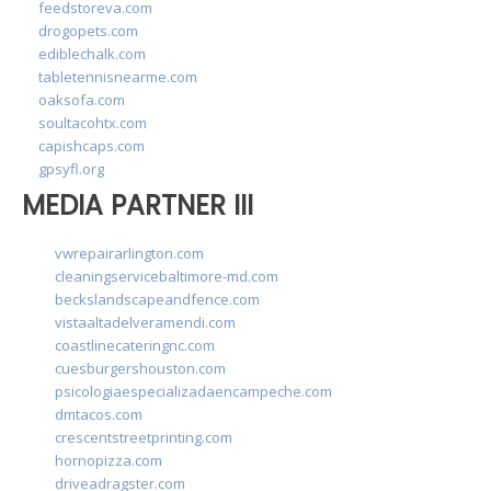
feedstoreva.com
drogopets.com
ediblechalk.com
tabletennisnearme.com
oaksofa.com
soultacohtx.com
capishcaps.com
gpsyfl.org
MEDIA PARTNER III
vwrepairarlington.com
cleaningservicebaltimore-md.com
beckslandscapeandfence.com
vistaaltadelveramendi.com
coastlinecateringnc.com
cuesburgershouston.com
psicologiaespecializadaencampeche.com
dmtacos.com
crescentstreetprinting.com
hornopizza.com
driveadragster.com