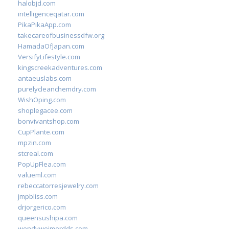
halobjd.com
intelligenceqatar.com
PikaPikaApp.com
takecareofbusinessdfw.org
HamadaOfJapan.com
VersifyLifestyle.com
kingscreekadventures.com
antaeuslabs.com
purelycleanchemdry.com
WishOping.com
shoplegacee.com
bonvivantshop.com
CupPlante.com
mpzin.com
stcreal.com
PopUpFlea.com
valueml.com
rebeccatorresjewelry.com
jmpbliss.com
drjorgerico.com
queensushipa.com
wendyweimerdds.com