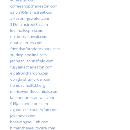
coffeeshopcharleston.com
salon104mainstreet.com
alkaspringswater.com
318mainstreet8h.com
lovenailsspari.com
oakberry-kuwait.com
quartzliterary.com
friendsofbroderickpark.com
studiopiattellina.com
jannagrillspringfield.com
fujiyamacharleston.com
elpatronchardon.com
donglaishun-order.com
fiamc-rome2022.org
mariceworldessentials.com
lafisheriarestaurant.com
915jazzandmore.com
aguadulce-countryfair.com
jakehovis.com
bosswingsduluth.com
birminghamautocare.com