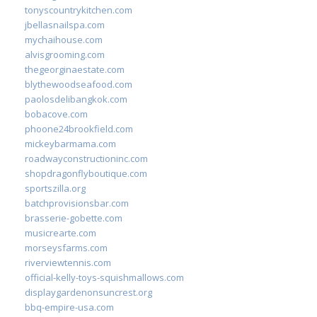
tonyscountrykitchen.com
jbellasnailspa.com
mychaihouse.com
alvisgrooming.com
thegeorginaestate.com
blythewoodseafood.com
paolosdelibangkok.com
bobacove.com
phoone24brookfield.com
mickeybarmama.com
roadwayconstructioninc.com
shopdragonflyboutique.com
sportszilla.org
batchprovisionsbar.com
brasserie-gobette.com
musicrearte.com
morseysfarms.com
riverviewtennis.com
official-kelly-toys-squishmallows.com
displaygardenonsuncrest.org
bbq-empire-usa.com