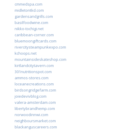
cmmedspa.com
midletontkd.com
gardensandgrills.com
basilfoodwine.com
nikko-tochigi.net
caribbean-corner.com
bluemoongiftcards.com
rivercitysteampunkexpo.com
kchoops.net
mountainsideskateshop.com
kirtlandcitytavern.com
301nutritionspot.com
ammos-stores.com
loceanecreations.com
birdsongridgefarm.com
joiedevivblog.com
valera-amsterdam.com
libertybrandhemp.com
norwoodinnwi.com
neighboursmarket.com
blackanguscareers.com