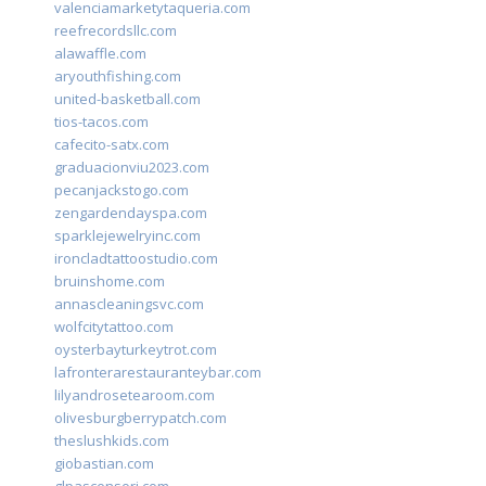
valenciamarketytaqueria.com
reefrecordsllc.com
alawaffle.com
aryouthfishing.com
united-basketball.com
tios-tacos.com
cafecito-satx.com
graduacionviu2023.com
pecanjackstogo.com
zengardendayspa.com
sparklejewelryinc.com
ironcladtattoostudio.com
bruinshome.com
annascleaningsvc.com
wolfcitytattoo.com
oysterbayturkeytrot.com
lafronterarestauranteybar.com
lilyandrosetearoom.com
olivesburgberrypatch.com
theslushkids.com
giobastian.com