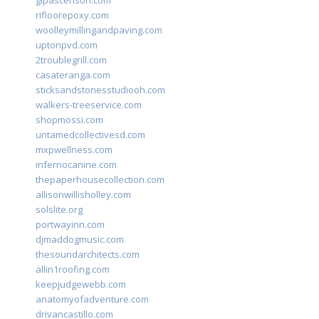
glpascensori.com
rifloorepoxy.com
woolleymillingandpaving.com
uptonpvd.com
2troublegrill.com
casateranga.com
sticksandstonesstudiooh.com
walkers-treeservice.com
shopmossi.com
untamedcollectivesd.com
mxpwellness.com
infernocanine.com
thepaperhousecollection.com
allisonwillisholley.com
solslite.org
portwayinn.com
djmaddogmusic.com
thesoundarchitects.com
allin1roofing.com
keepjudgewebb.com
anatomyofadventure.com
drivancastillo.com