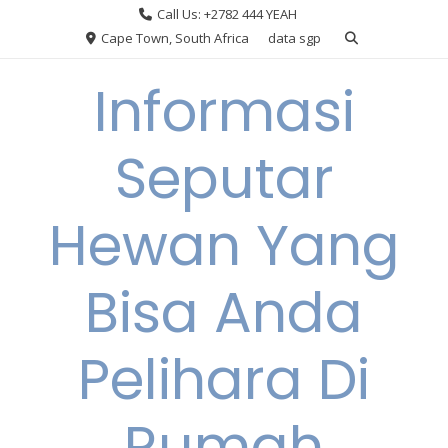
Skip
Call Us: +2782 444 YEAH
to
Cape Town, South Africa
data sgp
content
Informasi
Seputar
Hewan Yang
Bisa Anda
Pelihara Di
Rumah