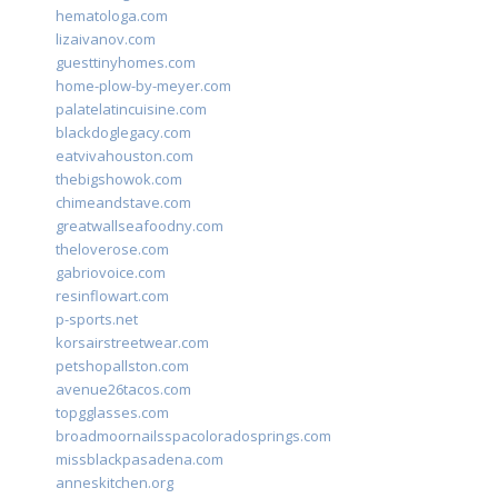
hematologa.com
lizaivanov.com
guesttinyhomes.com
home-plow-by-meyer.com
palatelatincuisine.com
blackdoglegacy.com
eatvivahouston.com
thebigshowok.com
chimeandstave.com
greatwallseafoodny.com
theloverose.com
gabriovoice.com
resinflowart.com
p-sports.net
korsairstreetwear.com
petshopallston.com
avenue26tacos.com
topgglasses.com
broadmoornailsspacoloradosprings.com
missblackpasadena.com
anneskitchen.org