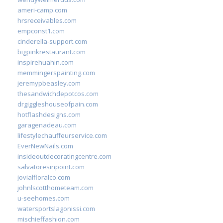
ameri-camp.com
hrsreceivables.com
empconst1.com
cinderella-support.com
bigpinkrestaurant.com
inspirehuahin.com
memmingerspainting.com
jeremypbeasley.com
thesandwichdepotcos.com
drgiggleshouseofpain.com
hotflashdesigns.com
garagenadeau.com
lifestylechauffeurservice.com
EverNewNails.com
insideoutdecoratingcentre.com
salvatoresinpoint.com
jovialfloralco.com
johnlscotthometeam.com
u-seehomes.com
watersportslagonissi.com
mischieffashion.com