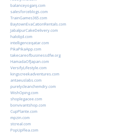
balanceyoganj.com
salesforceblogs.com
TrainGames365.com
BaytownEvaCationRentals.com
JabalpurCakeDelivery.com
halobjd.com
intelligenceqatar.com
PikaPikaApp.com
takecareofbusinessdfw.org
HamadaOfJapan.com
VersifyLifestyle.com
kingscreekadventures.com
antaeuslabs.com
purelycleanchemdry.com
WishOping.com
shoplegacee.com
bonvivantshop.com
CupPlante.com
mpzin.com
stcreal.com
PopUpFlea.com