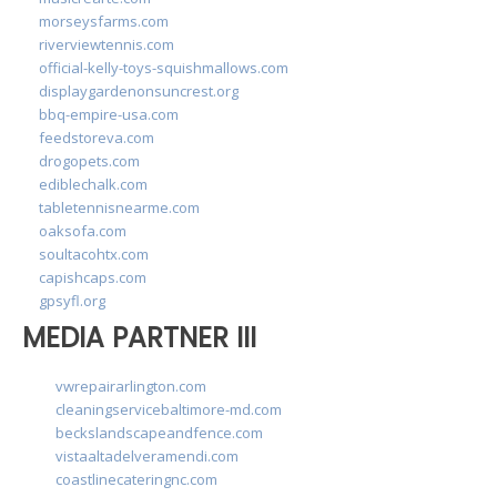
morseysfarms.com
riverviewtennis.com
official-kelly-toys-squishmallows.com
displaygardenonsuncrest.org
bbq-empire-usa.com
feedstoreva.com
drogopets.com
ediblechalk.com
tabletennisnearme.com
oaksofa.com
soultacohtx.com
capishcaps.com
gpsyfl.org
MEDIA PARTNER III
vwrepairarlington.com
cleaningservicebaltimore-md.com
beckslandscapeandfence.com
vistaaltadelveramendi.com
coastlinecateringnc.com