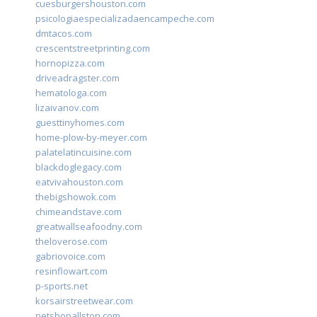
cuesburgershouston.com
psicologiaespecializadaencampeche.com
dmtacos.com
crescentstreetprinting.com
hornopizza.com
driveadragster.com
hematologa.com
lizaivanov.com
guesttinyhomes.com
home-plow-by-meyer.com
palatelatincuisine.com
blackdoglegacy.com
eatvivahouston.com
thebigshowok.com
chimeandstave.com
greatwallseafoodny.com
theloverose.com
gabriovoice.com
resinflowart.com
p-sports.net
korsairstreetwear.com
petshopallston.com