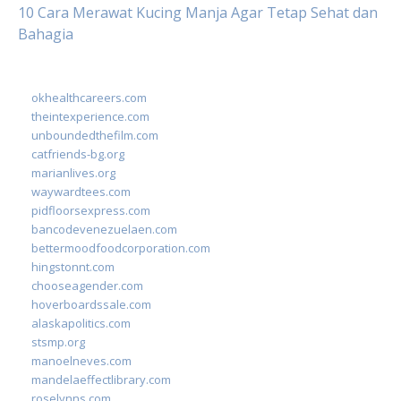
10 Cara Merawat Kucing Manja Agar Tetap Sehat dan
Bahagia
okhealthcareers.com
theintexperience.com
unboundedthefilm.com
catfriends-bg.org
marianlives.org
waywardtees.com
pidfloorsexpress.com
bancodevenezuelaen.com
bettermoodfoodcorporation.com
hingstonnt.com
chooseagender.com
hoverboardssale.com
alaskapolitics.com
stsmp.org
manoelneves.com
mandelaeffectlibrary.com
roselynns.com