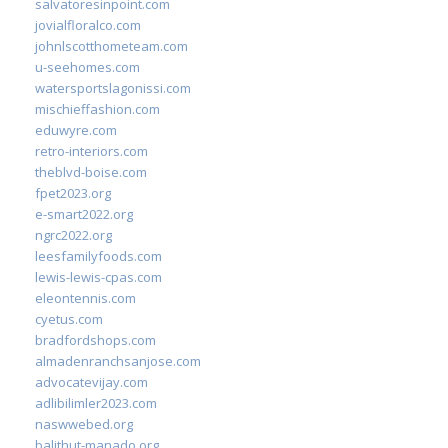
salvatoresinpoint.com
jovialfloralco.com
johnlscotthometeam.com
u-seehomes.com
watersportslagonissi.com
mischieffashion.com
eduwyre.com
retro-interiors.com
theblvd-boise.com
fpet2023.org
e-smart2022.org
ngrc2022.org
leesfamilyfoods.com
lewis-lewis-cpas.com
eleontennis.com
cyetus.com
bradfordshops.com
almadenranchsanjose.com
advocatevijay.com
adlibilimler2023.com
naswwebed.org
balithut-manado.org