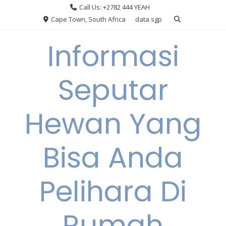
Skip
Call Us: +2782 444 YEAH
to
Cape Town, South Africa
data sgp
content
Informasi
Seputar
Hewan Yang
Bisa Anda
Pelihara Di
Rumah