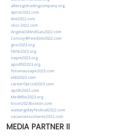
alteregotradingcompany.org
aprce2022.com
ibie2022.com
sbcc-2022.com
AngolaOilAndGas2022.com
Convoy4Freedom2022.com
grur2023.org
hkhk2023.org
napm2023.org
apsdfd2023.org
forumausape2023.com
imkl2023.com
careerfaircsd2023.com
apsth2023.com
MedItRio2023.org
lcicon2023boston.com
waitangidayfestival2022.com
vacancesscolaires2022.com
MEDIA PARTNER II