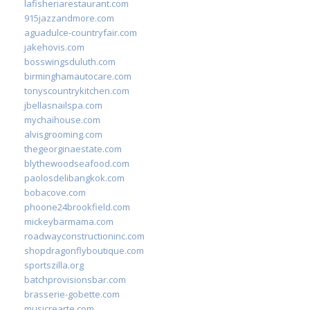
lafisheriarestaurant.com
915jazzandmore.com
aguadulce-countryfair.com
jakehovis.com
bosswingsduluth.com
birminghamautocare.com
tonyscountrykitchen.com
jbellasnailspa.com
mychaihouse.com
alvisgrooming.com
thegeorginaestate.com
blythewoodseafood.com
paolosdelibangkok.com
bobacove.com
phoone24brookfield.com
mickeybarmama.com
roadwayconstructioninc.com
shopdragonflyboutique.com
sportszilla.org
batchprovisionsbar.com
brasserie-gobette.com
musicrearte.com