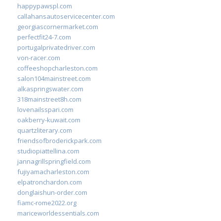
happypawspl.com
callahansautoservicecenter.com
georgiascornermarket.com
perfectfit24-7.com
portugalprivatedriver.com
von-racer.com
coffeeshopcharleston.com
salon104mainstreet.com
alkaspringswater.com
318mainstreet8h.com
lovenailsspari.com
oakberry-kuwait.com
quartzliterary.com
friendsofbroderickpark.com
studiopiattellina.com
jannagrillspringfield.com
fujiyamacharleston.com
elpatronchardon.com
donglaishun-order.com
fiamc-rome2022.org
mariceworldessentials.com