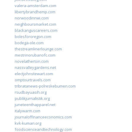
valera-amsterdam.com
libertybrandhemp.com
norwoodinnwi.com
neighboursmarket.com
blackanguscareers.com
bolesfororegon.com
bodega-ole.com
thestreamlinerlounge.com
mestrinorubanofc.com
novelatherton.com
nassvalleygardens.net
electjohnstewart.com
omptourtravels.com
tribratanews-polreskebumen.com
rsudbayuasih.org
publikjurnalistik.org
juneteenthapparel.net
italywarm.com
journaloffinanceeconomics.com
kvk-kumari.org
foodscienceandtechnology.com