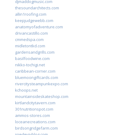
djmaddogmusic.com
thesoundarchitects.com
allin1roofing.com
keepjudgewebb.com
anatomyofadventure.com
drivancastillo.com
cmmedspa.com
midletontkd.com
gardensandgrills.com
basilfoodwine.com
nikko-tochigi.net
caribbean-corner.com
bluemoongiftcards.com
rivercitysteampunkexpo.com
kchoops.net
mountainsideskateshop.com
kirtlandcitytavern.com
301nutritionspot.com
ammos-stores.com
loceanecreations.com
birdsongridgefarm.com
joiedevivblog.com