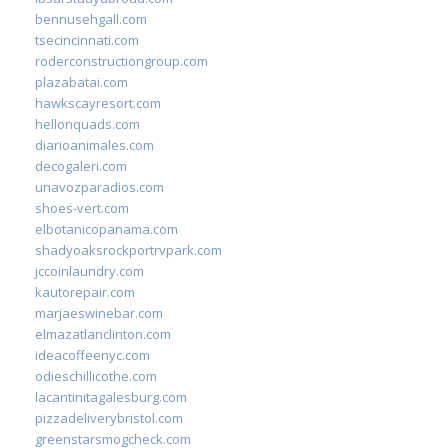
bennusehgall.com
tsecincinnati.com
roderconstructiongroup.com
plazabatai.com
hawkscayresort.com
hellonquads.com
diarioanimales.com
decogaleri.com
unavozparadios.com
shoes-vert.com
elbotanicopanama.com
shadyoaksrockportrvpark.com
jccoinlaundry.com
kautorepair.com
marjaeswinebar.com
elmazatlanclinton.com
ideacoffeenyc.com
odieschillicothe.com
lacantinitagalesburg.com
pizzadeliverybristol.com
greenstarsmogcheck.com