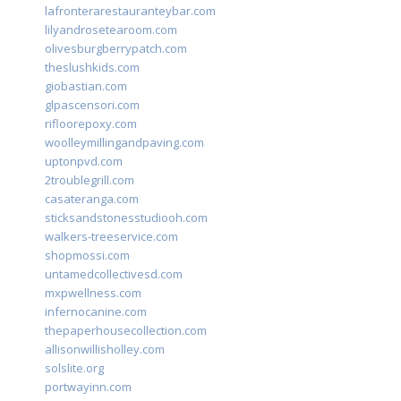
lafronterarestauranteybar.com
lilyandrosetearoom.com
olivesburgberrypatch.com
theslushkids.com
giobastian.com
glpascensori.com
rifloorepoxy.com
woolleymillingandpaving.com
uptonpvd.com
2troublegrill.com
casateranga.com
sticksandstonesstudiooh.com
walkers-treeservice.com
shopmossi.com
untamedcollectivesd.com
mxpwellness.com
infernocanine.com
thepaperhousecollection.com
allisonwillisholley.com
solslite.org
portwayinn.com