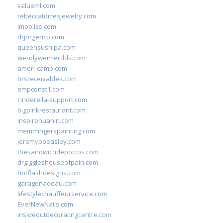
valueml.com
rebeccatorresjewelry.com
jmpbliss.com
drjorgerico.com
queensushipa.com
wendyweimerdds.com
ameri-camp.com
hrsreceivables.com
empconst1.com
cinderella-support.com
bigpinkrestaurant.com
inspirehuahin.com
memmingerspainting.com
jeremypbeasley.com
thesandwichdepotcos.com
drgiggleshouseofpain.com
hotflashdesigns.com
garagenadeau.com
lifestylechauffeurservice.com
EverNewNails.com
insideoutdecoratingcentre.com