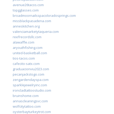
avenue26tacos.com
topgglasses.com
broadmoornailsspacoloradosprings.com
missblackpasadena.com
anneskitchen.org
valenciamarketytaqueria.com
reefrecordsllc.com
alawaffle.com
aryouthfishing.com
united-basketball.com
tios-tacos.com
cafecito-satx.com
graduacionviu2023.com
pecanjackstogo.com
zengardendayspa.com
sparklejewelryinc.com
ironcladtattoostudio.com
bruinshome.com
annascleaningsvc.com
wolfcitytattoo.com
oysterbayturkeytrot.com