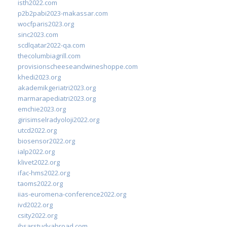
isth2022.com
p2b2pabi2023-makassar.com
wocfparis2023.org
sinc2023.com
scdlqatar2022-qa.com
thecolumbiagrill.com
provisionscheeseandwineshoppe.com
khedi2023.org
akademikgeriatri2023.org
marmarapediatri2023.org
emchie2023.org
girisimselradyoloji2022.org
utcd2022.org
biosensor2022.org
ialp2022.org
klivet2022.org
ifac-hms2022.org
taoms2022.org
iias-euromena-conference2022.org
ivd2022.org
csity2022.org
ibsarstudyabroad.com