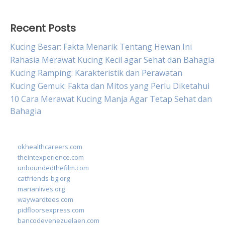
Recent Posts
Kucing Besar: Fakta Menarik Tentang Hewan Ini
Rahasia Merawat Kucing Kecil agar Sehat dan Bahagia
Kucing Ramping: Karakteristik dan Perawatan
Kucing Gemuk: Fakta dan Mitos yang Perlu Diketahui
10 Cara Merawat Kucing Manja Agar Tetap Sehat dan
Bahagia
okhealthcareers.com
theintexperience.com
unboundedthefilm.com
catfriends-bg.org
marianlives.org
waywardtees.com
pidfloorsexpress.com
bancodevenezuelaen.com