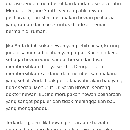
diatasi dengan membersihkan kandang secara rutin.
Menurut Dr. Jane Smith, seorang ahli hewan
peliharaan, hamster merupakan hewan peliharaan
yang ramah dan cocok untuk dijadikan teman
bermain di rumah.
Jika Anda lebih suka hewan yang lebih besar, kucing
juga bisa menjadi pilihan yang tepat. Kucing dikenal
sebagai hewan yang sangat bersih dan bisa
membersihkan dirinya sendiri. Dengan rutin
membersihkan kandang dan memberikan makanan
yang sehat, Anda tidak perlu khawatir akan bau yang
tidak sedap. Menurut Dr. Sarah Brown, seorang
dokter hewan, kucing merupakan hewan peliharaan
yang sangat populer dan tidak meninggalkan bau
yang mengganggu.
Terkadang, pemilik hewan peliharaan khawatir
dengan bau yang dihasilkan oleh hewan mereka.