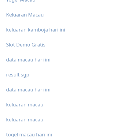
Keluaran Macau
keluaran kamboja hari ini
Slot Demo Gratis
data macau hari ini
result sgp
data macau hari ini
keluaran macau
keluaran macau
togel macau hari ini