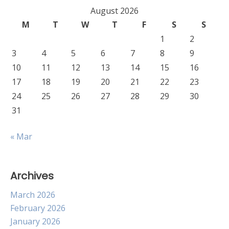
August 2026
M
T
W
T
F
S
S
1
2
3
4
5
6
7
8
9
10
11
12
13
14
15
16
17
18
19
20
21
22
23
24
25
26
27
28
29
30
31
« Mar
Archives
March 2026
February 2026
January 2026