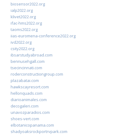
biosensor2022.org
ialp2022.org
klivet2022.org
ifac-hms2022.org
taoms2022.org
iias-euromena-conference2022.org
ivd2022.org
csity2022.org
ibsarstudyabroad.com
bennusehgall.com
tsecincinnati.com
roderconstructiongroup.com
plazabatai.com
hawkscayresort.com
hellonquads.com
diarioanimales.com
decogaleri.com
unavozparadios.com
shoes-vert.com
elbotanicopanama.com
shadyoaksrockportrvpark.com