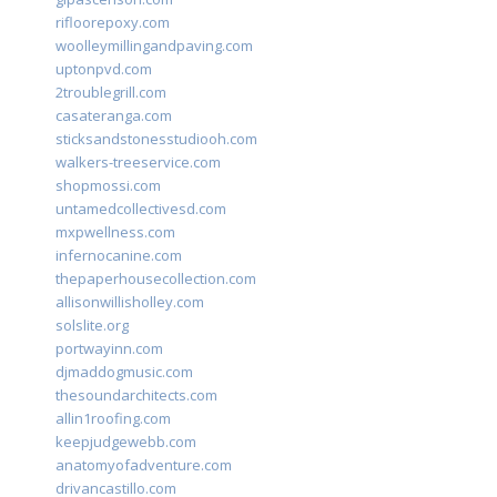
rifloorepoxy.com
woolleymillingandpaving.com
uptonpvd.com
2troublegrill.com
casateranga.com
sticksandstonesstudiooh.com
walkers-treeservice.com
shopmossi.com
untamedcollectivesd.com
mxpwellness.com
infernocanine.com
thepaperhousecollection.com
allisonwillisholley.com
solslite.org
portwayinn.com
djmaddogmusic.com
thesoundarchitects.com
allin1roofing.com
keepjudgewebb.com
anatomyofadventure.com
drivancastillo.com