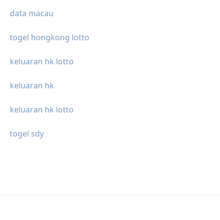
data macau
togel hongkong lotto
keluaran hk lotto
keluaran hk
keluaran hk lotto
togel sdy