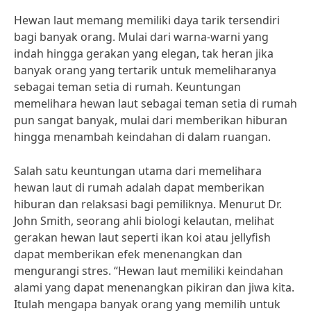
Hewan laut memang memiliki daya tarik tersendiri
bagi banyak orang. Mulai dari warna-warni yang
indah hingga gerakan yang elegan, tak heran jika
banyak orang yang tertarik untuk memeliharanya
sebagai teman setia di rumah. Keuntungan
memelihara hewan laut sebagai teman setia di rumah
pun sangat banyak, mulai dari memberikan hiburan
hingga menambah keindahan di dalam ruangan.
Salah satu keuntungan utama dari memelihara
hewan laut di rumah adalah dapat memberikan
hiburan dan relaksasi bagi pemiliknya. Menurut Dr.
John Smith, seorang ahli biologi kelautan, melihat
gerakan hewan laut seperti ikan koi atau jellyfish
dapat memberikan efek menenangkan dan
mengurangi stres. “Hewan laut memiliki keindahan
alami yang dapat menenangkan pikiran dan jiwa kita.
Itulah mengapa banyak orang yang memilih untuk