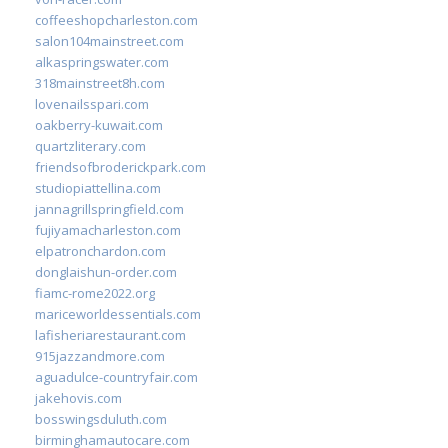
coffeeshopcharleston.com
salon104mainstreet.com
alkaspringswater.com
318mainstreet8h.com
lovenailsspari.com
oakberry-kuwait.com
quartzliterary.com
friendsofbroderickpark.com
studiopiattellina.com
jannagrillspringfield.com
fujiyamacharleston.com
elpatronchardon.com
donglaishun-order.com
fiamc-rome2022.org
mariceworldessentials.com
lafisheriarestaurant.com
915jazzandmore.com
aguadulce-countryfair.com
jakehovis.com
bosswingsduluth.com
birminghamautocare.com