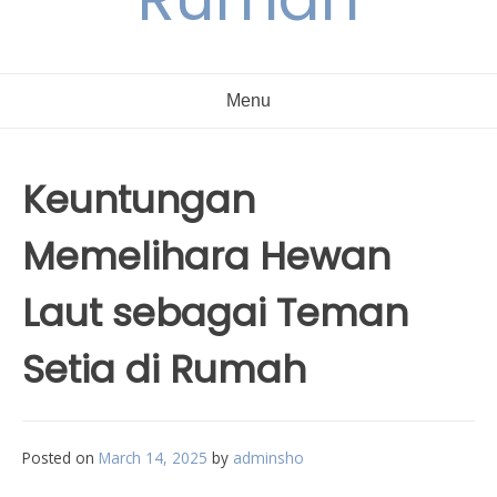
Menu
Keuntungan
Memelihara Hewan
Laut sebagai Teman
Setia di Rumah
Posted on
March 14, 2025
by
adminsho