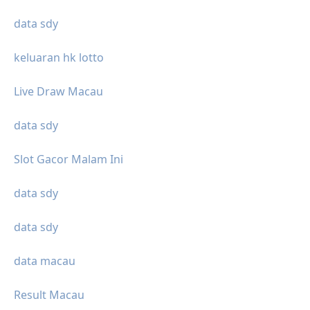
data sdy
keluaran hk lotto
Live Draw Macau
data sdy
Slot Gacor Malam Ini
data sdy
data sdy
data macau
Result Macau