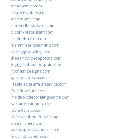
ameri-camp.com
hrsreceivables.com
empconst1.com
cinderella-support.com
bigpinkrestaurant.com
inspirehuahin.com
memmingerspainting.com
jeremypbeasley.com
thesandwichdepotcos.com
drgiggleshouseofpain.com
hotflashdesigns.com
garagenadeau.com
lifestylechauffeurservice.com
EverNewNails.com
insideoutdecoratingcentre.com
salvatoresinpoint.com
jovialfloralco.com
johnlscotthometeam.com
u-seehomes.com
watersportslagonissi.com
mischieffashion.com