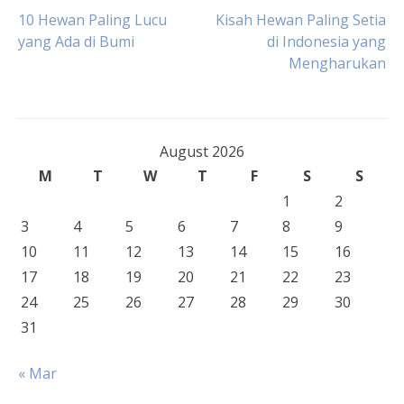
Post
10 Hewan Paling Lucu
Kisah Hewan Paling Setia
yang Ada di Bumi
di Indonesia yang
Mengharukan
navigation
August 2026
M
T
W
T
F
S
S
1
2
3
4
5
6
7
8
9
10
11
12
13
14
15
16
17
18
19
20
21
22
23
24
25
26
27
28
29
30
31
« Mar