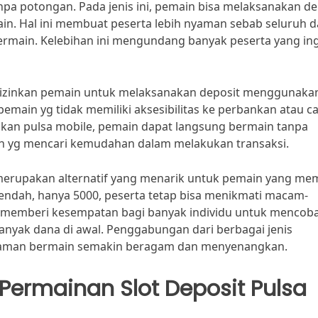
tanpa potongan. Pada jenis ini, pemain bisa melaksanakan de
ain. Hal ini membuat peserta lebih nyaman sebab seluruh 
ermain. Kelebihan ini mengundang banyak peserta yang in
engizinkan pemain untuk melaksanakan deposit menggunaka
pemain yg tidak memiliki aksesibilitas ke perbankan atau c
an pulsa mobile, pemain dapat langsung bermain tanpa
ain yg mencari kemudahan dalam melakukan transaksi.
merupakan alternatif yang menarik untuk pemain yang memi
endah, hanya 5000, peserta tetap bisa menikmati macam-
ni memberi kesempatan bagi banyak individu untuk mencob
nyak dana di awal. Penggabungan dari berbagai jenis
laman bermain semakin beragam dan menyenangkan.
Permainan Slot Deposit Pulsa