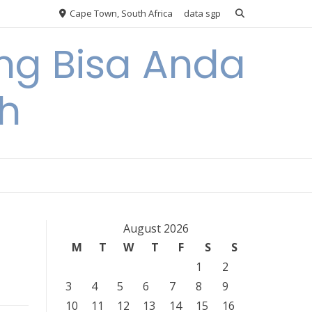
Cape Town, South Africa
data sgp
ng Bisa Anda
h
August 2026
M
T
W
T
F
S
S
1
2
3
4
5
6
7
8
9
10
11
12
13
14
15
16