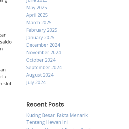
yang
June 2025
May 2025
April 2025
March 2025
February 2025
kan
January 2025
saldo
December 2024
in
November 2024
October 2024
September 2024
gan
August 2024
rlu
July 2024
 slot
Recent Posts
Kucing Besar: Fakta Menarik
Tentang Hewan Ini