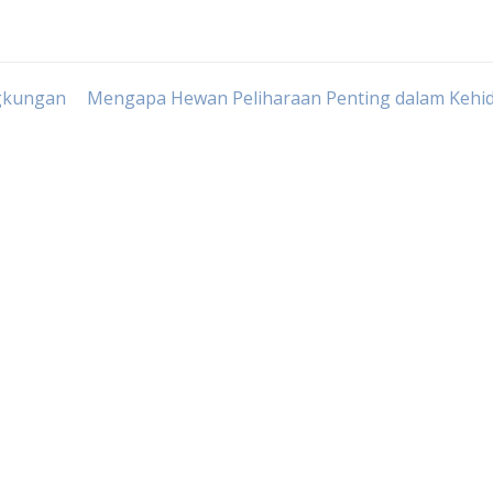
ngkungan
Mengapa Hewan Peliharaan Penting dalam Kehi