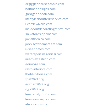
drgiggleshouseofpain.com
hotflashdesigns.com
garagenadeau.com
lifestylechauffeurservice.com
EverNewNails.com
insideoutdecoratingcentre.com
salvatoresinpoint.com
jovialfloralco.com
johnlscotthometeam.com
u-seehomes.com
watersportslagonissi.com
mischieffashion.com
eduwyre.com
retro-interiors.com
theblvd-boise.com
fpet2023.org
e-smart2022.org
ngrc2022.org
leesfamilyfoods.com
lewis-lewis-cpas.com
eleontennis.com