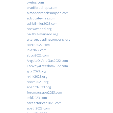
cyetus.com
bradfordshops.com
almadenranchsanjose.com
advocatevijay.com
adlibilimler2023.com
naswwebed.org
balithut-manado.org
alteregotradingcompany.org
aprce2022.com
ibie2022.com
sbcc-2022.com
AngolaOilAndGas2022.com
Convoy4Freedom2022.com
grur2023.org
hkhk2023.org
napm2023.org
apsdfd2023.org
forumausape2023.com
imkl2023.com
careerfaircsd2023.com
apsth2023.com