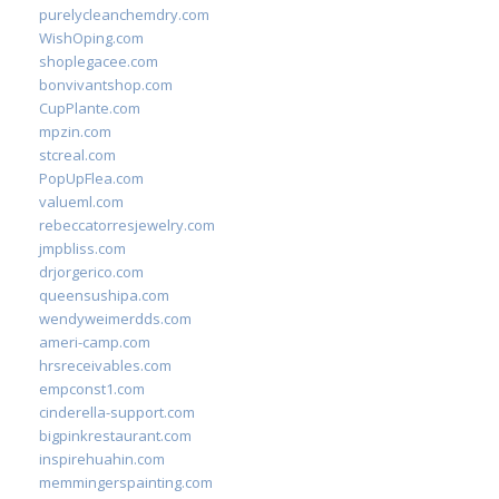
purelycleanchemdry.com
WishOping.com
shoplegacee.com
bonvivantshop.com
CupPlante.com
mpzin.com
stcreal.com
PopUpFlea.com
valueml.com
rebeccatorresjewelry.com
jmpbliss.com
drjorgerico.com
queensushipa.com
wendyweimerdds.com
ameri-camp.com
hrsreceivables.com
empconst1.com
cinderella-support.com
bigpinkrestaurant.com
inspirehuahin.com
memmingerspainting.com