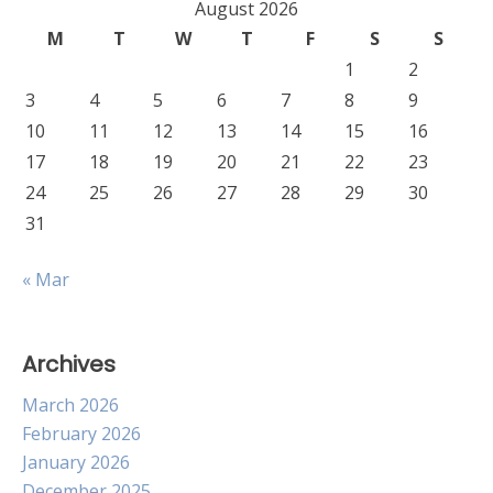
August 2026
M
T
W
T
F
S
S
1
2
3
4
5
6
7
8
9
10
11
12
13
14
15
16
17
18
19
20
21
22
23
24
25
26
27
28
29
30
31
« Mar
Archives
March 2026
February 2026
January 2026
December 2025