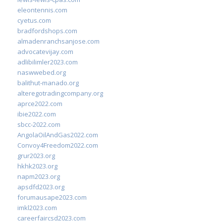
eleontennis.com
cyetus.com
bradfordshops.com
almadenranchsanjose.com
advocatevijay.com
adlibilimler2023.com
naswwebed.org
balithut-manado.org
alteregotradingcompany.org
aprce2022.com
ibie2022.com
sbcc-2022.com
AngolaOilAndGas2022.com
Convoy4Freedom2022.com
grur2023.org
hkhk2023.org
napm2023.org
apsdfd2023.org
forumausape2023.com
imkl2023.com
careerfaircsd2023.com