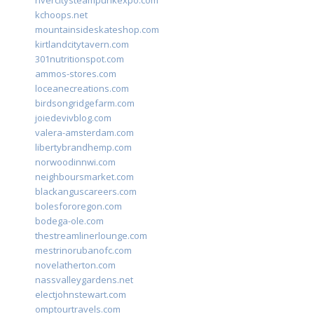
rivercitysteampunkexpo.com
kchoops.net
mountainsideskateshop.com
kirtlandcitytavern.com
301nutritionspot.com
ammos-stores.com
loceanecreations.com
birdsongridgefarm.com
joiedevivblog.com
valera-amsterdam.com
libertybrandhemp.com
norwoodinnwi.com
neighboursmarket.com
blackanguscareers.com
bolesfororegon.com
bodega-ole.com
thestreamlinerlounge.com
mestrinorubanofc.com
novelatherton.com
nassvalleygardens.net
electjohnstewart.com
omptourtravels.com