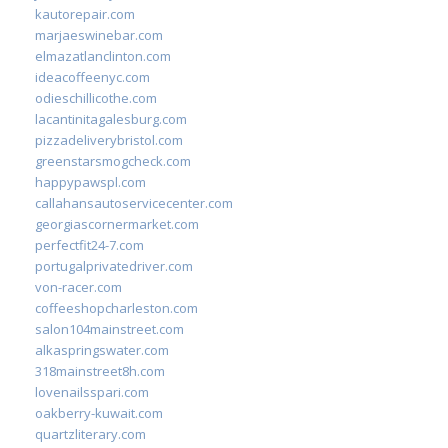
kautorepair.com
marjaeswinebar.com
elmazatlanclinton.com
ideacoffeenyc.com
odieschillicothe.com
lacantinitagalesburg.com
pizzadeliverybristol.com
greenstarsmogcheck.com
happypawspl.com
callahansautoservicecenter.com
georgiascornermarket.com
perfectfit24-7.com
portugalprivatedriver.com
von-racer.com
coffeeshopcharleston.com
salon104mainstreet.com
alkaspringswater.com
318mainstreet8h.com
lovenailsspari.com
oakberry-kuwait.com
quartzliterary.com