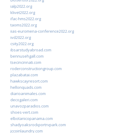
ialp2022.org
klivet2022.org
ifac-hms2022.org
taoms2022.org
iias-euromena-conference2022.org
ivd2022.org
csity2022.org
ibsarstudyabroad.com
bennusehgall.com
tsecincinnati.com
roderconstructiongroup.com
plazabatai.com
hawkscayresort.com
hellonquads.com
diarioanimales.com
decogaleri.com
unavozparadios.com
shoes-vert.com
elbotanicopanama.com
shadyoaksrockportrvpark.com
jccoinlaundry.com