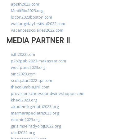
apsth2023.com
MedItRio2023.org
lcicon2023boston.com
waitangidayfestival2022.com
vacancesscolaires2022.com
MEDIA PARTNER II
isth2022.com
p2b2pabi2023-makassar.com
wocfparis2023.org
sinc2023.com
scdlqatar2022-qa.com
thecolumbiagrill.com
provisionscheeseandwineshoppe.com
khedi2023.org
akademikgeriatri2023.org
marmarapediatri2023.org
emchie2023.org
girisimselradyoloji2022.org
utcd2022.org
biosensor2022.org