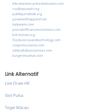
tribratanews-polreskebumen.com
rsudbayuasih.org
publikjurnalistik.org
juneteenthapparel.net
italywarm.com
journaloffinanceeconomics.com
kvk-kumari.org
foodscienceandtechnology.com
scisportsscience.com
addisababacuisineaz.com
burgerimcamas.com
Link Alternatif
Live Draw HK
Slot Pulsa
Togel Macau