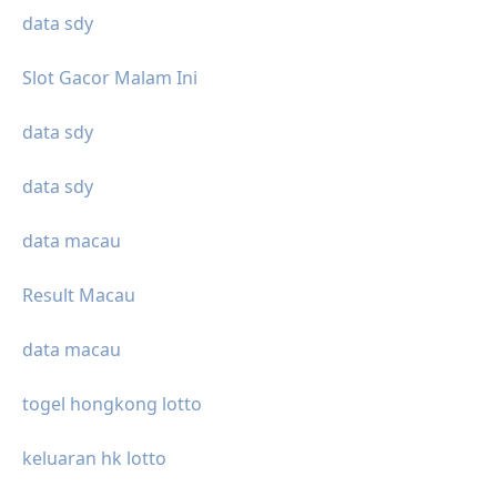
data sdy
Slot Gacor Malam Ini
data sdy
data sdy
data macau
Result Macau
data macau
togel hongkong lotto
keluaran hk lotto