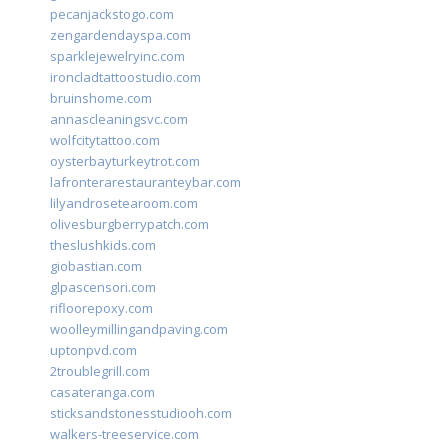
pecanjackstogo.com
zengardendayspa.com
sparklejewelryinc.com
ironcladtattoostudio.com
bruinshome.com
annascleaningsvc.com
wolfcitytattoo.com
oysterbayturkeytrot.com
lafronterarestauranteybar.com
lilyandrosetearoom.com
olivesburgberrypatch.com
theslushkids.com
giobastian.com
glpascensori.com
rifloorepoxy.com
woolleymillingandpaving.com
uptonpvd.com
2troublegrill.com
casateranga.com
sticksandstonesstudiooh.com
walkers-treeservice.com