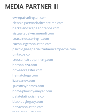
MEDIA PARTNER III
vwrepairarlington.com
cleaningservicebaltimore-md.com
beckslandscapeandfence.com
vistaaltadelveramendi.com
coastlinecateringnc.com
cuesburgershouston.com
psicologiaespecializadaencampeche.com
dmtacos.com
crescentstreetprinting.com
hornopizza.com
driveadragster.com
hematologa.com
lizaivanov.com
guesttinyhomes.com
home-plow-by-meyer.com
palatelatincuisine.com
blackdoglegacy.com
eatvivahouston.com