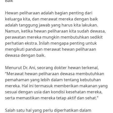
Baik
Hewan peliharaan adalah bagian penting dari
keluarga kita, dan merawat mereka dengan baik
adalah tanggung jawab yang harus kita lakukan.
Namun, ketika hewan peliharaan kita sudah dewasa,
perawatan mereka mungkin membutuhkan sedikit
perhatian ekstra. Inilah mengapa penting untuk
mengikuti panduan merawat hewan peliharaan
dewasa dengan baik.
Menurut Dr. Ani, seorang dokter hewan terkenal,
“Merawat hewan peliharaan dewasa membutuhkan
pemahaman yang lebih dalam tentang kebutuhan
mereka. Hal ini termasuk memberikan makanan yang
sesuai dengan usia dan kondisi kesehatan mereka,
serta memastikan mereka tetap aktif dan sehat.”
Salah satu hal yang perlu diperhatikan dalam