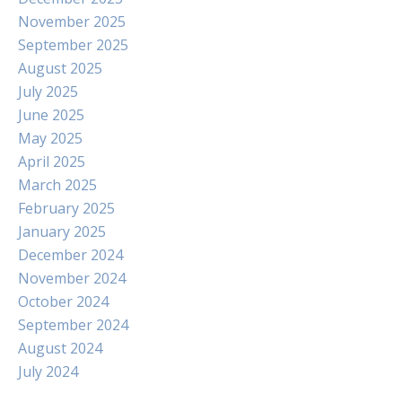
November 2025
September 2025
August 2025
July 2025
June 2025
May 2025
April 2025
March 2025
February 2025
January 2025
December 2024
November 2024
October 2024
September 2024
August 2024
July 2024