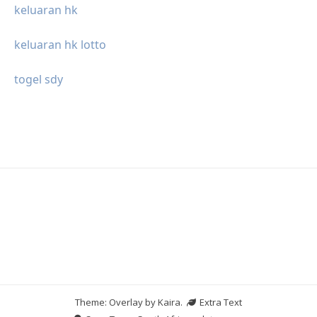
keluaran hk
keluaran hk lotto
togel sdy
Theme: Overlay by
Kaira
.
Extra Text