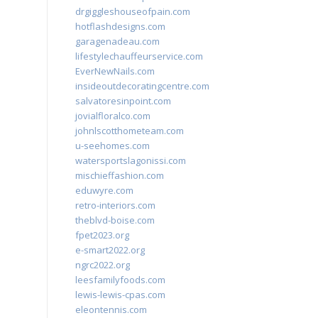
drgiggleshouseofpain.com
hotflashdesigns.com
garagenadeau.com
lifestylechauffeurservice.com
EverNewNails.com
insideoutdecoratingcentre.com
salvatoresinpoint.com
jovialfloralco.com
johnlscotthometeam.com
u-seehomes.com
watersportslagonissi.com
mischieffashion.com
eduwyre.com
retro-interiors.com
theblvd-boise.com
fpet2023.org
e-smart2022.org
ngrc2022.org
leesfamilyfoods.com
lewis-lewis-cpas.com
eleontennis.com