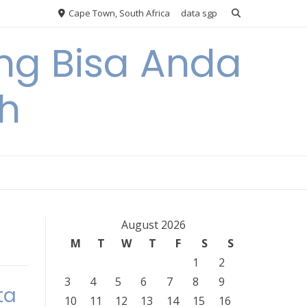
Cape Town, South Africa
data sgp
ng Bisa Anda
h
August 2026
M
T
W
T
F
S
S
1
2
3
4
5
6
7
8
9
ta
10
11
12
13
14
15
16