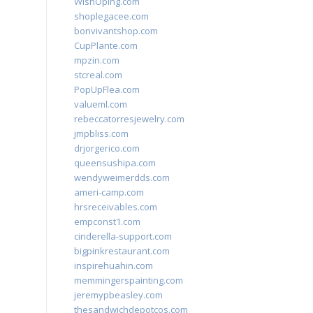
WishOping.com
shoplegacee.com
bonvivantshop.com
CupPlante.com
mpzin.com
stcreal.com
PopUpFlea.com
valueml.com
rebeccatorresjewelry.com
jmpbliss.com
drjorgerico.com
queensushipa.com
wendyweimerdds.com
ameri-camp.com
hrsreceivables.com
empconst1.com
cinderella-support.com
bigpinkrestaurant.com
inspirehuahin.com
memmingerspainting.com
jeremypbeasley.com
thesandwichdepotcos.com