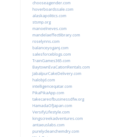
chooseagender.com
hoverboardssale.com
alaskapolitics.com
stsmp.org
manoelneves.com
mandelaeffectlibrary.com
roselynns.com
balanceyoganj.com
salesforceblogs.com
TrainGames365.com
BaytownEvaCationRentals.com
JabalpurCakeDelivery.com
halobjd.com
intelligenceqatar.com
PikaPikaApp.com
takecareofbusinessdfw.org
HamadaOfJapan.com
VersifyLifestyle.com
kingscreekadventures.com
antaeuslabs.com
purelycleanchemdry.com