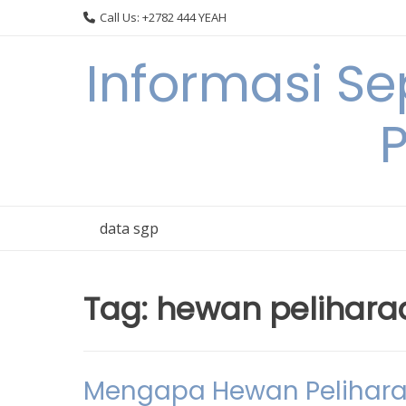
Skip
Call Us: +2782 444 YEAH
to
content
Informasi S
data sgp
Tag:
hewan pelihara
Mengapa Hewan Pelihara