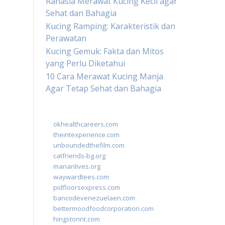
Rahasia Merawat Kucing Kecil agar
Sehat dan Bahagia
Kucing Ramping: Karakteristik dan
Perawatan
Kucing Gemuk: Fakta dan Mitos
yang Perlu Diketahui
10 Cara Merawat Kucing Manja
Agar Tetap Sehat dan Bahagia
okhealthcareers.com
theintexperience.com
unboundedthefilm.com
catfriends-bg.org
marianlives.org
waywardtees.com
pidfloorsexpress.com
bancodevenezuelaen.com
bettermoodfoodcorporation.com
hingstonnt.com