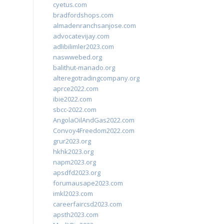
cyetus.com
bradfordshops.com
almadenranchsanjose.com
advocatevijay.com
adlibilimler2023.com
naswwebed.org
balithut-manado.org
alteregotradingcompany.org
aprce2022.com
ibie2022.com
sbcc-2022.com
AngolaOilAndGas2022.com
Convoy4Freedom2022.com
grur2023.org
hkhk2023.org
napm2023.org
apsdfd2023.org
forumausape2023.com
imkl2023.com
careerfaircsd2023.com
apsth2023.com