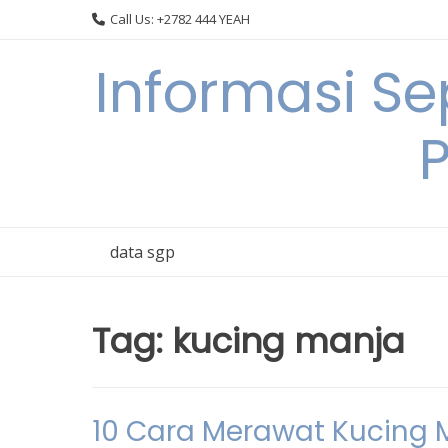
Skip
Call Us: +2782 444 YEAH
to
content
Informasi S
data sgp
Tag:
kucing manja
10 Cara Merawat Kucing 