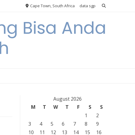
Cape Town, South Africa
data sgp
ng Bisa Anda
h
August 2026
M
T
W
T
F
S
S
1
2
3
4
5
6
7
8
9
10
11
12
13
14
15
16