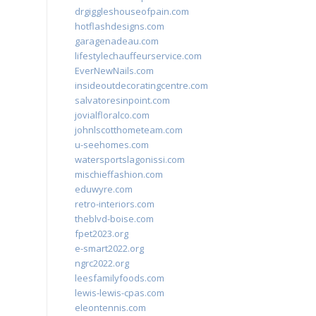
drgiggleshouseofpain.com
hotflashdesigns.com
garagenadeau.com
lifestylechauffeurservice.com
EverNewNails.com
insideoutdecoratingcentre.com
salvatoresinpoint.com
jovialfloralco.com
johnlscotthometeam.com
u-seehomes.com
watersportslagonissi.com
mischieffashion.com
eduwyre.com
retro-interiors.com
theblvd-boise.com
fpet2023.org
e-smart2022.org
ngrc2022.org
leesfamilyfoods.com
lewis-lewis-cpas.com
eleontennis.com