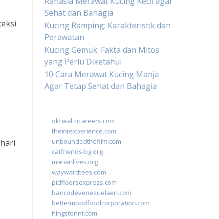
Rahasia Merawat Kucing Kecil agar
Sehat dan Bahagia
teksi
Kucing Ramping: Karakteristik dan
Perawatan
Kucing Gemuk: Fakta dan Mitos
yang Perlu Diketahui
10 Cara Merawat Kucing Manja
Agar Tetap Sehat dan Bahagia
okhealthcareers.com
theintexperience.com
unboundedthefilm.com
hari
catfriends-bg.org
marianlives.org
waywardtees.com
pidfloorsexpress.com
bancodevenezuelaen.com
bettermoodfoodcorporation.com
hingstonnt.com