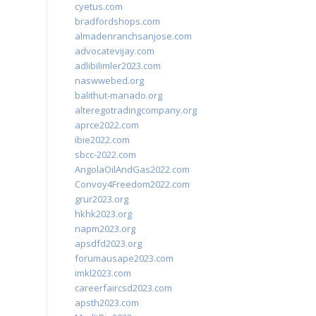
cyetus.com
bradfordshops.com
almadenranchsanjose.com
advocatevijay.com
adlibilimler2023.com
naswwebed.org
balithut-manado.org
alteregotradingcompany.org
aprce2022.com
ibie2022.com
sbcc-2022.com
AngolaOilAndGas2022.com
Convoy4Freedom2022.com
grur2023.org
hkhk2023.org
napm2023.org
apsdfd2023.org
forumausape2023.com
imkl2023.com
careerfaircsd2023.com
apsth2023.com