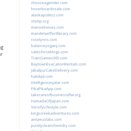
chooseagender.com
hoverboardssale.com
alaskapolitics.com
stsmp.org
manoelneves.com
mandelaeffectlibrary.com
roselynns.com
balanceyoganj.com
ng
salesforceblogs.com
ar
TrainGames365.com
BaytownEvaCationRentals.com
JabalpurCakeDelivery.com
halobjd.com
intelligenceqatar.com
PikaPikaApp.com
takecareofbusinessdfw.org
HamadaOfJapan.com
VersifyLifestyle.com
kingscreekadventures.com
antaeuslabs.com
purelycleanchemdry.com