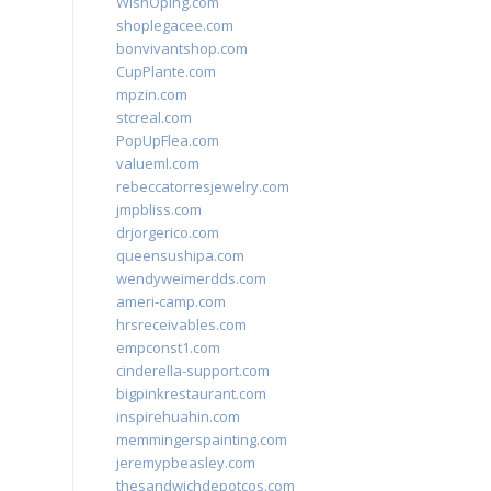
WishOping.com
shoplegacee.com
bonvivantshop.com
CupPlante.com
mpzin.com
stcreal.com
PopUpFlea.com
valueml.com
rebeccatorresjewelry.com
jmpbliss.com
drjorgerico.com
queensushipa.com
wendyweimerdds.com
ameri-camp.com
hrsreceivables.com
empconst1.com
cinderella-support.com
bigpinkrestaurant.com
inspirehuahin.com
memmingerspainting.com
jeremypbeasley.com
thesandwichdepotcos.com