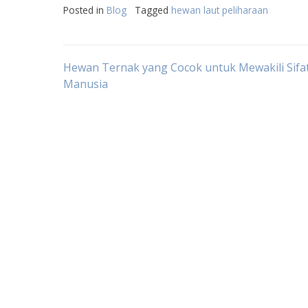
Posted in
Blog
Tagged
hewan laut peliharaan
Post
Hewan Ternak yang Cocok untuk Mewakili Sifat
Manusia
navigation