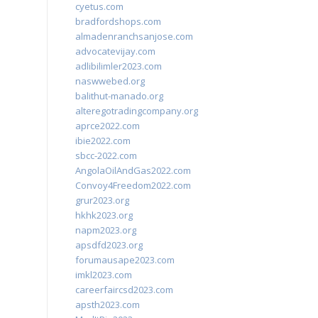
cyetus.com
bradfordshops.com
almadenranchsanjose.com
advocatevijay.com
adlibilimler2023.com
naswwebed.org
balithut-manado.org
alteregotradingcompany.org
aprce2022.com
ibie2022.com
sbcc-2022.com
AngolaOilAndGas2022.com
Convoy4Freedom2022.com
grur2023.org
hkhk2023.org
napm2023.org
apsdfd2023.org
forumausape2023.com
imkl2023.com
careerfaircsd2023.com
apsth2023.com