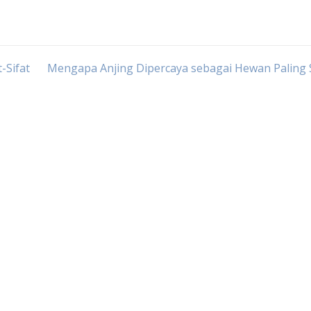
-Sifat
Mengapa Anjing Dipercaya sebagai Hewan Paling 