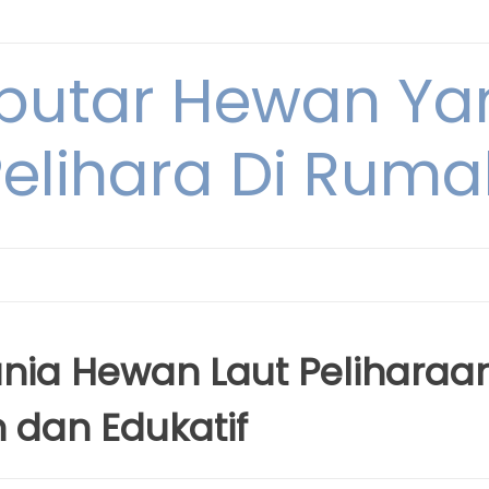
eputar Hewan Ya
Pelihara Di Ruma
nia Hewan Laut Peliharaa
dan Edukatif