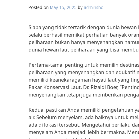
Posted on
May 15, 2025
by
adminsho
Siapa yang tidak tertarik dengan dunia hewa
selalu berhasil memikat perhatian banyak ora
peliharaan bukan hanya menyenangkan namun j
dunia hewan laut peliharaan yang bisa memb
Pertama-tama, penting untuk memilih destina
peliharaan yang menyenangkan dan edukatif m
memiliki keanekaragaman hayati laut yang tin
Pakar Konservasi Laut, Dr. Rizaldi Boer, “Pent
menyenangkan tetapi juga memberikan pengal
Kedua, pastikan Anda memiliki pengetahuan y
air. Sebelum menyelam, ada baiknya untuk mela
ada di lokasi tersebut. Mengetahui perilaku 
menyelam Anda menjadi lebih bermakna. Menuru