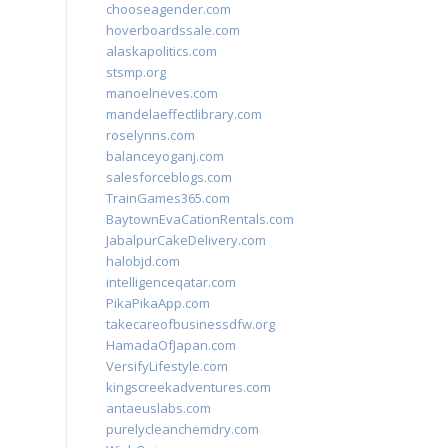
chooseagender.com
hoverboardssale.com
alaskapolitics.com
stsmp.org
manoelneves.com
mandelaeffectlibrary.com
roselynns.com
balanceyoganj.com
salesforceblogs.com
TrainGames365.com
BaytownEvaCationRentals.com
JabalpurCakeDelivery.com
halobjd.com
intelligenceqatar.com
PikaPikaApp.com
takecareofbusinessdfw.org
HamadaOfJapan.com
VersifyLifestyle.com
kingscreekadventures.com
antaeuslabs.com
purelycleanchemdry.com