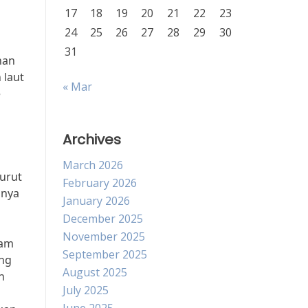
17
18
19
20
21
22
23
24
25
26
27
28
29
30
31
han
 laut
« Mar
e
Archives
g
March 2026
urut
February 2026
anya
January 2026
December 2025
November 2025
lam
September 2025
ang
August 2025
n
July 2025