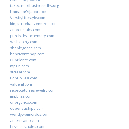
takecareofbusinessdfw.org
HamadaOfJapan.com
VersifyLifestyle.com
kingscreekadventures.com
antaeuslabs.com
purelycleanchemdry.com
WishOping.com
shoplegacee.com
bonvivantshop.com
CupPlante.com
mpzin.com
stcreal.com
PopUpFlea.com
valueml.com
rebeccatorresjewelry.com
jmpbliss.com
drjorgerico.com
queensushipa.com
wendyweimerdds.com
ameri-camp.com
hrsreceivables.com