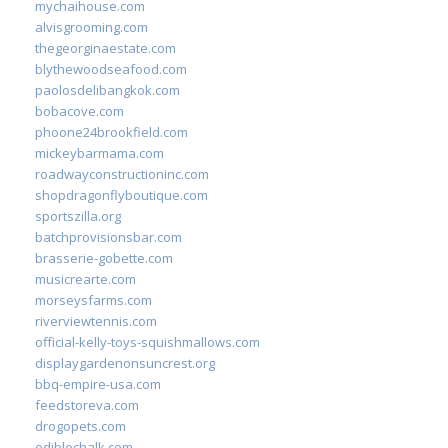
mychaihouse.com
alvisgrooming.com
thegeorginaestate.com
blythewoodseafood.com
paolosdelibangkok.com
bobacove.com
phoone24brookfield.com
mickeybarmama.com
roadwayconstructioninc.com
shopdragonflyboutique.com
sportszilla.org
batchprovisionsbar.com
brasserie-gobette.com
musicrearte.com
morseysfarms.com
riverviewtennis.com
official-kelly-toys-squishmallows.com
displaygardenonsuncrest.org
bbq-empire-usa.com
feedstoreva.com
drogopets.com
ediblechalk.com