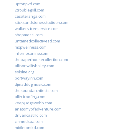
uptonpvd.com
2troublegrill.com
casateranga.com
sticksandstonesstudiooh.com
walkers-treeservice.com
shopmossi.com
untamedcollectivesd.com
mxpwellness.com
infernocanine.com
thepaperhousecollection.com
allisonwillisholley.com
solslite.org
portwayinn.com
djmaddogmusic.com
thesoundarchitects.com
allin1roofing.com
keepjudgewebb.com
anatomyofadventure.com
drivancastillo.com
cmmedspa.com
midletontkd.com