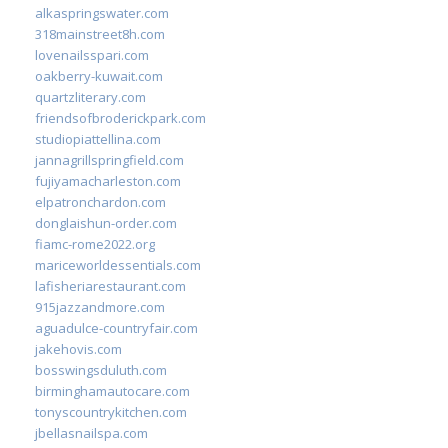
alkaspringswater.com
318mainstreet8h.com
lovenailsspari.com
oakberry-kuwait.com
quartzliterary.com
friendsofbroderickpark.com
studiopiattellina.com
jannagrillspringfield.com
fujiyamacharleston.com
elpatronchardon.com
donglaishun-order.com
fiamc-rome2022.org
mariceworldessentials.com
lafisheriarestaurant.com
915jazzandmore.com
aguadulce-countryfair.com
jakehovis.com
bosswingsduluth.com
birminghamautocare.com
tonyscountrykitchen.com
jbellasnailspa.com