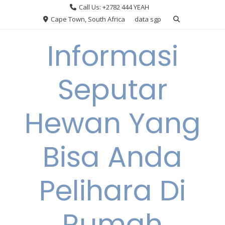
Skip
Call Us: +2782 444 YEAH
to
Cape Town, South Africa
data sgp
content
Informasi
Seputar
Hewan Yang
Bisa Anda
Pelihara Di
Rumah