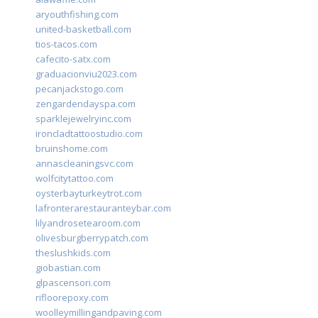
aryouthfishing.com
united-basketball.com
tios-tacos.com
cafecito-satx.com
graduacionviu2023.com
pecanjackstogo.com
zengardendayspa.com
sparklejewelryinc.com
ironcladtattoostudio.com
bruinshome.com
annascleaningsvc.com
wolfcitytattoo.com
oysterbayturkeytrot.com
lafronterarestauranteybar.com
lilyandrosetearoom.com
olivesburgberrypatch.com
theslushkids.com
giobastian.com
glpascensori.com
rifloorepoxy.com
woolleymillingandpaving.com