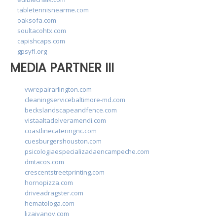
tabletennisnearme.com
oaksofa.com
soultacohtx.com
capishcaps.com
gpsyfl.org
MEDIA PARTNER III
vwrepairarlington.com
cleaningservicebaltimore-md.com
beckslandscapeandfence.com
vistaaltadelveramendi.com
coastlinecateringnc.com
cuesburgershouston.com
psicologiaespecializadaencampeche.com
dmtacos.com
crescentstreetprinting.com
hornopizza.com
driveadragster.com
hematologa.com
lizaivanov.com