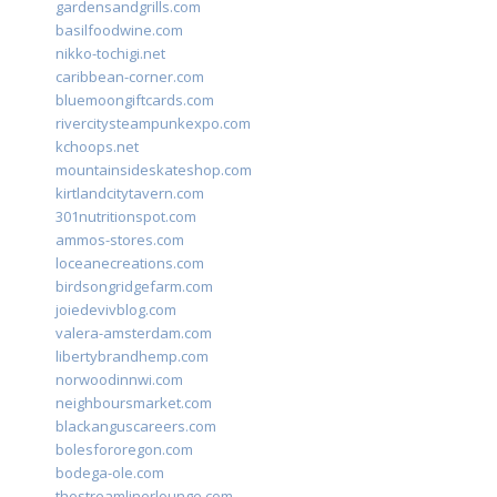
gardensandgrills.com
basilfoodwine.com
nikko-tochigi.net
caribbean-corner.com
bluemoongiftcards.com
rivercitysteampunkexpo.com
kchoops.net
mountainsideskateshop.com
kirtlandcitytavern.com
301nutritionspot.com
ammos-stores.com
loceanecreations.com
birdsongridgefarm.com
joiedevivblog.com
valera-amsterdam.com
libertybrandhemp.com
norwoodinnwi.com
neighboursmarket.com
blackanguscareers.com
bolesfororegon.com
bodega-ole.com
thestreamlinerlounge.com