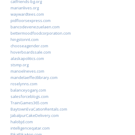
catfriends-bg.org
marianlives.org
waywardtees.com
pidfloorsexpress.com
bancodevenezuelaen.com
bettermoodfoodcorporation.com
hingstonnt.com
chooseagender.com
hoverboardssale.com
alaskapolitics.com
stsmp.org
manoelneves.com
mandelaeffectlibrary.com
roselynns.com
balanceyoganj.com
salesforceblogs.com
TrainGames365.com
BaytownEvaCationRentals.com
JabalpurCakeDelivery.com
halobjd.com
intelligenceqatar.com
PikaPikaApp.com