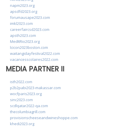
napm2023.org
apsdfd2023.org
forumausape2023.com
imkl2023.com
careerfaircsd2023.com
apsth2023.com
MedItRio2023.org
lcicon2023boston.com
waitangidayfestival2022.com
vacancesscolaires2022.com
MEDIA PARTNER II
isth2022.com
p2b2pabi2023-makassar.com
wocfparis2023.org
sinc2023.com
scdlqatar2022-qa.com
thecolumbiagrill.com
provisionscheeseandwineshoppe.com
khedi2023.org