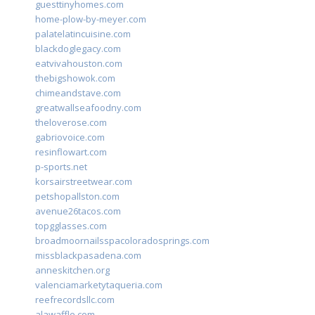
guesttinyhomes.com
home-plow-by-meyer.com
palatelatincuisine.com
blackdoglegacy.com
eatvivahouston.com
thebigshowok.com
chimeandstave.com
greatwallseafoodny.com
theloverose.com
gabriovoice.com
resinflowart.com
p-sports.net
korsairstreetwear.com
petshopallston.com
avenue26tacos.com
topgglasses.com
broadmoornailsspacoloradosprings.com
missblackpasadena.com
anneskitchen.org
valenciamarketytaqueria.com
reefrecordsllc.com
alawaffle.com