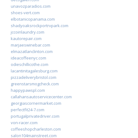
unavozparadios.com
shoes-vert.com
elbotanicopanama.com
shadyoaksrockportrvpark.com
jccoinlaundry.com
kautorepair.com
marjaeswinebar.com
elmazatlanclinton.com
ideacoffeenyc.com
odieschillicothe.com
lacantinitagalesburg.com
pizzadeliverybristol.com
greenstarsmogcheck.com
happypawspl.com
callahansautoservicecenter.com
georgiascornermarket.com
perfectfit24-7.com
portugalprivatedriver.com
von-racer.com
coffeeshopcharleston.com
salon104mainstreet.com