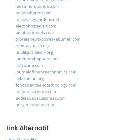
mestrinorubanofc.com
novelatherton.com
nassvalleygardens.net
electjohnstewart.com
omptourtravels.com
tribratanews-polreskebumen.com
rsudbayuasih.org
publikjurnalistik.org
juneteenthapparel.net
italywarm.com
journaloffinanceeconomics.com
kvk-kumari.org
foodscienceandtechnology.com
scisportsscience.com
addisababacuisineaz.com
burgerimcamas.com
Link Alternatif
Live Draw HK