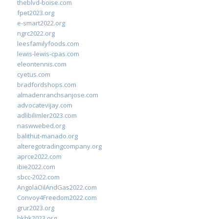
theblvd-boise.com
fpet2023.org
e-smart2022.org
ngrc2022.org
leesfamilyfoods.com
lewis-lewis-cpas.com
eleontennis.com
cyetus.com
bradfordshops.com
almadenranchsanjose.com
advocatevijay.com
adlibilimler2023.com
naswwebed.org
balithut-manado.org
alteregotradingcompany.org
aprce2022.com
ibie2022.com
sbcc-2022.com
AngolaOilAndGas2022.com
Convoy4Freedom2022.com
grur2023.org
hkhk2023.org