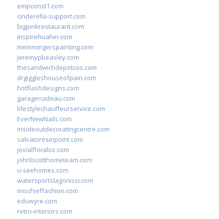
empconst1.com
cinderella-support.com
bigpinkrestaurant.com
inspirehuahin.com
memmingerspainting.com
jeremypbeasley.com
thesandwichdepotcos.com
drgiggleshouseofpain.com
hotflashdesigns.com
garagenadeau.com
lifestylechauffeurservice.com
EverNewNails.com
insideoutdecoratingcentre.com
salvatoresinpoint.com
jovialfloralco.com
johnlscotthometeam.com
u-seehomes.com
watersportslagonissi.com
mischieffashion.com
eduwyre.com
retro-interiors.com