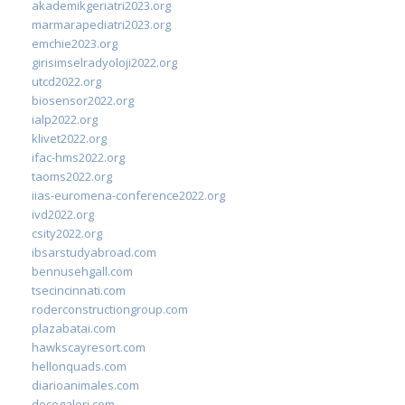
akademikgeriatri2023.org
marmarapediatri2023.org
emchie2023.org
girisimselradyoloji2022.org
utcd2022.org
biosensor2022.org
ialp2022.org
klivet2022.org
ifac-hms2022.org
taoms2022.org
iias-euromena-conference2022.org
ivd2022.org
csity2022.org
ibsarstudyabroad.com
bennusehgall.com
tsecincinnati.com
roderconstructiongroup.com
plazabatai.com
hawkscayresort.com
hellonquads.com
diarioanimales.com
decogaleri.com