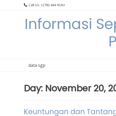
Skip
Call Us: +2782 444 YEAH
to
content
Informasi S
data sgp
Day:
November 20, 2
Keuntungan dan Tantang