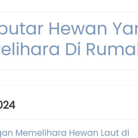
eputar Hewan Ya
Pelihara Di Ruma
024
an Memelihara Hewan Laut di