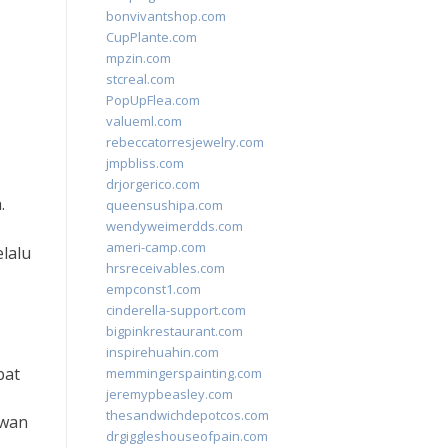
bonvivantshop.com
CupPlante.com
mpzin.com
stcreal.com
PopUpFlea.com
valueml.com
rebeccatorresjewelry.com
jmpbliss.com
drjorgerico.com
.
queensushipa.com
wendyweimerdds.com
ameri-camp.com
lalu
hrsreceivables.com
empconst1.com
cinderella-support.com
bigpinkrestaurant.com
inspirehuahin.com
bat
memmingerspainting.com
jeremypbeasley.com
thesandwichdepotcos.com
ewan
drgiggleshouseofpain.com