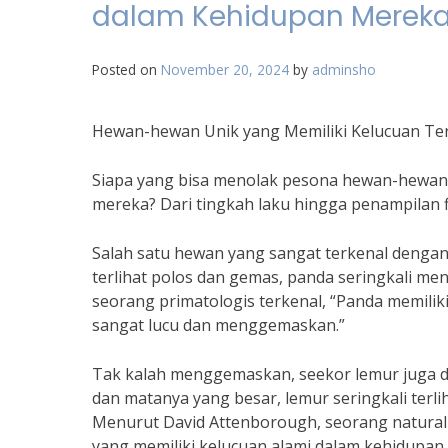
dalam Kehidupan Merek
Posted on
November 20, 2024
by
adminsho
Hewan-hewan Unik yang Memiliki Kelucuan Te
Siapa yang bisa menolak pesona hewan-hewan u
mereka? Dari tingkah laku hingga penampilan fi
Salah satu hewan yang sangat terkenal dengan
terlihat polos dan gemas, panda seringkali men
seorang primatologis terkenal, “Panda memilik
sangat lucu dan menggemaskan.”
Tak kalah menggemaskan, seekor lemur juga di
dan matanya yang besar, lemur seringkali ter
Menurut David Attenborough, seorang natural
yang memiliki kelucuan alami dalam kehidupan