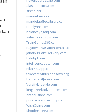
hoverboardssale.com
raan
alaskapolitics.com
stsmp.org
manoelneves.com
wan
mandelaeffectlibrary.com
a
roselynns.com
arkan
balanceyoganj.com
salesforceblogs.com
TrainGames365.com
BaytownEvaCationRentals.com
JabalpurCakeDelivery.com
k
halobjd.com
n
intelligenceqatar.com
PikaPikaApp.com
takecareofbusinessdfw.org
HamadaOfJapan.com
VersifyLifestyle.com
kingscreekadventures.com
antaeuslabs.com
purelycleanchemdry.com
WishOping.com
shoplegacee.com