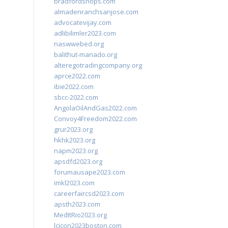
bradfordshops.com
almadenranchsanjose.com
advocatevijay.com
adlibilimler2023.com
naswwebed.org
balithut-manado.org
alteregotradingcompany.org
aprce2022.com
ibie2022.com
sbcc-2022.com
AngolaOilAndGas2022.com
Convoy4Freedom2022.com
grur2023.org
hkhk2023.org
napm2023.org
apsdfd2023.org
forumausape2023.com
imkl2023.com
careerfaircsd2023.com
apsth2023.com
MedItRio2023.org
lcicon2023boston.com