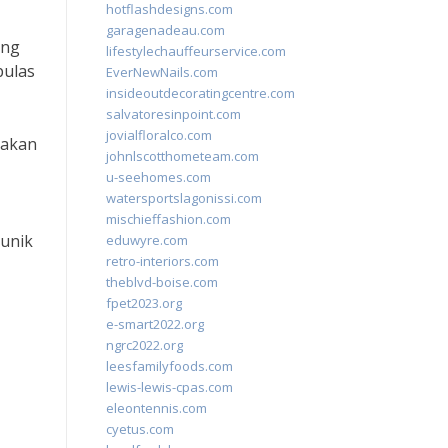
hotflashdesigns.com
garagenadeau.com
ung
lifestylechauffeurservice.com
pulas
EverNewNails.com
insideoutdecoratingcentre.com
salvatoresinpoint.com
jovialfloralco.com
pakan
johnlscotthometeam.com
u-seehomes.com
watersportslagonissi.com
mischieffashion.com
unik
eduwyre.com
retro-interiors.com
theblvd-boise.com
fpet2023.org
e-smart2022.org
ngrc2022.org
leesfamilyfoods.com
lewis-lewis-cpas.com
eleontennis.com
cyetus.com