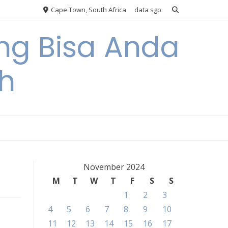
Cape Town, South Africa
data sgp
ng Bisa Anda
h
November 2024
M
T
W
T
F
S
S
1
2
3
4
5
6
7
8
9
10
11
12
13
14
15
16
17