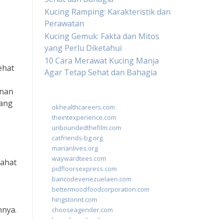
Kucing Ramping: Karakteristik dan
Perawatan
Kucing Gemuk: Fakta dan Mitos
yang Perlu Diketahui
10 Cara Merawat Kucing Manja
ehat
Agar Tetap Sehat dan Bahagia
anan
rang
okhealthcareers.com
theintexperience.com
unboundedthefilm.com
catfriends-bg.org
marianlives.org
waywardtees.com
rahat
pidfloorsexpress.com
bancodevenezuelaen.com
bettermoodfoodcorporation.com
hingstonnt.com
nnya.
chooseagender.com