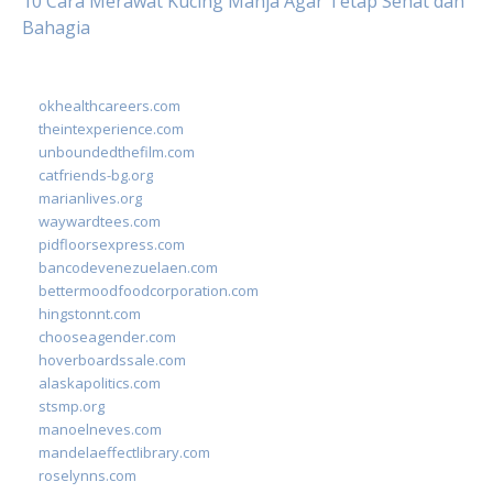
10 Cara Merawat Kucing Manja Agar Tetap Sehat dan
Bahagia
okhealthcareers.com
theintexperience.com
unboundedthefilm.com
catfriends-bg.org
marianlives.org
waywardtees.com
pidfloorsexpress.com
bancodevenezuelaen.com
bettermoodfoodcorporation.com
hingstonnt.com
chooseagender.com
hoverboardssale.com
alaskapolitics.com
stsmp.org
manoelneves.com
mandelaeffectlibrary.com
roselynns.com