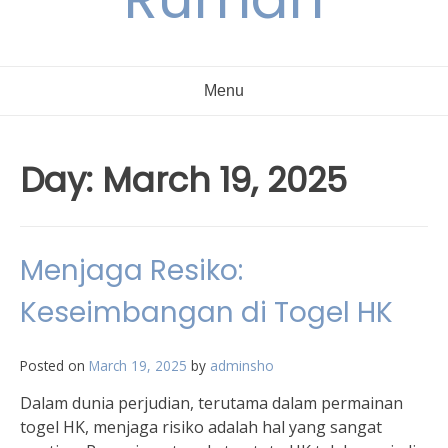
Menu
Day:
March 19, 2025
Menjaga Resiko:
Keseimbangan di Togel HK
Posted on
March 19, 2025
by
adminsho
Dalam dunia perjudian, terutama dalam permainan
togel HK, menjaga risiko adalah hal yang sangat