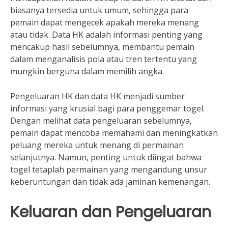
biasanya tersedia untuk umum, sehingga para
pemain dapat mengecek apakah mereka menang
atau tidak. Data HK adalah informasi penting yang
mencakup hasil sebelumnya, membantu pemain
dalam menganalisis pola atau tren tertentu yang
mungkin berguna dalam memilih angka.
Pengeluaran HK dan data HK menjadi sumber
informasi yang krusial bagi para penggemar togel.
Dengan melihat data pengeluaran sebelumnya,
pemain dapat mencoba memahami dan meningkatkan
peluang mereka untuk menang di permainan
selanjutnya. Namun, penting untuk diingat bahwa
togel tetaplah permainan yang mengandung unsur
keberuntungan dan tidak ada jaminan kemenangan.
Keluaran dan Pengeluaran