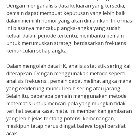
Dengan menganalisis data keluaran yang tersedia,
pemain dapat membuat keputusan yang lebih baik
dalam memilih nomor yang akan dimainkan. Informasi
ini biasanya mencakup angka-angka yang sudah
keluar dalam periode tertentu, membantu pemain
untuk merumuskan strategi berdasarkan frekuensi
kemunculan setiap angka.
Dalam mengolah data HK, analisis statistik sering kali
diterapkan. Dengan menggunakan metode seperti
analisis frekuensi, pemain dapat melihat angka mana
yang cenderung muncul lebih sering atau jarang.
Selain itu, beberapa pemain menggunakan metode
matematis untuk mencari pola yang mungkin tidak
terlihat secara kasat mata. Ini memberikan gambaran
yang lebih jelas tentang potensi kemenangan,
meskipun tetap harus diingat bahwa togel bersifat
acak.