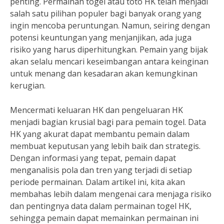
penting. Permainan togel atau toto HK telah menjadi
salah satu pilihan populer bagi banyak orang yang
ingin mencoba peruntungan. Namun, seiring dengan
potensi keuntungan yang menjanjikan, ada juga
risiko yang harus diperhitungkan. Pemain yang bijak
akan selalu mencari keseimbangan antara keinginan
untuk menang dan kesadaran akan kemungkinan
kerugian.
Mencermati keluaran HK dan pengeluaran HK
menjadi bagian krusial bagi para pemain togel. Data
HK yang akurat dapat membantu pemain dalam
membuat keputusan yang lebih baik dan strategis.
Dengan informasi yang tepat, pemain dapat
menganalisis pola dan tren yang terjadi di setiap
periode permainan. Dalam artikel ini, kita akan
membahas lebih dalam mengenai cara menjaga risiko
dan pentingnya data dalam permainan togel HK,
sehingga pemain dapat memainkan permainan ini