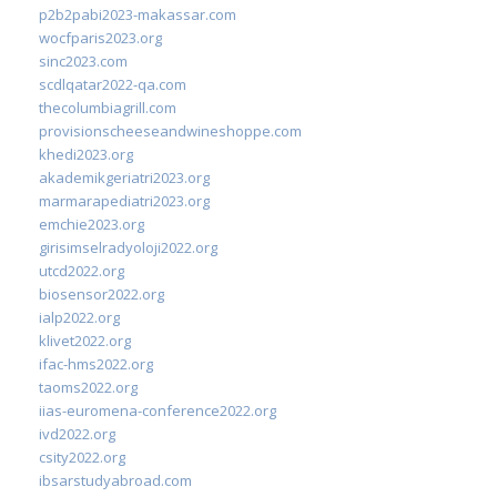
p2b2pabi2023-makassar.com
wocfparis2023.org
sinc2023.com
scdlqatar2022-qa.com
thecolumbiagrill.com
provisionscheeseandwineshoppe.com
khedi2023.org
akademikgeriatri2023.org
marmarapediatri2023.org
emchie2023.org
girisimselradyoloji2022.org
utcd2022.org
biosensor2022.org
ialp2022.org
klivet2022.org
ifac-hms2022.org
taoms2022.org
iias-euromena-conference2022.org
ivd2022.org
csity2022.org
ibsarstudyabroad.com