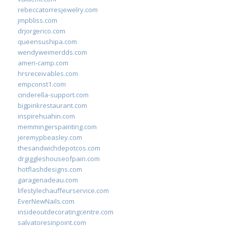
rebeccatorresjewelry.com
jmpbliss.com
drjorgerico.com
queensushipa.com
wendyweimerdds.com
ameri-camp.com
hrsreceivables.com
empconst1.com
cinderella-support.com
bigpinkrestaurant.com
inspirehuahin.com
memmingerspainting.com
jeremypbeasley.com
thesandwichdepotcos.com
drgiggleshouseofpain.com
hotflashdesigns.com
garagenadeau.com
lifestylechauffeurservice.com
EverNewNails.com
insideoutdecoratingcentre.com
salvatoresinpoint.com