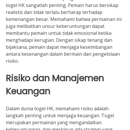
togel HK sangatlah penting. Pemain harus bersikap
realistis dan tidak terlalu berharap terhadap
kemenangan besar. Memahami bahwa permainan ini
juga melibatkan unsur keberuntungan dapat
membantu pemain untuk tidak emosional ketika
menghadapi kerugian. Dengan sikap tenang dan
bijaksana, pemain dapat menjaga keseimbangan
antara kesenangan dalam bermain dan pengelolaan
risiko.
Risiko dan Manajemen
Keuangan
Dalam dunia togel HK, memahami risiko adalah
langkah penting untuk menjaga keuangan. Togel
merupakan permainan yang mengandalkan
keberuntungan, dan meskipun ada strategi yang