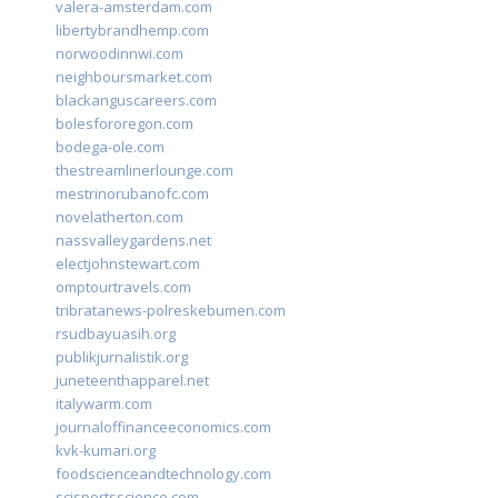
valera-amsterdam.com
libertybrandhemp.com
norwoodinnwi.com
neighboursmarket.com
blackanguscareers.com
bolesfororegon.com
bodega-ole.com
thestreamlinerlounge.com
mestrinorubanofc.com
novelatherton.com
nassvalleygardens.net
electjohnstewart.com
omptourtravels.com
tribratanews-polreskebumen.com
rsudbayuasih.org
publikjurnalistik.org
juneteenthapparel.net
italywarm.com
journaloffinanceeconomics.com
kvk-kumari.org
foodscienceandtechnology.com
scisportsscience.com