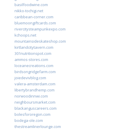
basilfoodwine.com
nikko-tochigi.net
caribbean-corner.com
bluemoongiftcards.com
rivercitysteampunkexpo.com
kchoops.net
mountainsideskateshop.com
kirtlandcitytavern.com
301nutritionspot.com
ammos-stores.com
loceanecreations.com
birdsongridgefarm.com
joiedevivblog.com
valera-amsterdam.com
libertybrandhemp.com
norwoodinnwi.com
neighboursmarket.com
blackanguscareers.com
bolesfororegon.com
bodega-ole.com
thestreamlinerlounge.com