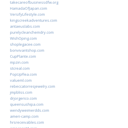
takecareofbusinessdfw.org
HamadaOfJapan.com
VersifyLifestyle.com
kingscreekadventures.com
antaeuslabs.com
purelycleanchemdry.com
WishOping.com
shoplegacee.com
bonvivantshop.com
CupPlante.com
mpzin.com
stcreal.com
PopUpFlea.com
valueml.com
rebeccatorresjewelry.com
jmpbliss.com
drjorgerico.com
queensushipa.com
wendyweimerdds.com
ameri-camp.com
hrsreceivables.com