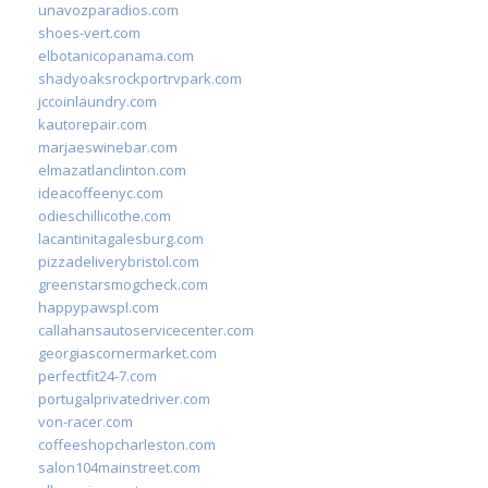
unavozparadios.com
shoes-vert.com
elbotanicopanama.com
shadyoaksrockportrvpark.com
jccoinlaundry.com
kautorepair.com
marjaeswinebar.com
elmazatlanclinton.com
ideacoffeenyc.com
odieschillicothe.com
lacantinitagalesburg.com
pizzadeliverybristol.com
greenstarsmogcheck.com
happypawspl.com
callahansautoservicecenter.com
georgiascornermarket.com
perfectfit24-7.com
portugalprivatedriver.com
von-racer.com
coffeeshopcharleston.com
salon104mainstreet.com