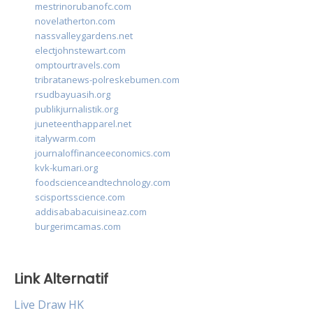
mestrinorubanofc.com
novelatherton.com
nassvalleygardens.net
electjohnstewart.com
omptourtravels.com
tribratanews-polreskebumen.com
rsudbayuasih.org
publikjurnalistik.org
juneteenthapparel.net
italywarm.com
journaloffinanceeconomics.com
kvk-kumari.org
foodscienceandtechnology.com
scisportsscience.com
addisababacuisineaz.com
burgerimcamas.com
Link Alternatif
Live Draw HK