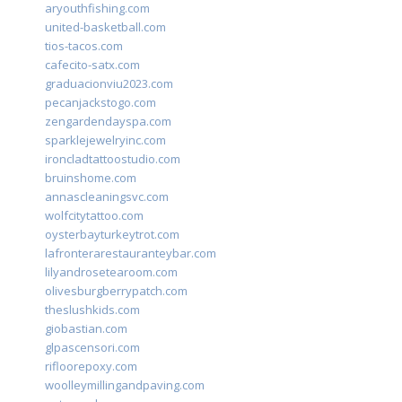
aryouthfishing.com
united-basketball.com
tios-tacos.com
cafecito-satx.com
graduacionviu2023.com
pecanjackstogo.com
zengardendayspa.com
sparklejewelryinc.com
ironcladtattoostudio.com
bruinshome.com
annascleaningsvc.com
wolfcitytattoo.com
oysterbayturkeytrot.com
lafronterarestauranteybar.com
lilyandrosetearoom.com
olivesburgberrypatch.com
theslushkids.com
giobastian.com
glpascensori.com
rifloorepoxy.com
woolleymillingandpaving.com