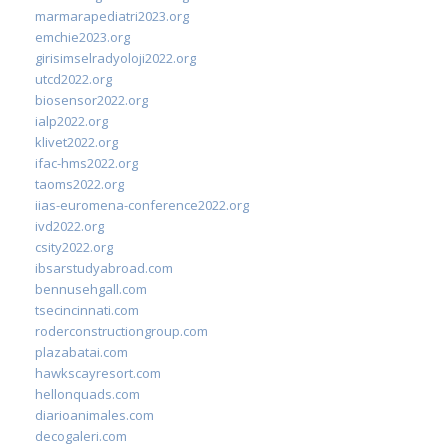
marmarapediatri2023.org
emchie2023.org
girisimselradyoloji2022.org
utcd2022.org
biosensor2022.org
ialp2022.org
klivet2022.org
ifac-hms2022.org
taoms2022.org
iias-euromena-conference2022.org
ivd2022.org
csity2022.org
ibsarstudyabroad.com
bennusehgall.com
tsecincinnati.com
roderconstructiongroup.com
plazabatai.com
hawkscayresort.com
hellonquads.com
diarioanimales.com
decogaleri.com