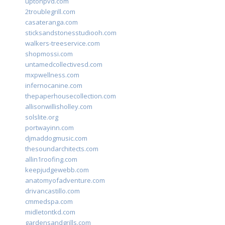
uptonpvd.com
2troublegrill.com
casateranga.com
sticksandstonesstudiooh.com
walkers-treeservice.com
shopmossi.com
untamedcollectivesd.com
mxpwellness.com
infernocanine.com
thepaperhousecollection.com
allisonwillisholley.com
solslite.org
portwayinn.com
djmaddogmusic.com
thesoundarchitects.com
allin1roofing.com
keepjudgewebb.com
anatomyofadventure.com
drivancastillo.com
cmmedspa.com
midletontkd.com
gardensandgrills.com