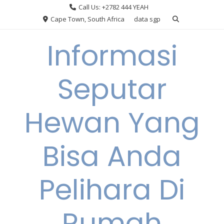
Skip
Call Us: +2782 444 YEAH
to
Cape Town, South Africa
data sgp
content
Informasi
Seputar
Hewan Yang
Bisa Anda
Pelihara Di
Rumah