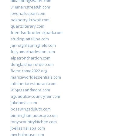
alkaspringswater.com
318mainstreet8h.com
lovenailsspari.com
oakberry-kuwait.com
quartzliterary.com
friendsofbroderickpark.com
studiopiattellina.com
jannagrillspringfield.com
fujiyamacharleston.com
elpatronchardon.com
donglaishun-order.com
fiamc-rome2022.org
mariceworldessentials.com
lafisheriarestaurant.com
915jazzandmore.com
aguadulce-countryfair.com
jakehovis.com
bosswingsduluth.com
birminghamautocare.com
tonyscountrykitchen.com
jbellasnailspa.com
mychaihouse.com