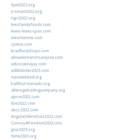
fpet2023.org
e-smart2022.org
ngrc2022.org
leesfamilyfoods.com
lewis-lewis-cpas.com
eleontennis.com
cyetus.com
bradfordshops.com
almadenranchsanjose.com
advocatevijay.com
adlibilimler2023.com
naswwebed.org
balithut-manado.org
alteregotradingcompany.org
aprce2022.com
ibie2022.com
sbcc-2022.com
AngolaOilAndGas2022.com
Convoy4Freedom2022.com
grur2023.org
hkhk2023.org