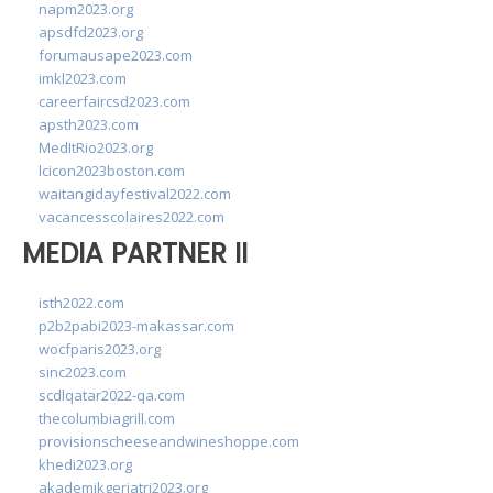
napm2023.org
apsdfd2023.org
forumausape2023.com
imkl2023.com
careerfaircsd2023.com
apsth2023.com
MedItRio2023.org
lcicon2023boston.com
waitangidayfestival2022.com
vacancesscolaires2022.com
MEDIA PARTNER II
isth2022.com
p2b2pabi2023-makassar.com
wocfparis2023.org
sinc2023.com
scdlqatar2022-qa.com
thecolumbiagrill.com
provisionscheeseandwineshoppe.com
khedi2023.org
akademikgeriatri2023.org