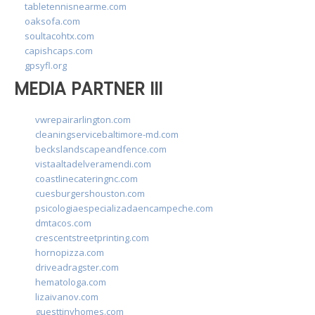
tabletennisnearme.com
oaksofa.com
soultacohtx.com
capishcaps.com
gpsyfl.org
MEDIA PARTNER III
vwrepairarlington.com
cleaningservicebaltimore-md.com
beckslandscapeandfence.com
vistaaltadelveramendi.com
coastlinecateringnc.com
cuesburgershouston.com
psicologiaespecializadaencampeche.com
dmtacos.com
crescentstreetprinting.com
hornopizza.com
driveadragster.com
hematologa.com
lizaivanov.com
guesttinyhomes.com