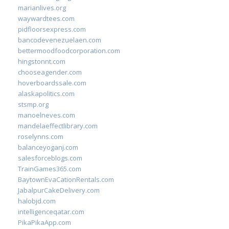
marianlives.org
waywardtees.com
pidfloorsexpress.com
bancodevenezuelaen.com
bettermoodfoodcorporation.com
hingstonnt.com
chooseagender.com
hoverboardssale.com
alaskapolitics.com
stsmp.org
manoelneves.com
mandelaeffectlibrary.com
roselynns.com
balanceyoganj.com
salesforceblogs.com
TrainGames365.com
BaytownEvaCationRentals.com
JabalpurCakeDelivery.com
halobjd.com
intelligenceqatar.com
PikaPikaApp.com