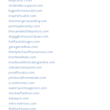
empconst1.com
cinderella-support.com
bigpinkrestaurant.com
inspirehuahin.com
memmingerspainting.com
jeremypbeasley.com
thesandwichdepotcos.com
drgiggleshouseofpain.com
hotflashdesigns.com
garagenadeau.com
lifestylechauffeurservice.com
EverNewNails.com
insideoutdecoratingcentre.com
salvatoresinpoint.com
jovialfloralco.com
johnlscotthometeam.com
u-seehomes.com
watersportslagonissi.com
mischieffashion.com
eduwyre.com
retro-interiors.com
theblvd-boise.com