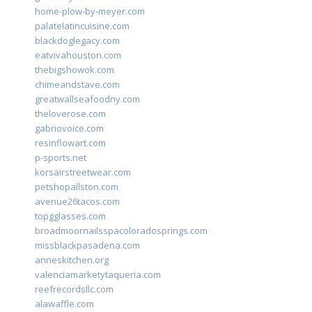
home-plow-by-meyer.com
palatelatincuisine.com
blackdoglegacy.com
eatvivahouston.com
thebigshowok.com
chimeandstave.com
greatwallseafoodny.com
theloverose.com
gabriovoice.com
resinflowart.com
p-sports.net
korsairstreetwear.com
petshopallston.com
avenue26tacos.com
topgglasses.com
broadmoornailsspacoloradosprings.com
missblackpasadena.com
anneskitchen.org
valenciamarketytaqueria.com
reefrecordsllc.com
alawaffle.com