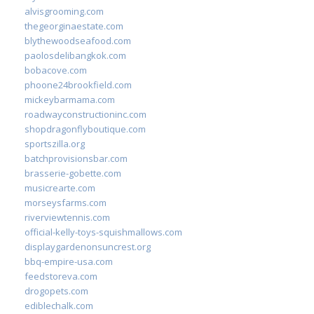
alvisgrooming.com
thegeorginaestate.com
blythewoodseafood.com
paolosdelibangkok.com
bobacove.com
phoone24brookfield.com
mickeybarmama.com
roadwayconstructioninc.com
shopdragonflyboutique.com
sportszilla.org
batchprovisionsbar.com
brasserie-gobette.com
musicrearte.com
morseysfarms.com
riverviewtennis.com
official-kelly-toys-squishmallows.com
displaygardenonsuncrest.org
bbq-empire-usa.com
feedstoreva.com
drogopets.com
ediblechalk.com