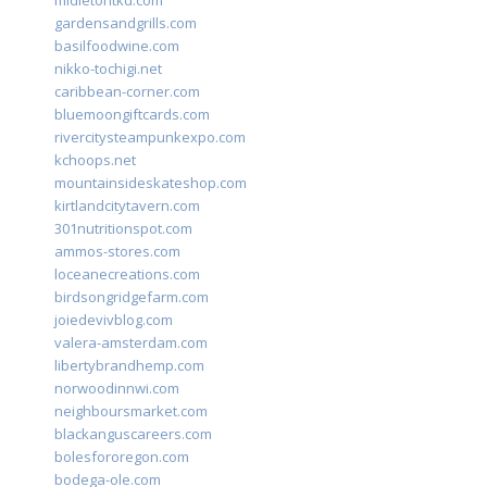
midletontkd.com
gardensandgrills.com
basilfoodwine.com
nikko-tochigi.net
caribbean-corner.com
bluemoongiftcards.com
rivercitysteampunkexpo.com
kchoops.net
mountainsideskateshop.com
kirtlandcitytavern.com
301nutritionspot.com
ammos-stores.com
loceanecreations.com
birdsongridgefarm.com
joiedevivblog.com
valera-amsterdam.com
libertybrandhemp.com
norwoodinnwi.com
neighboursmarket.com
blackanguscareers.com
bolesfororegon.com
bodega-ole.com