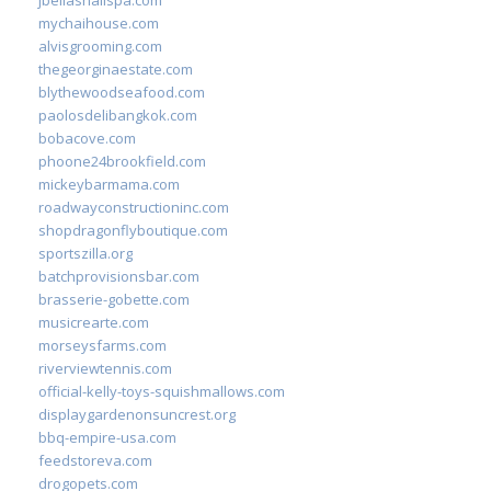
mychaihouse.com
alvisgrooming.com
thegeorginaestate.com
blythewoodseafood.com
paolosdelibangkok.com
bobacove.com
phoone24brookfield.com
mickeybarmama.com
roadwayconstructioninc.com
shopdragonflyboutique.com
sportszilla.org
batchprovisionsbar.com
brasserie-gobette.com
musicrearte.com
morseysfarms.com
riverviewtennis.com
official-kelly-toys-squishmallows.com
displaygardenonsuncrest.org
bbq-empire-usa.com
feedstoreva.com
drogopets.com