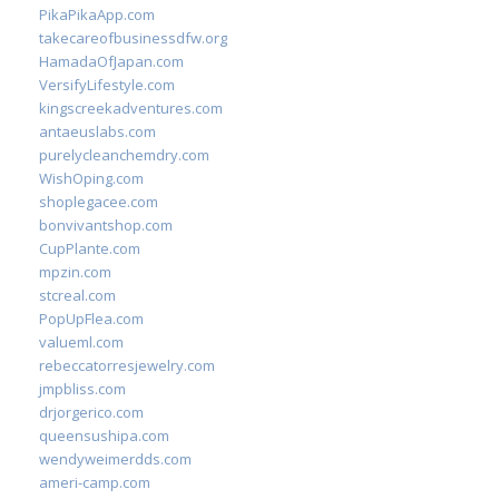
PikaPikaApp.com
takecareofbusinessdfw.org
HamadaOfJapan.com
VersifyLifestyle.com
kingscreekadventures.com
antaeuslabs.com
purelycleanchemdry.com
WishOping.com
shoplegacee.com
bonvivantshop.com
CupPlante.com
mpzin.com
stcreal.com
PopUpFlea.com
valueml.com
rebeccatorresjewelry.com
jmpbliss.com
drjorgerico.com
queensushipa.com
wendyweimerdds.com
ameri-camp.com