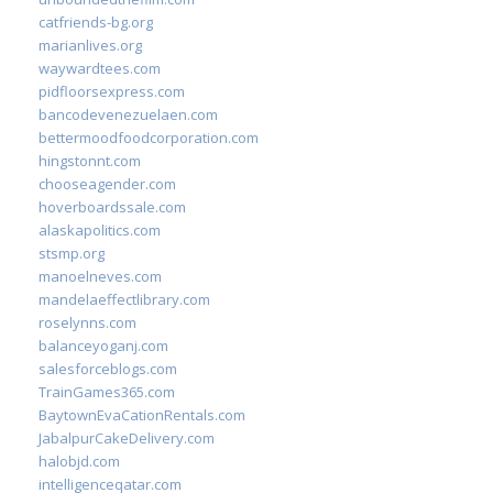
catfriends-bg.org
marianlives.org
waywardtees.com
pidfloorsexpress.com
bancodevenezuelaen.com
bettermoodfoodcorporation.com
hingstonnt.com
chooseagender.com
hoverboardssale.com
alaskapolitics.com
stsmp.org
manoelneves.com
mandelaeffectlibrary.com
roselynns.com
balanceyoganj.com
salesforceblogs.com
TrainGames365.com
BaytownEvaCationRentals.com
JabalpurCakeDelivery.com
halobjd.com
intelligenceqatar.com