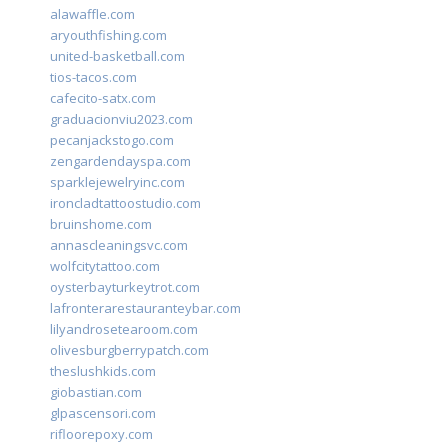
alawaffle.com
aryouthfishing.com
united-basketball.com
tios-tacos.com
cafecito-satx.com
graduacionviu2023.com
pecanjackstogo.com
zengardendayspa.com
sparklejewelryinc.com
ironcladtattoostudio.com
bruinshome.com
annascleaningsvc.com
wolfcitytattoo.com
oysterbayturkeytrot.com
lafronterarestauranteybar.com
lilyandrosetearoom.com
olivesburgberrypatch.com
theslushkids.com
giobastian.com
glpascensori.com
rifloorepoxy.com