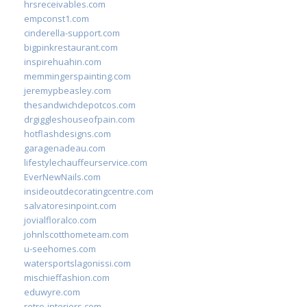
hrsreceivables.com
empconst1.com
cinderella-support.com
bigpinkrestaurant.com
inspirehuahin.com
memmingerspainting.com
jeremypbeasley.com
thesandwichdepotcos.com
drgiggleshouseofpain.com
hotflashdesigns.com
garagenadeau.com
lifestylechauffeurservice.com
EverNewNails.com
insideoutdecoratingcentre.com
salvatoresinpoint.com
jovialfloralco.com
johnlscotthometeam.com
u-seehomes.com
watersportslagonissi.com
mischieffashion.com
eduwyre.com
retro-interiors.com