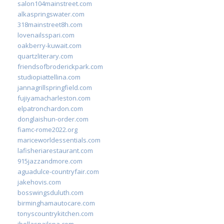
salon104mainstreet.com
alkaspringswater.com
318mainstreet8h.com
lovenailsspari.com
oakberry-kuwait.com
quartzliterary.com
friendsofbroderickpark.com
studiopiattellina.com
jannagrillspringfield.com
fujiyamacharleston.com
elpatronchardon.com
donglaishun-order.com
fiamc-rome2022.org
mariceworldessentials.com
lafisheriarestaurant.com
915jazzandmore.com
aguadulce-countryfair.com
jakehovis.com
bosswingsduluth.com
birminghamautocare.com
tonyscountrykitchen.com
jbellasnailspa.com