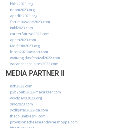
hkhk2023.org
napm2023.org
apsdfd2023.org
forumausape2023.com
imkl2023.com
careerfaircsd2023.com
apsth2023.com
MedItRio2023.org
lcicon2023boston.com
waitangidayfestival2022.com
vacancesscolaires2022.com
MEDIA PARTNER II
isth2022.com
p2b2pabi2023-makassar.com
wocfparis2023.org
sinc2023.com
scdlqatar2022-qa.com
thecolumbiagrill.com
provisionscheeseandwineshoppe.com
khedi2023.org