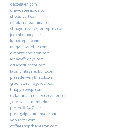
decogaleri.com
unavozparadios.com
shoes-vert.com
elbotanicopanama.com
shadyoaksrockportrvpark.com
jccoinlaundry.com
kautorepair.com
marjaeswinebar.com
elmazatlanclinton.com
ideacoffeenyc.com
odieschillicothe.com
lacantinitagalesburg.com
pizzadeliverybristol.com
greenstarsmogcheck.com
happypawspl.com
callahansautoservicecenter.com
georgiascornermarket.com
perfectfit24-7.com
portugalprivatedriver.com
von-racer.com
coffeeshopcharleston.com