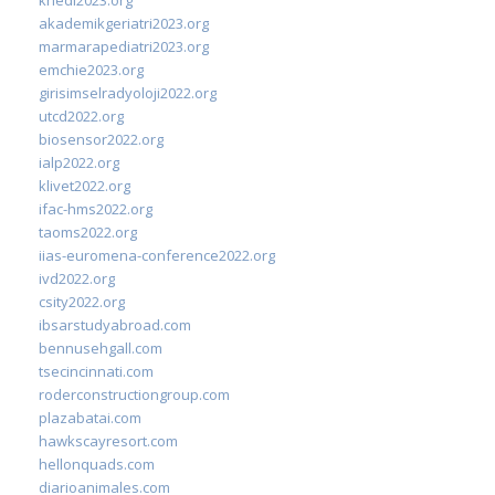
akademikgeriatri2023.org
marmarapediatri2023.org
emchie2023.org
girisimselradyoloji2022.org
utcd2022.org
biosensor2022.org
ialp2022.org
klivet2022.org
ifac-hms2022.org
taoms2022.org
iias-euromena-conference2022.org
ivd2022.org
csity2022.org
ibsarstudyabroad.com
bennusehgall.com
tsecincinnati.com
roderconstructiongroup.com
plazabatai.com
hawkscayresort.com
hellonquads.com
diarioanimales.com