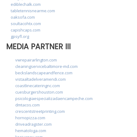
ediblechalk.com
tabletennisnearme.com
oaksofa.com
soultacohtx.com
capishcaps.com
gpsyfl.org
MEDIA PARTNER III
vwrepairarlington.com
cleaningservicebaltimore-md.com
beckslandscapeandfence.com
vistaaltadelveramendi.com
coastlinecateringnc.com
cuesburgershouston.com
psicologiaespecializadaencampeche.com
dmtacos.com
crescentstreetprinting.com
hornopizza.com
driveadragster.com
hematologa.com