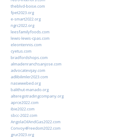
theblvd-boise.com
fpet2023.org
e-smart2022.org
ngrc2022.org
leesfamilyfoods.com
lewis-lewis-cpas.com
eleontennis.com
cyetus.com
bradfordshops.com
almadenranchsanjose.com
advocatevijay.com
adlibilimler2023.com
naswwebed.org
balithut-manado.org
alteregotradingcompany.org
aprce2022.com
ibie2022.com
sbcc-2022.com
AngolaOilAndGas2022.com
Convoy4Freedom2022.com
grur2023.org