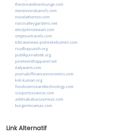
thestreamlinerlounge.com
mestrinorubanofc.com
novelatherton.com
nassvalleygardens.net
electjohnstewart.com
omptourtravels.com
tribratanews-polreskebumen.com
rsudbayuasih.org
publikjurnalistik.org
juneteenthapparel.net
italywarm.com
journaloffinanceeconomics.com
kvk-kumari.org
foodscienceandtechnology.com
scisportsscience.com
addisababacuisineaz.com
burgerimcamas.com
Link Alternatif