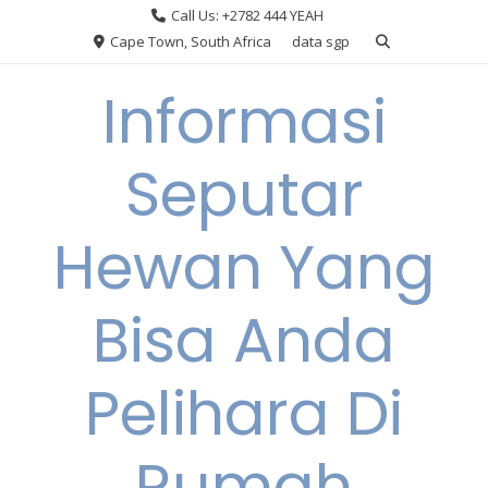
Skip
Call Us: +2782 444 YEAH
to
Cape Town, South Africa
data sgp
content
Informasi
Seputar
Hewan Yang
Bisa Anda
Pelihara Di
Rumah