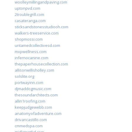
woolleymillingandpaving.com
uptonpvd.com
2troublegrill.com
casateranga.com
sticksandstonesstudiooh.com
walkers-treeservice.com
shopmossi.com
untamedcollectivesd.com
mxpwellness.com
infernocanine.com
thepaperhousecollection.com
allisonwillisholley.com
solslite.org
portwayinn.com
djmaddogmusic.com
thesoundarchitects.com
allin1roofing.com
keepjudgewebb.com
anatomyofadventure.com
drivancastillo.com
cmmedspa.com