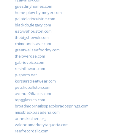
lizaivanov.com
guesttinyhomes.com
home-plow-by-meyer.com
palatelatincuisine.com
blackdoglegacy.com
eatvivahouston.com
thebigshowok.com
chimeandstave.com
greatwallseafoodny.com
theloverose.com
gabriovoice.com
resinflowart.com
p-sports.net
korsairstreetwear.com
petshopallston.com
avenue26tacos.com
topgglasses.com
broadmoornailsspacoloradosprings.com
missblackpasadena.com
anneskitchen.org
valenciamarketytaqueria.com
reefrecordsllc.com