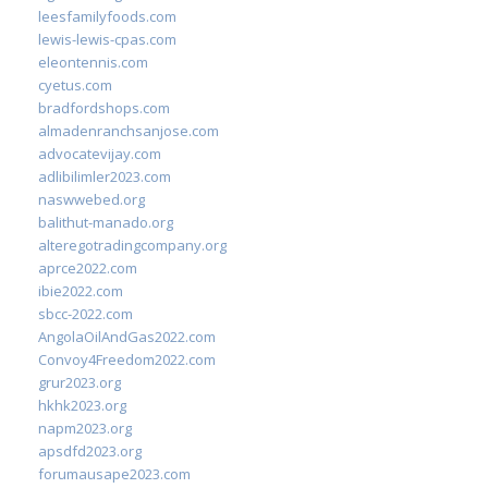
leesfamilyfoods.com
lewis-lewis-cpas.com
eleontennis.com
cyetus.com
bradfordshops.com
almadenranchsanjose.com
advocatevijay.com
adlibilimler2023.com
naswwebed.org
balithut-manado.org
alteregotradingcompany.org
aprce2022.com
ibie2022.com
sbcc-2022.com
AngolaOilAndGas2022.com
Convoy4Freedom2022.com
grur2023.org
hkhk2023.org
napm2023.org
apsdfd2023.org
forumausape2023.com