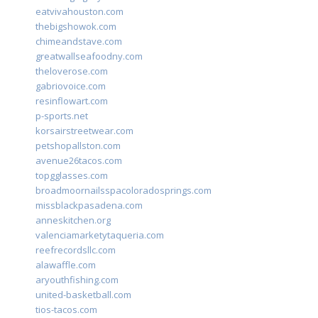
eatvivahouston.com
thebigshowok.com
chimeandstave.com
greatwallseafoodny.com
theloverose.com
gabriovoice.com
resinflowart.com
p-sports.net
korsairstreetwear.com
petshopallston.com
avenue26tacos.com
topgglasses.com
broadmoornailsspacoloradosprings.com
missblackpasadena.com
anneskitchen.org
valenciamarketytaqueria.com
reefrecordsllc.com
alawaffle.com
aryouthfishing.com
united-basketball.com
tios-tacos.com