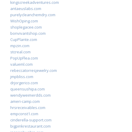
kingscreekadventures.com
antaeuslabs.com
purelycleanchemdry.com
WishOping.com
shoplegacee.com
bonvivantshop.com
CupPlante.com
mpzin.com
stcreal.com
PopUpFlea.com
valueml.com
rebeccatorresjewelry.com
jmpbliss.com
drjorgerico.com
queensushipa.com
wendyweimerdds.com
ameri-camp.com
hrsreceivables.com
empconst1.com
cinderella-support.com
bigpinkrestaurant.com