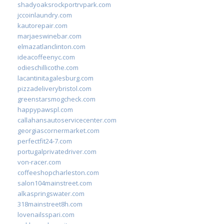
shadyoaksrockportrvpark.com
jccoinlaundry.com
kautorepair.com
marjaeswinebar.com
elmazatlanclinton.com
ideacoffeenyc.com
odieschillicothe.com
lacantinitagalesburg.com
pizzadeliverybristol.com
greenstarsmogcheck.com
happypawspl.com
callahansautoservicecenter.com
georgiascornermarket.com
perfectfit24-7.com
portugalprivatedriver.com
von-racer.com
coffeeshopcharleston.com
salon104mainstreet.com
alkaspringswater.com
318mainstreet8h.com
lovenailsspari.com