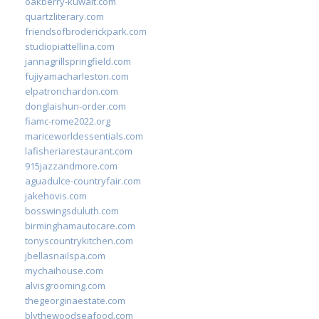
oakberry-kuwait.com
quartzliterary.com
friendsofbroderickpark.com
studiopiattellina.com
jannagrillspringfield.com
fujiyamacharleston.com
elpatronchardon.com
donglaishun-order.com
fiamc-rome2022.org
mariceworldessentials.com
lafisheriarestaurant.com
915jazzandmore.com
aguadulce-countryfair.com
jakehovis.com
bosswingsduluth.com
birminghamautocare.com
tonyscountrykitchen.com
jbellasnailspa.com
mychaihouse.com
alvisgrooming.com
thegeorginaestate.com
blythewoodseafood.com