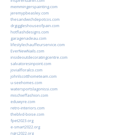
inspirehuahin.com
memmingerspainting.com
jeremypbeasley.com
thesandwichdepotcos.com
drgiggleshouseofpain.com
hotflashdesigns.com
garagenadeau.com
lifestylechauffeurservice.com
EverNewNails.com
insideoutdecoratingcentre.com
salvatoresinpoint.com
jovialfloralco.com
johnlscotthometeam.com
u-seehomes.com
watersportslagonissi.com
mischieffashion.com
eduwyre.com
retro-interiors.com
theblvd-boise.com
fpet2023.org
e-smart2022.org
ngrc2022.org