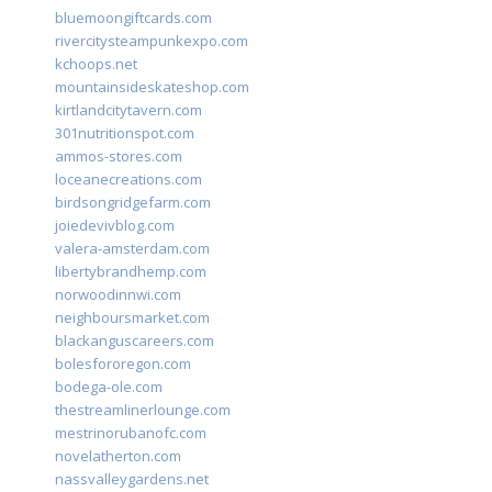
bluemoongiftcards.com
rivercitysteampunkexpo.com
kchoops.net
mountainsideskateshop.com
kirtlandcitytavern.com
301nutritionspot.com
ammos-stores.com
loceanecreations.com
birdsongridgefarm.com
joiedevivblog.com
valera-amsterdam.com
libertybrandhemp.com
norwoodinnwi.com
neighboursmarket.com
blackanguscareers.com
bolesfororegon.com
bodega-ole.com
thestreamlinerlounge.com
mestrinorubanofc.com
novelatherton.com
nassvalleygardens.net