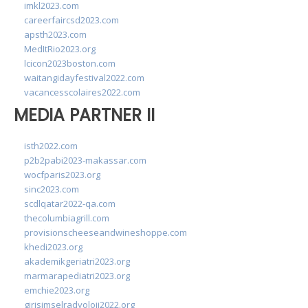
imkl2023.com
careerfaircsd2023.com
apsth2023.com
MedItRio2023.org
lcicon2023boston.com
waitangidayfestival2022.com
vacancesscolaires2022.com
MEDIA PARTNER II
isth2022.com
p2b2pabi2023-makassar.com
wocfparis2023.org
sinc2023.com
scdlqatar2022-qa.com
thecolumbiagrill.com
provisionscheeseandwineshoppe.com
khedi2023.org
akademikgeriatri2023.org
marmarapediatri2023.org
emchie2023.org
girisimselradyoloji2022.org