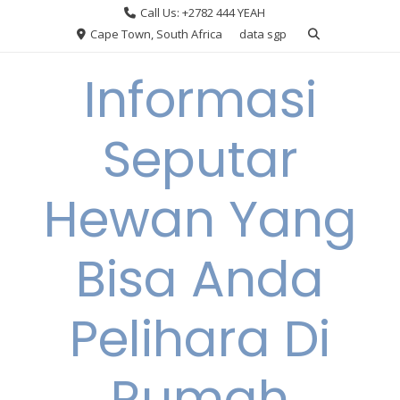
Skip
Call Us: +2782 444 YEAH
to
Cape Town, South Africa
data sgp
content
Informasi
Seputar
Hewan Yang
Bisa Anda
Pelihara Di
Rumah