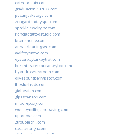
cafecito-satx.com
graduacionviu2023.com
pecanjackstogo.com
zengardendayspa.com
sparklejewelryinc.com
ironcladtattoostudio.com
bruinshome.com
annascleaningsvc.com
wolfcitytattoo.com
oysterbayturkeytrot.com
lafronterarestauranteybar.com
lilyandrosetearoom.com
olivesburgberrypatch.com
theslushkids.com
giobastian.com
glpascensori.com
rifloorepoxy.com
woolleymillingandpaving.com
uptonpvd.com
2troublegrill.com
casateranga.com