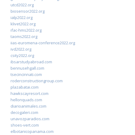
utcd2022.org
biosensor2022.org
ialp2022.org
klivet2022.org
ifac-hms2022.org
taoms2022.org
iias-euromena-conference2022.org
ivd2022.org
csity2022.org
ibsarstudyabroad.com
bennusehgall.com
tsecincinnati.com
roderconstructiongroup.com
plazabatai.com
hawkscayresort.com
hellonquads.com
diarioanimales.com
decogaleri.com
unavozparadios.com
shoes-vert.com
elbotanicopanama.com