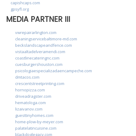
capishcaps.com
gpsyfl.org
MEDIA PARTNER III
vwrepairarlington.com
cleaningservicebaltimore-md.com
beckslandscapeandfence.com
vistaaltadelveramendi.com
coastlinecateringnc.com
cuesburgershouston.com
psicologiaespecializadaencampeche.com
dmtacos.com
crescentstreetprinting.com
hornopizza.com
driveadragster.com
hematologa.com
lizaivanov.com
guesttinyhomes.com
home-plow-by-meyer.com
palatelatincuisine.com
blackdoglegacy.com