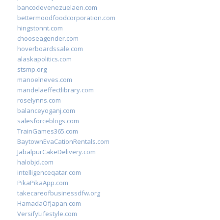
bancodevenezuelaen.com
bettermoodfoodcorporation.com
hingstonnt.com
chooseagender.com
hoverboardssale.com
alaskapolitics.com
stsmp.org
manoelneves.com
mandelaeffectlibrary.com
roselynns.com
balanceyoganj.com
salesforceblogs.com
TrainGames365.com
BaytownEvaCationRentals.com
JabalpurCakeDelivery.com
halobjd.com
intelligenceqatar.com
PikaPikaApp.com
takecareofbusinessdfw.org
HamadaOfJapan.com
VersifyLifestyle.com