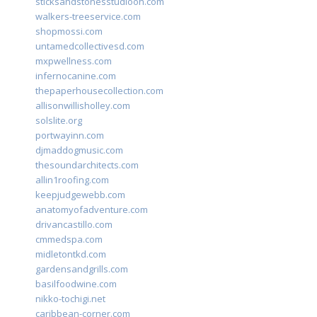
sticksandstonesstudiooh.com
walkers-treeservice.com
shopmossi.com
untamedcollectivesd.com
mxpwellness.com
infernocanine.com
thepaperhousecollection.com
allisonwillisholley.com
solslite.org
portwayinn.com
djmaddogmusic.com
thesoundarchitects.com
allin1roofing.com
keepjudgewebb.com
anatomyofadventure.com
drivancastillo.com
cmmedspa.com
midletontkd.com
gardensandgrills.com
basilfoodwine.com
nikko-tochigi.net
caribbean-corner.com