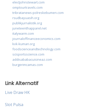
electjohnstewart.com
omptourtravels.com
tribratanews-polreskebumen.com
rsudbayuasih.org
publikjurnalistik.org
juneteenthapparel.net
italywarm.com
journaloffinanceeconomics.com
kvk-kumari.org
foodscienceandtechnology.com
scisportsscience.com
addisababacuisineaz.com
burgerimcamas.com
Link Alternatif
Live Draw HK
Slot Pulsa