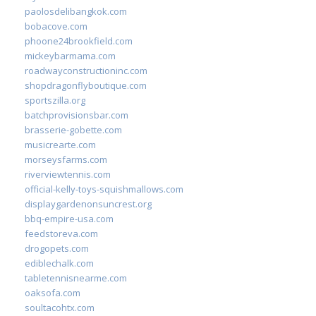
paolosdelibangkok.com
bobacove.com
phoone24brookfield.com
mickeybarmama.com
roadwayconstructioninc.com
shopdragonflyboutique.com
sportszilla.org
batchprovisionsbar.com
brasserie-gobette.com
musicrearte.com
morseysfarms.com
riverviewtennis.com
official-kelly-toys-squishmallows.com
displaygardenonsuncrest.org
bbq-empire-usa.com
feedstoreva.com
drogopets.com
ediblechalk.com
tabletennisnearme.com
oaksofa.com
soultacohtx.com