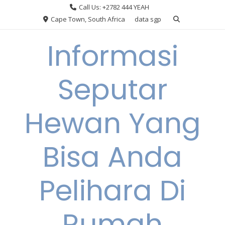
Skip
Call Us: +2782 444 YEAH
to
Cape Town, South Africa
data sgp
content
Informasi
Seputar
Hewan Yang
Bisa Anda
Pelihara Di
Rumah