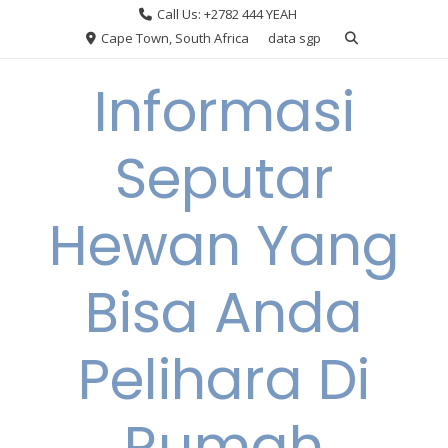
Skip
Call Us: +2782 444 YEAH
to
Cape Town, South Africa
data sgp
content
Informasi
Seputar
Hewan Yang
Bisa Anda
Pelihara Di
Rumah